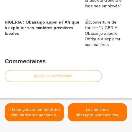
NIGERIA : Obasanjo appelle l’Afrique
à exploiter ses matières premières
locales
Commentaires
Ajouter un commentaire
< Bilan gouvernemental des
Les béninois
cinq dernières années au
désapprouvent les rois,
Bénin : Yayi Boni applaudi,
dignitaires et notables des
l’opposition conteste
Collines >