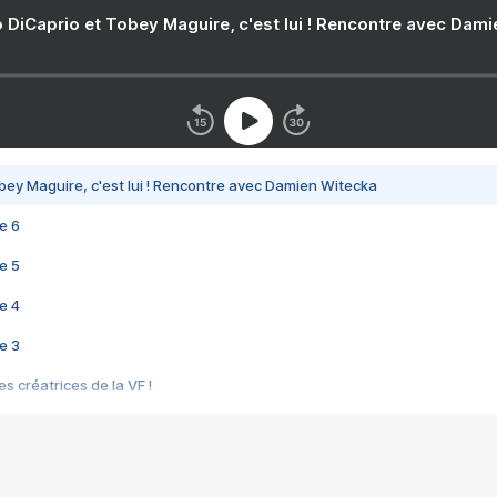
 DiCaprio et Tobey Maguire, c'est lui ! Rencontre avec Dam
bey Maguire, c'est lui ! Rencontre avec Damien Witecka
e 6
e 5
e 4
e 3
s créatrices de la VF !
e 2
e 1