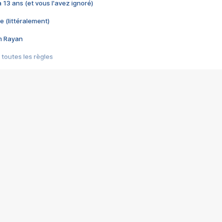
 a 13 ans (et vous l'avez ignoré)
e (littéralement)
im Rayan
 toutes les règles
s les jeux vidéo
us choquant de Rockstar ? - Le scandale BULLY
e plus moche de Steam
du RÊVE tourne au CAUCHEMAR
pendant 8 heures
it… à tort
umiliés par un jeu vidéo
ire - Final Fantasy 8
ti un empire - Age of Empires