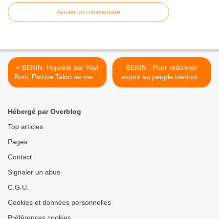
Ajouter un commentaire
< BENIN: Inquiété par Yayi
BENIN : Pour redonner
Boni, Patrice Talon se met à
espoir au peuple béninois,
l'abri
le Président Boni YAYI doit
procéder à un remaniement
de son gouvernement >
Hébergé par Overblog
Top articles
Pages
Contact
Signaler un abus
C.G.U.
Cookies et données personnelles
Préférences cookies