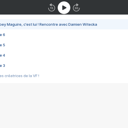
bey Maguire, c'est lui ! Rencontre avec Damien Witecka
e 6
e 5
e 4
e 3
s créatrices de la VF !
e 2
e 1
e Mektoub My Love arrive enfin ! Rencontre avec Shaïn Boumedine et Sal
i : après Toni en famille
elle réalise le bouleversant Dites lui que je l'aime