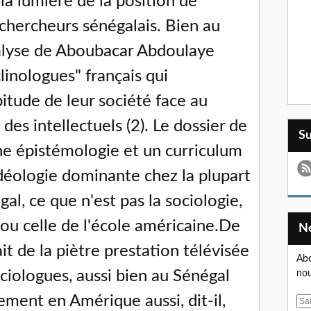
 la lumière de la position de
t chercheurs sénégalais. Bien au
nalyse de Aboubacar Abdoulaye
clinologues" français qui
pitude de leur société face au
des intellectuels (2). Le dossier de
S
une épistémologie et un curriculum
 idéologie dominante chez la plupart
al, ce que n'est pas la sociologie,
ou celle de l'école américaine.De
it de la piètre prestation télévisée
Abo
ciologues, aussi bien au Sénégal
nou
ment en Amérique aussi, dit-il,
E