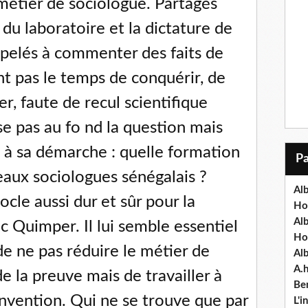
métier de sociologue. Partagés
e du laboratoire et la dictature de
pelés à commenter des faits de
nt pas le temps de conquérir, de
r, faute de recul scientifique
e pas au fo nd la question mais
e à sa démarche : quelle formation
eaux sociologues sénégalais ?
Alb
ocle aussi dur et sûr pour la
Ho
Al
oc Quimper. Il lui semble essentiel
Ho
 de ne pas réduire le métier de
Al
A.
e la preuve mais de travailler à
Ben
'invention. Qui ne se trouve que par
L'