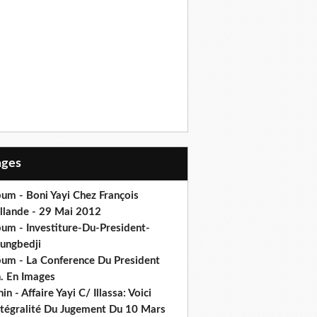
Pages
um - Boni Yayi Chez François
llande - 29 Mai 2012
bum - Investiture-Du-President-
ungbedji
bum - La Conference Du President
h. En Images
in - Affaire Yayi C/ Illassa: Voici
intégralité Du Jugement Du 10 Mars