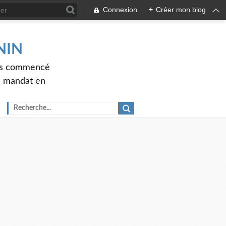
Connexion
+
Créer mon blog
ENIN
ons commencé
nd mandat en