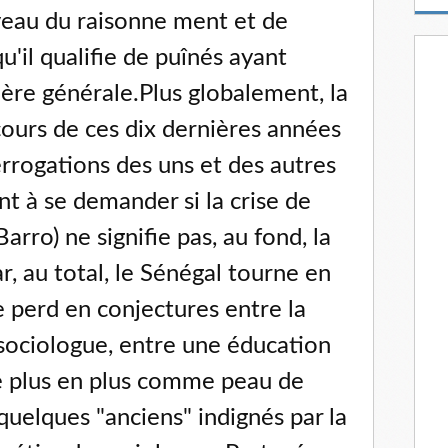
m
iveau du raisonne ment et de
a
i
u'il qualifie de puînés ayant
l
nière générale.Plus globalement, la
ours de ces dix dernières années
errogations des uns et des autres
 à se demander si la crise de
 Barro) ne signifie pas, au fond, la
ar, au total, le Sénégal tourne en
e perd en conjectures entre la
 sociologue, entre une éducation
e plus en plus comme peau de
 quelques "anciens" indignés par la