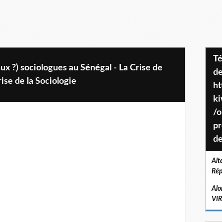
Téléchargez le projet de société
ux ?) sociologues au Sénégal - La Crise de
de
rise de la Sociologie
ht
k
/o
pr
de
Alt
Rép
Alo
VI