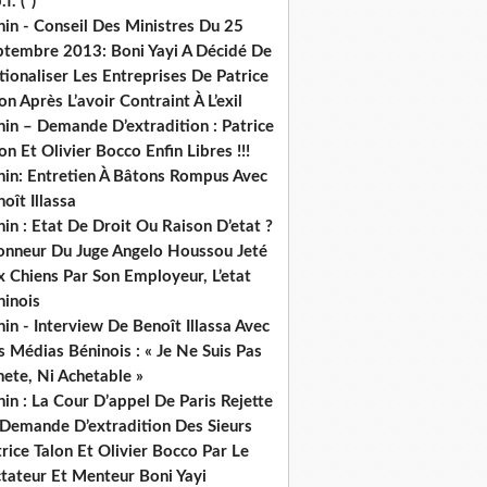
.f. (*)
in - Conseil Des Ministres Du 25
ptembre 2013: Boni Yayi A Décidé De
ionaliser Les Entreprises De Patrice
on Après L’avoir Contraint À L’exil
in – Demande D’extradition : Patrice
on Et Olivier Bocco Enfin Libres !!!
nin: Entretien À Bâtons Rompus Avec
oît Illassa
in : Etat De Droit Ou Raison D’etat ?
honneur Du Juge Angelo Houssou Jeté
 Chiens Par Son Employeur, L’etat
ninois
in - Interview De Benoît Illassa Avec
 Médias Béninois : « Je Ne Suis Pas
ete, Ni Achetable »
in : La Cour D’appel De Paris Rejette
 Demande D’extradition Des Sieurs
rice Talon Et Olivier Bocco Par Le
ctateur Et Menteur Boni Yayi