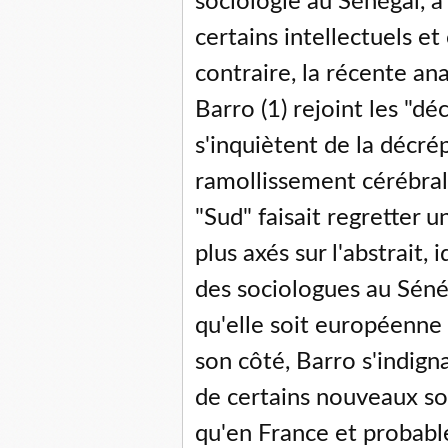
sociologie au Sénégal, à
certains intellectuels e
contraire, la récente a
Barro (1) rejoint les "dé
s'inquiètent de la décré
ramollissement cérébral 
"Sud" faisait regretter 
plus axés sur l'abstrait,
des sociologues au Sénég
qu'elle soit européenne 
son côté, Barro s'indigna
de certains nouveaux so
qu'en France et probable