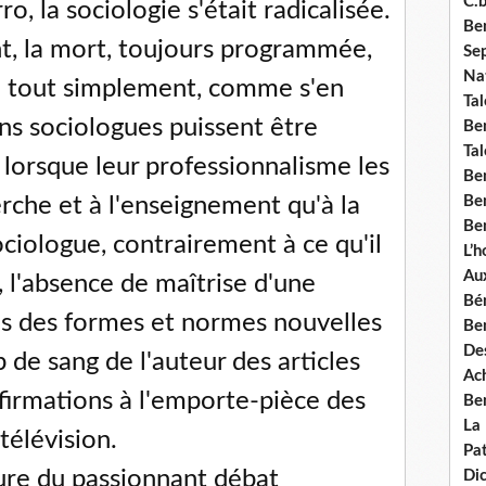
C.b
o, la sociologie s'était radicalisée.
Ben
nt, la mort, toujours programmée,
Se
Nat
ive tout simplement, comme s'en
Tal
ns sociologues puissent être
Ben
Tal
 lorsque leur professionnalisme les
Be
erche et à l'enseignement qu'à la
Ben
Ben
ciologue, contrairement à ce qu'il
L’
Aux
i, l'absence de maîtrise d'une
Bé
s des formes et normes nouvelles
Ben
Des
 de sang de l'auteur des articles
Ach
firmations à l'emporte-pièce des
Ben
La
télévision.
Pat
ure du passionnant débat
Di