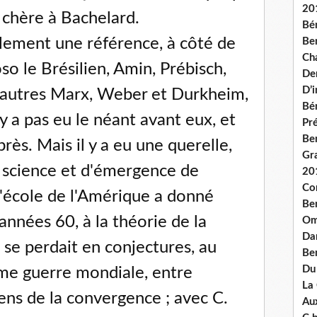
20
 chère à Bachelard.
Bé
alement une référence, à côté de
Ben
Ch
o le Brésilien, Amin, Prébisch,
De
D’
 autres Marx, Weber et Durkheim,
Bé
 n'y a pas eu le néant avant eux, et
Pré
Be
rès. Mais il y a eu une querelle,
Gr
a science et d'émergence de
20
Co
'école de l'Amérique a donné
Be
années 60, à la théorie de la
Om
Dan
 se perdait en conjectures, au
Be
Du
me guerre mondiale, entre
La
ens de la convergence ; avec C.
Aux