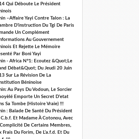
14 Qui Déboute Le Président
ninois
in –Affaire Yayi Contre Talon : La
ambre D’instruction Du Tgi De Paris
mande Un Complément
informations Au Gouvernement
ninois Et Rejette Le Mémoire
senté Par Boni Yayi
nin - Africa N°1: Ecoutez &Quot;Le
and Débat&Quot; Du Jeudi 20 Juin
13 Sur La Révision De La
nstitution Béninoise
nin: Au Pays Du Vodoun, Le Sorcier
oyèlé Emporte Un Secret D'etat
s Sa Tombe (Histoire Vraie) !!!
nin : Balade De Santé Du Président
 C.b.f. Et Madame À Cotonou, Avec
 Complicité De Certains Membres,
 Frais Du Forim, De L’a.f.d. Et Du