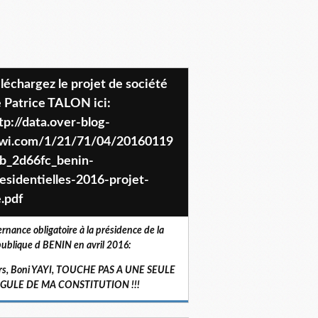
 Patrice TALON ici:
tp://data.over-blog-
iwi.com/1/21/71/04/20160119
b_2d66fc_benin-
esidentielles-2016-projet-
.pdf
ernance obligatoire à la présidence de la
ublique d BENIN en avril 2016:
rs, Boni YAYI, TOUCHE PAS A UNE SEULE
RGULE DE MA CONSTITUTION !!!