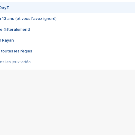
 DayZ
 a 13 ans (et vous l'avez ignoré)
e (littéralement)
im Rayan
 toutes les règles
s les jeux vidéo
us choquant de Rockstar ? - Le scandale BULLY
e plus moche de Steam
du RÊVE tourne au CAUCHEMAR
pendant 8 heures
it… à tort
umiliés par un jeu vidéo