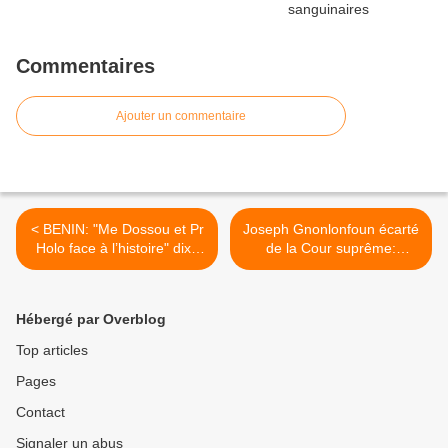
Commentaires
Ajouter un commentaire
< BENIN: "Me Dossou et Pr
Joseph Gnonlonfoun écarté
Holo face à l’histoire" dixit
de la Cour suprême:
Jean-Roger Ahoyo
L'agence de placement
Albert Tévoèdjrè ne fait plus
recette au Bénin !!! >
Hébergé par Overblog
Top articles
Pages
Contact
Signaler un abus