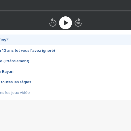
 DayZ
 a 13 ans (et vous l'avez ignoré)
e (littéralement)
im Rayan
 toutes les règles
s les jeux vidéo
us choquant de Rockstar ? - Le scandale BULLY
e plus moche de Steam
du RÊVE tourne au CAUCHEMAR