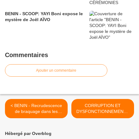
BENIN - SCOOP: YAYI Boni expose le
mystère de Joël AÏVO
Commentaires
Ajouter un commentaire
< BENIN - Recrudescence
CORRUPTION ET
de braquage dans les
DYSFONCTIONNEMENTS
Collines: Des
EN MILIEUX JUDICIAIRES
commerçantes dépouillées
AU BENIN: Témoignage de
de leurs biens entre Dassa
l’ancien Garde des Sceaux
Hébergé par Overblog
et Savalou
Joseph H. Gnonlonfoun >