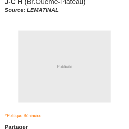
J-C H
(Br.Ouémé-Plateau)
Source: LEMATINAL
Publicité
#Politique Béninoise
Partager