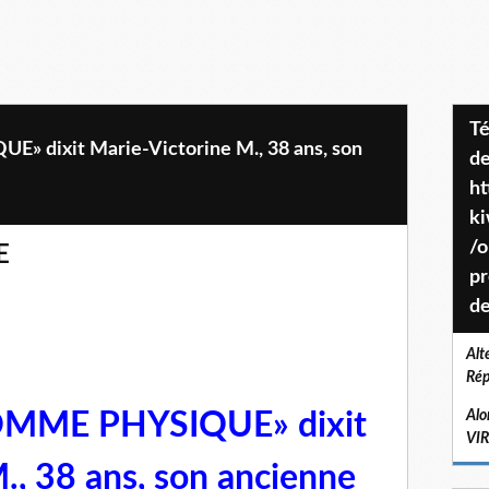
Téléchargez le projet de société
 dixit Marie-Victorine M., 38 ans, son
de
ht
k
/o
E
pr
de
Alt
Rép
MME PHYSIQUE» dixit
Alo
VI
., 38 ans, son ancienne