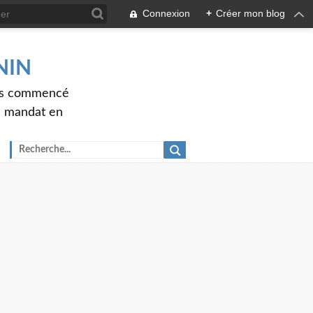
Connexion
+
Créer mon blog
ENIN
ons commencé
nd mandat en