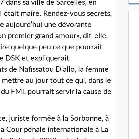
7 dans sa ville de Sarcelles, en
m
a
il était maire. Rendez-vous secrets,
i
l
ue aujourd’hui une dévorante
 premier grand amour», dit-elle.
aire quelque peu ce que pourrait
de DSK et expliquerait
ts de Nafissatou Diallo, la femme
 mettre au jour tout ce qui, dans le
 du FMI, pourrait servir la cause de
e, juriste formée à la Sorbonne, à
la Cour pénale internationale à La