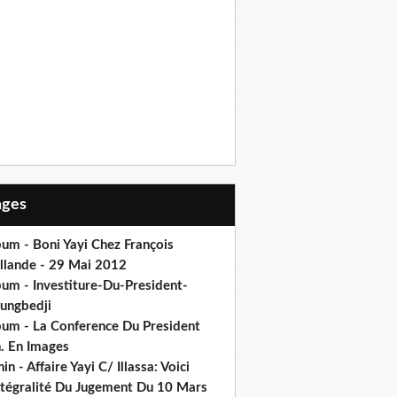
Pages
um - Boni Yayi Chez François
llande - 29 Mai 2012
bum - Investiture-Du-President-
ungbedji
bum - La Conference Du President
h. En Images
in - Affaire Yayi C/ Illassa: Voici
intégralité Du Jugement Du 10 Mars