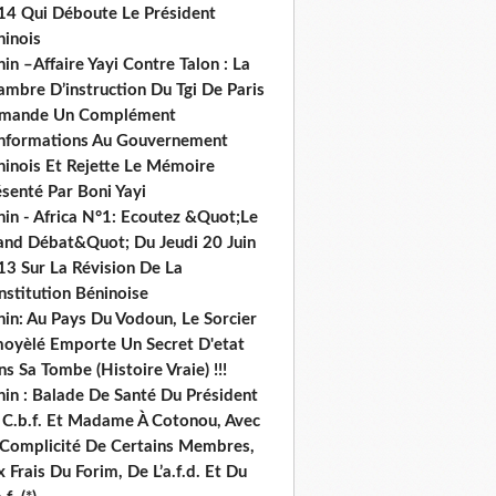
14 Qui Déboute Le Président
ninois
in –Affaire Yayi Contre Talon : La
ambre D’instruction Du Tgi De Paris
mande Un Complément
informations Au Gouvernement
ninois Et Rejette Le Mémoire
senté Par Boni Yayi
nin - Africa N°1: Ecoutez &Quot;Le
and Débat&Quot; Du Jeudi 20 Juin
13 Sur La Révision De La
nstitution Béninoise
nin: Au Pays Du Vodoun, Le Sorcier
oyèlé Emporte Un Secret D'etat
s Sa Tombe (Histoire Vraie) !!!
nin : Balade De Santé Du Président
 C.b.f. Et Madame À Cotonou, Avec
 Complicité De Certains Membres,
 Frais Du Forim, De L’a.f.d. Et Du