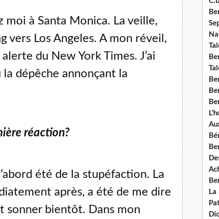
C.b
Ben
z moi à Santa Monica. La veille,
Se
Nat
g vers Los Angeles. A mon réveil,
Tal
e alerte du New York Times. J’ai
Ben
Tal
 lu la dépêche annonçant la
Be
Ben
Ben
L’
Aux
mière réaction?
Bé
Ben
Des
Ach
d’abord été de la stupéfaction. La
Ben
iatement après, a été de me dire
La
Pat
it sonner bientôt. Dans mon
Di