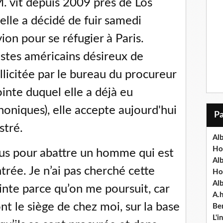
. vit depuis 2009 près de Los
lle a décidé de fuir samedi
ion pour se réfugier à Paris.
istes américains désireux de
llicitée par le bureau du procureur
inte duquel elle a déjà eu
honiques), elle accepte aujourd'hui
stré.
Alb
Ho
vous pour abattre un homme qui est
Al
ntrée. Je n’ai pas cherché cette
Ho
Al
ainte parce qu’on me poursuit, car
A.
nt le siège de chez moi, sur la base
Ben
L'