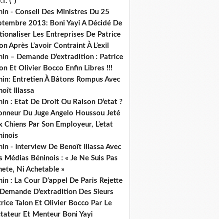
.f. (*)
in - Conseil Des Ministres Du 25
ptembre 2013: Boni Yayi A Décidé De
ionaliser Les Entreprises De Patrice
on Après L’avoir Contraint À L’exil
in – Demande D’extradition : Patrice
on Et Olivier Bocco Enfin Libres !!!
nin: Entretien À Bâtons Rompus Avec
oît Illassa
in : Etat De Droit Ou Raison D’etat ?
honneur Du Juge Angelo Houssou Jeté
 Chiens Par Son Employeur, L’etat
ninois
in - Interview De Benoît Illassa Avec
 Médias Béninois : « Je Ne Suis Pas
ete, Ni Achetable »
in : La Cour D’appel De Paris Rejette
 Demande D’extradition Des Sieurs
rice Talon Et Olivier Bocco Par Le
ctateur Et Menteur Boni Yayi