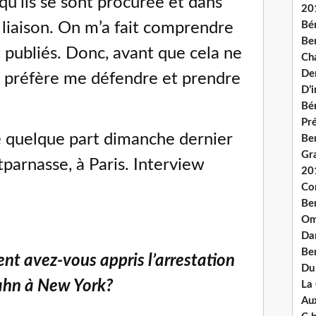
qu’ils se sont procurée et dans
20
e liaison. On m’a fait comprendre
Bé
Ben
t publiés. Donc, avant que cela ne
Ch
De
e préfère me défendre et prendre
D’
Bé
Pré
 quelque part dimanche dernier
Be
Gr
parnasse, à Paris. Interview
20
Co
Be
Om
Dan
Be
nt avez-vous appris l’arrestation
Du
ahn à New York?
La
Aux