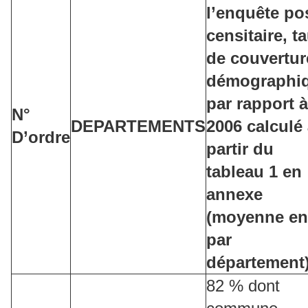
l’enquête po
censitaire, t
de couvertur
démographi
par rapport à
N°
DEPARTEMENTS
2006 calculé
D’ordre
partir du
tableau 1 en
annexe
(moyenne e
par
département)
82 % dont