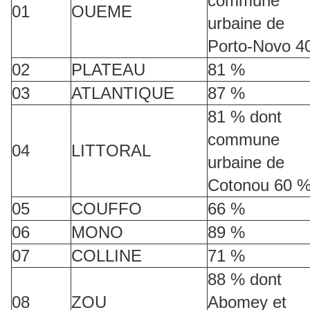
commune
01
OUEME
urbaine de
Porto-Novo 4
02
PLATEAU
81 %
03
ATLANTIQUE
87 %
81 % dont
commune
04
LITTORAL
urbaine de
Cotonou 60 
05
COUFFO
66 %
06
MONO
89 %
07
COLLINE
71 %
88 % dont
08
ZOU
Abomey et