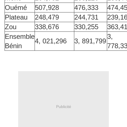
Ouémé
507,928
476,333
474,4
Plateau
248,479
244,731
239,1
Zou
338,676
330,255
363,4
Ensemble
3,
4, 021,296
3, 891,799
Bénin
778,3
Publicité