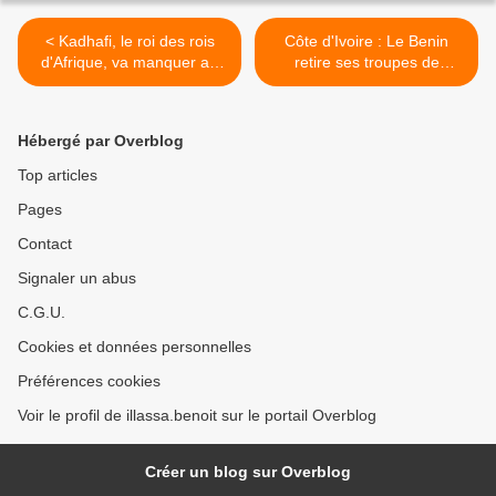
< Kadhafi, le roi des rois
Côte d'Ivoire : Le Benin
d'Afrique, va manquer au
retire ses troupes de
roi Boni 1er du Bénin
l'ONUCI >
Hébergé par Overblog
Top articles
Pages
Contact
Signaler un abus
C.G.U.
Cookies et données personnelles
Préférences cookies
Voir le profil de illassa.benoit sur le portail Overblog
Créer un blog sur Overblog