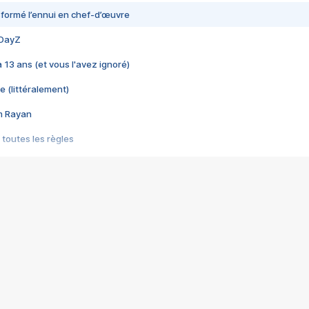
nsformé l’ennui en chef-d’œuvre
 DayZ
 a 13 ans (et vous l'avez ignoré)
e (littéralement)
im Rayan
 toutes les règles
s les jeux vidéo
us choquant de Rockstar ? - Le scandale BULLY
e plus moche de Steam
du RÊVE tourne au CAUCHEMAR
pendant 8 heures
it… à tort