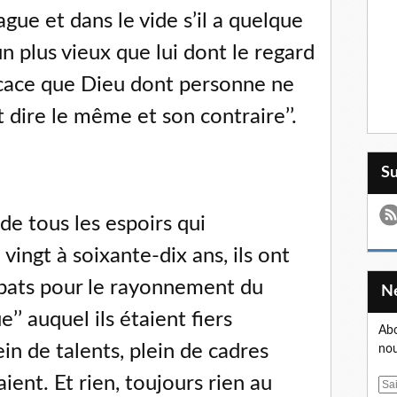
ague et dans le vide s’il a quelque
d’un plus vieux que lui dont le regard
fficace que Dieu dont personne ne
ait dire le même et son contraire’’.
S
de tous les espoirs qui
vingt à soixante-dix ans, ils ont
mbats pour le rayonnement du
ue’’ auquel ils étaient fiers
Abo
in de talents, plein de cadres
nou
iaient. Et rien, toujours rien au
E