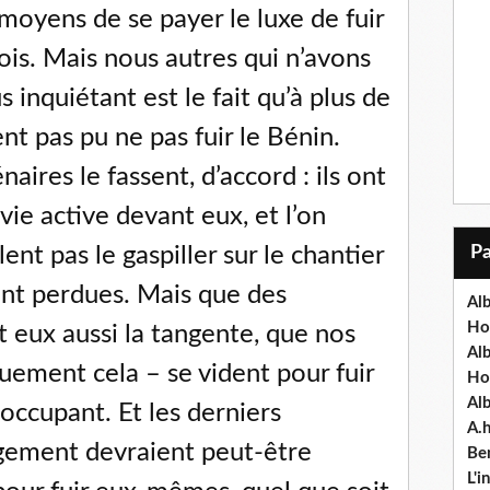
es moyens de se payer le luxe de fuir
inois. Mais nous autres qui n’avons
 inquiétant est le fait qu’à plus de
ent pas pu ne pas fuir le Bénin.
ires le fassent, d’accord : ils ont
vie active devant eux, et l’on
ent pas le gaspiller sur le chantier
ent perdues. Mais que des
Alb
Ho
 eux aussi la tangente, que nos
Al
quement cela – se vident pour fuir
Ho
Al
occupant. Et les derniers
A.
ngement devraient peut-être
Ben
L'