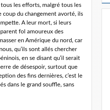
m
ous les efforts, malgré tous les
a
i
le coup du changement avorté, ils
l
mpette. A leur mort, si leurs
 parent fol amoureux des
amasser en Amérique du nord, car
 nous, qu’ils sont allés chercher
éninois, en se disant qu’il serait
erre de désespoir, surtout que
eption des fins dernières, c’est le
és dans le grand souffle, sans