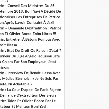
.f. (*)
in - Conseil Des Ministres Du 25
ptembre 2013: Boni Yayi A Décidé De
ionaliser Les Entreprises De Patrice
on Après L’avoir Contraint À L’exil
in – Demande D’extradition : Patrice
on Et Olivier Bocco Enfin Libres !!!
nin: Entretien À Bâtons Rompus Avec
oît Illassa
in : Etat De Droit Ou Raison D’etat ?
honneur Du Juge Angelo Houssou Jeté
 Chiens Par Son Employeur, L’etat
ninois
in - Interview De Benoît Illassa Avec
 Médias Béninois : « Je Ne Suis Pas
ete, Ni Achetable »
in : La Cour D’appel De Paris Rejette
 Demande D’extradition Des Sieurs
rice Talon Et Olivier Bocco Par Le
ctateur Et Menteur Boni Yayi