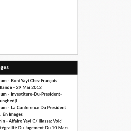
Pages
um - Boni Yayi Chez François
llande - 29 Mai 2012
bum - Investiture-Du-President-
ungbedji
bum - La Conference Du President
h. En Images
in - Affaire Yayi C/ Illassa: Voici
intégralité Du Jugement Du 10 Mars