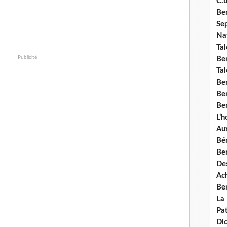
C.b
Ben
Se
Nat
Tal
Publicité
Ben
Tal
Be
Ben
Ben
L’
Aux
Bé
Ben
Des
Ach
Ben
La
Pat
Di