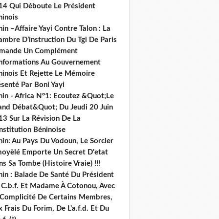
14 Qui Déboute Le Président
ninois
in –Affaire Yayi Contre Talon : La
ambre D’instruction Du Tgi De Paris
mande Un Complément
informations Au Gouvernement
ninois Et Rejette Le Mémoire
senté Par Boni Yayi
nin - Africa N°1: Ecoutez &Quot;Le
and Débat&Quot; Du Jeudi 20 Juin
13 Sur La Révision De La
nstitution Béninoise
nin: Au Pays Du Vodoun, Le Sorcier
oyèlé Emporte Un Secret D'etat
s Sa Tombe (Histoire Vraie) !!!
nin : Balade De Santé Du Président
 C.b.f. Et Madame À Cotonou, Avec
 Complicité De Certains Membres,
 Frais Du Forim, De L’a.f.d. Et Du