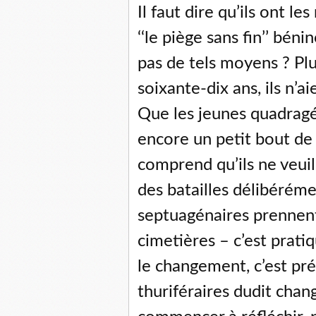
Il faut dire qu’ils ont l
‘‘le piège sans fin’’ bén
pas de tels moyens ? Plus
soixante-dix ans, ils n’ai
Que les jeunes quadragéna
encore un petit bout de 
comprend qu’ils ne veuill
des batailles délibérém
septuagénaires prennent
cimetières – c’est prati
le changement, c’est pré
thuriféraires dudit cha