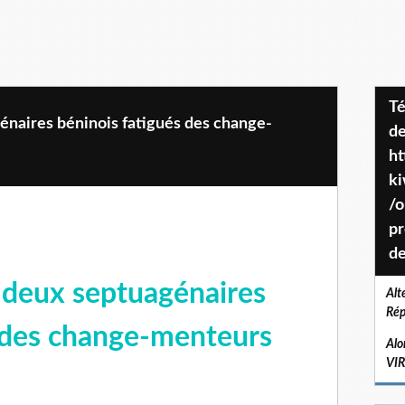
Téléchargez le projet de société
génaires béninois fatigués des change-
de
ht
k
/o
pr
de
e deux septuagénaires
Alt
Rép
s des change-menteurs
Alo
VI