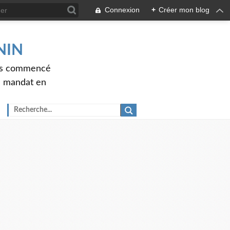
Connexion
+
Créer mon blog
ENIN
ons commencé
nd mandat en