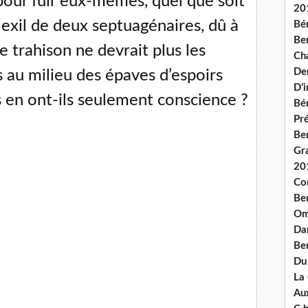
pour fuir eux-mêmes, quel que soit
20
t exil de deux septuagénaires, dû à
Bé
Ben
e trahison ne devrait plus les
Ch
De
es au milieu des épaves d’espoirs
D’
s en ont-ils seulement conscience ?
Bé
Pré
Be
Gr
20
Co
Be
Om
Dan
Be
Du
La
Aux