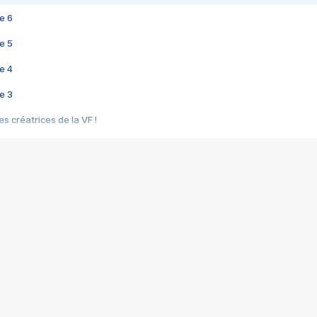
e 6
e 5
e 4
e 3
s créatrices de la VF !
e 2
e 1
e Mektoub My Love arrive enfin ! Rencontre avec Shaïn Boumedine et Sal
i : après Toni en famille
elle réalise le bouleversant Dites lui que je l'aime
ais ! Rencontre autour de Vie privée de Rebecca Zlotowski
 de Marguerite, Grave... Rencontre avec Ella Rumpf