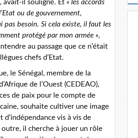
, avait-il souligné. Et
« les accords
m
a
 l’Etat ou de gouvernement,
i
l
 pas besoin. Si cela existe, il faut les
samment protégé par mon armée »
,
 entendre au passage que ce n’était
llègues chefs d’Etat.
ue, le Sénégal, membre de la
’Afrique de l’Ouest (CEDEAO),
rces de paix pour le compte de
caine, souhaite cultiver une image
t d’indépendance vis à vis de
 outre, il cherche à jouer un rôle