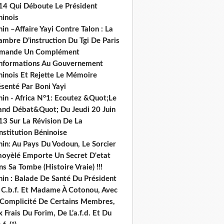
14 Qui Déboute Le Président
ninois
in –Affaire Yayi Contre Talon : La
ambre D’instruction Du Tgi De Paris
mande Un Complément
informations Au Gouvernement
ninois Et Rejette Le Mémoire
senté Par Boni Yayi
nin - Africa N°1: Ecoutez &Quot;Le
and Débat&Quot; Du Jeudi 20 Juin
13 Sur La Révision De La
nstitution Béninoise
nin: Au Pays Du Vodoun, Le Sorcier
oyèlé Emporte Un Secret D'etat
s Sa Tombe (Histoire Vraie) !!!
nin : Balade De Santé Du Président
 C.b.f. Et Madame À Cotonou, Avec
 Complicité De Certains Membres,
 Frais Du Forim, De L’a.f.d. Et Du