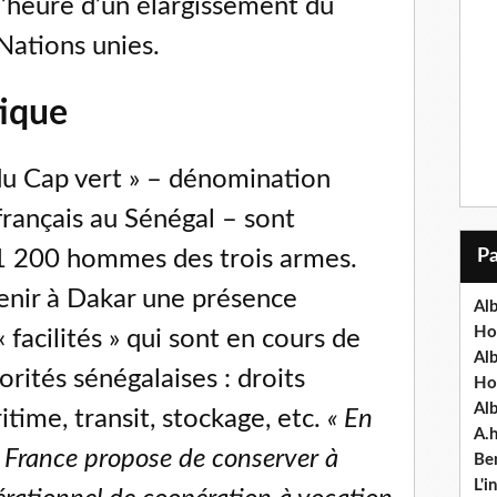
l’heure d’un élargissement du
Nations unies.
tique
 du Cap vert » – dénomination
 français au Sénégal – sont
 1 200 hommes des trois armes.
tenir à Dakar une présence
Alb
Ho
« facilités » qui sont en cours de
Al
orités sénégalaises : droits
Ho
Al
itime, transit, stockage, etc.
« En
A.
a France propose de conserver à
Ben
L'