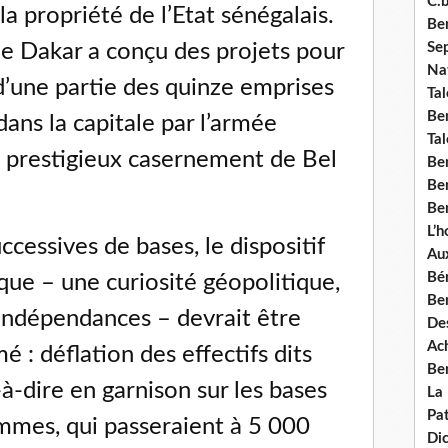
C.b
 la propriété de l’Etat sénégalais.
Ben
Se
e Dakar a conçu des projets pour
Nat
 d’une partie des quinze emprises
Tal
Ben
ans la capitale par l’armée
Tal
 prestigieux casernement de Bel
Be
Ben
Ben
L’
cessives de bases, le dispositif
Aux
Bé
ique – une curiosité géopolitique,
Ben
 indépendances – devrait être
Des
Ach
: déflation des effectifs dits
Ben
-à-dire en garnison sur les bases
La
Pat
mmes, qui passeraient à 5 000
Di