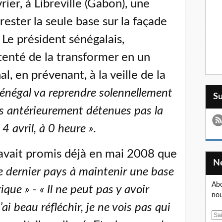
rier, à Libreville (Gabon), une
rester la seule base sur la façade
 Le président sénégalais,
enté de la transformer en un
al, en prévenant, à la veille de la
Sénégal va reprendre solennellement
S
es antérieurement détenues pas la
 4 avril, à 0 heure »
.
 avait promis déjà en mai 2008 que
le dernier pays à maintenir une base
Abo
rique »
-
« Il ne peut pas y avoir
nou
’ai beau réfléchir, je ne vois pas qui
E