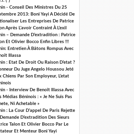
.f. (*)
in - Conseil Des Ministres Du 25
ptembre 2013: Boni Yayi A Décidé De
ionaliser Les Entreprises De Patrice
on Après L’avoir Contraint À L’exil
in – Demande D’extradition : Patrice
on Et Olivier Bocco Enfin Libres !!!
nin: Entretien À Bâtons Rompus Avec
oît Illassa
in : Etat De Droit Ou Raison D’etat ?
honneur Du Juge Angelo Houssou Jeté
 Chiens Par Son Employeur, L’etat
ninois
in - Interview De Benoît Illassa Avec
 Médias Béninois : « Je Ne Suis Pas
ete, Ni Achetable »
in : La Cour D’appel De Paris Rejette
 Demande D’extradition Des Sieurs
rice Talon Et Olivier Bocco Par Le
ctateur Et Menteur Boni Yayi