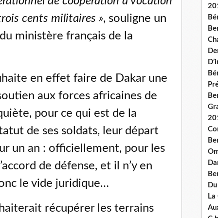
rationnel de coopération à vocation
20
trois cents militaires »
, souligne un
Bé
Ben
u ministère français de la
Ch
De
D’
Bé
uhaite en effet faire de Dakar une
Pré
soutien aux forces africaines de
Be
Gr
quiète, pour ce qui est de la
20
tatut de ses soldats, leur départ
Co
Be
ur un an : officiellement, pour les
Om
Dan
d’accord de défense, et il n’y en
Be
donc le vide juridique…
Du
La
aiterait récupérer les terrains
Aux