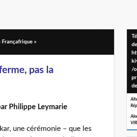
Téléchargez le projet de société
« Françafrique »
de
ht
k
ferme, pas la
/o
pr
de
Alt
par Philippe Leymarie
Rép
Alo
VI
akar, une cérémonie – que les