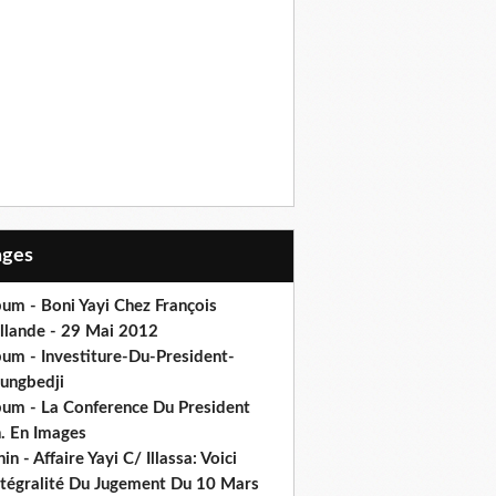
Pages
um - Boni Yayi Chez François
llande - 29 Mai 2012
bum - Investiture-Du-President-
ungbedji
bum - La Conference Du President
h. En Images
in - Affaire Yayi C/ Illassa: Voici
intégralité Du Jugement Du 10 Mars