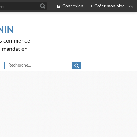
Connexion
+
Créer mon blog
ENIN
ons commencé
nd mandat en