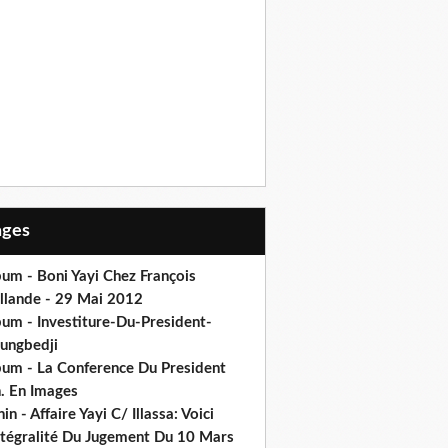
Pages
um - Boni Yayi Chez François
llande - 29 Mai 2012
bum - Investiture-Du-President-
ungbedji
bum - La Conference Du President
h. En Images
in - Affaire Yayi C/ Illassa: Voici
intégralité Du Jugement Du 10 Mars