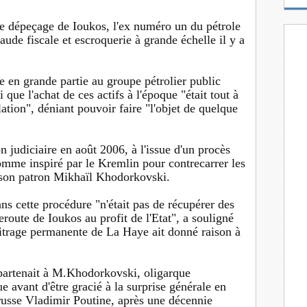
m
a
 le dépeçage de Ioukos, l'ex numéro un du pétrole
i
ude fiscale et escroquerie à grande échelle il y a
l
e en grande partie au groupe pétrolier public
 que l'achat de ces actifs à l'époque "était tout à
lation", déniant pouvoir faire "l'objet de quelque
n judiciaire en août 2006, à l'issue d'un procès
omme inspiré par le Kremlin pour contrecarrer les
r son patron Mikhaïl Khodorkovski.
ns cette procédure "n'était pas de récupérer des
route de Ioukos au profit de l'Etat", a souligné
bitrage permanente de La Haye ait donné raison à
ppartenait à M.Khodorkovski, oligarque
ue avant d'être gracié à la surprise générale en
russe Vladimir Poutine, après une décennie