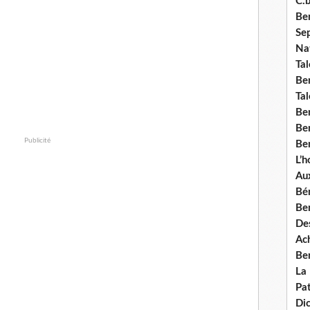
C.b
Ben
Se
Nat
Tal
Ben
Tal
Be
Ben
Publicité
Ben
L’
Aux
Bé
Ben
Des
Ach
Ben
La
Pat
Di