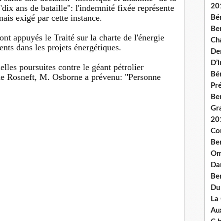
20
dix ans de bataille": l'indemnité fixée représente
mais exigé par cette instance.
Bé
Ben
ont appuyés le Traité sur la charte de l'énergie
Ch
ents dans les projets énergétiques.
De
D’
elles poursuites contre le géant pétrolier
Bé
de Rosneft, M. Osborne a prévenu: "Personne
Pré
Be
Gr
20
Co
Be
Om
Dan
Be
Du
La
Aux