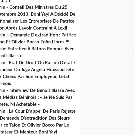
.f. (*)
in - Conseil Des Ministres Du 25
ptembre 2013: Boni Yayi A Décidé De
ionaliser Les Entreprises De Patrice
on Après L’avoir Contraint À L’exil
in – Demande D’extradition : Patrice
on Et Olivier Bocco Enfin Libres !!!
nin: Entretien À Bâtons Rompus Avec
oît Illassa
in : Etat De Droit Ou Raison D’etat ?
honneur Du Juge Angelo Houssou Jeté
 Chiens Par Son Employeur, L’etat
ninois
in - Interview De Benoît Illassa Avec
 Médias Béninois : « Je Ne Suis Pas
ete, Ni Achetable »
in : La Cour D’appel De Paris Rejette
 Demande D’extradition Des Sieurs
rice Talon Et Olivier Bocco Par Le
ctateur Et Menteur Boni Yayi