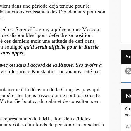
rvient dans une période déjà tendue pour le
 de sanctions croissantes des Occidentaux pour son
e.
rangères, Sergueï Lavrov, a prévenu que Moscou
diques disponibles" pour défendre sa position.
é ces derniers mois une attitude de défi dans
ont souligné
qu'il serait difficile pour la Russie
 sans appel.
S
avec ou sans l'accord de la Russie. Ses avoirs à
averti le juriste Konstantin Loukoïanov, cité par
ontairement la décision de la Cour, les pays qui
écupérer les biens russes qui ne sont pas sous le
Victor Gerboutov, du cabinet de consultants en
Abo
nou
les représentants de GML, dont deux filiales
u aux côtés d'un fonds de pension des ex-salariés
E