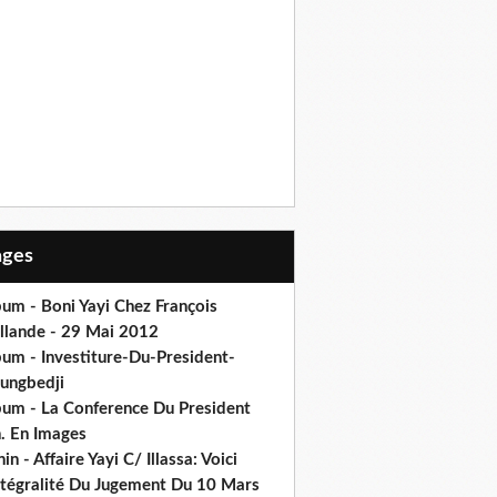
Pages
um - Boni Yayi Chez François
llande - 29 Mai 2012
bum - Investiture-Du-President-
ungbedji
bum - La Conference Du President
h. En Images
in - Affaire Yayi C/ Illassa: Voici
intégralité Du Jugement Du 10 Mars