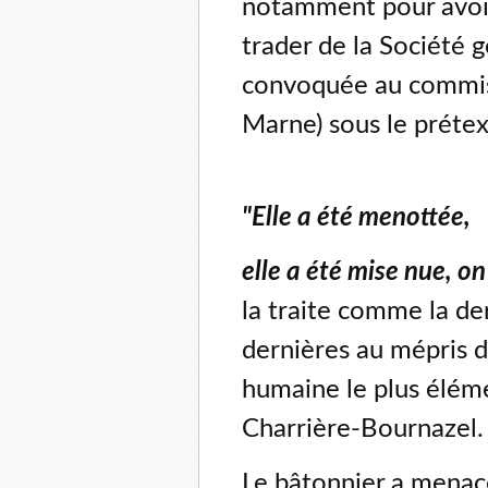
notamment pour avoir
trader de la Société 
convoquée au commis
Marne) sous le préte
"Elle a été menottée,
elle a été mise nue, on
la traite comme la de
dernières au mépris d
humaine le plus élémen
Charrière-Bournazel.
Le bâtonnier a menac