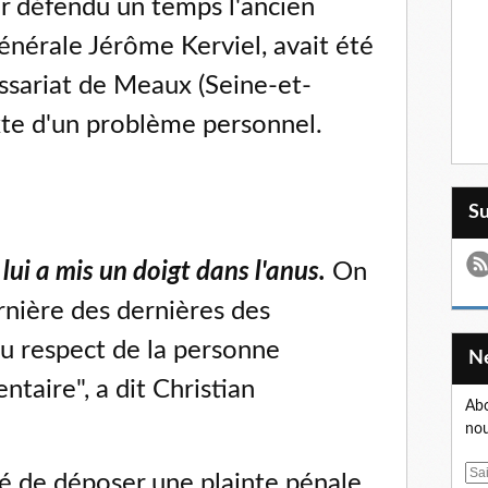
 défendu un temps l'ancien
générale Jérôme Kerviel, avait été
sariat de Meaux (Seine-et-
xte d'un problème personnel.
S
 lui a mis un doigt dans l'anus.
On
rnière des dernières des
u respect de la personne
taire", a dit Christian
Abo
nou
E
é de déposer une plainte pénale