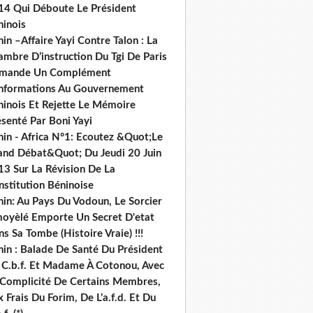
14 Qui Déboute Le Président
ninois
in –Affaire Yayi Contre Talon : La
ambre D’instruction Du Tgi De Paris
mande Un Complément
informations Au Gouvernement
ninois Et Rejette Le Mémoire
senté Par Boni Yayi
nin - Africa N°1: Ecoutez &Quot;Le
and Débat&Quot; Du Jeudi 20 Juin
13 Sur La Révision De La
nstitution Béninoise
nin: Au Pays Du Vodoun, Le Sorcier
oyèlé Emporte Un Secret D'etat
s Sa Tombe (Histoire Vraie) !!!
nin : Balade De Santé Du Président
 C.b.f. Et Madame À Cotonou, Avec
 Complicité De Certains Membres,
 Frais Du Forim, De L’a.f.d. Et Du