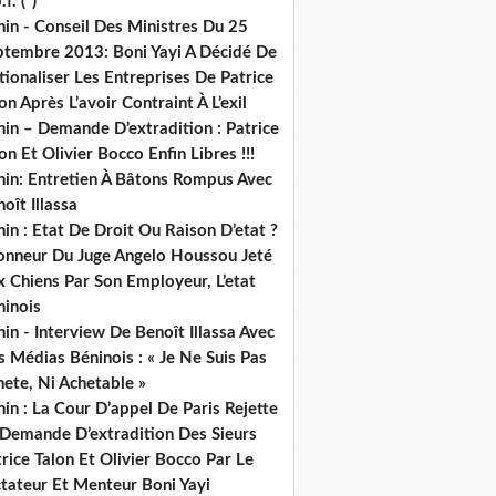
.f. (*)
in - Conseil Des Ministres Du 25
ptembre 2013: Boni Yayi A Décidé De
ionaliser Les Entreprises De Patrice
on Après L’avoir Contraint À L’exil
in – Demande D’extradition : Patrice
on Et Olivier Bocco Enfin Libres !!!
nin: Entretien À Bâtons Rompus Avec
oît Illassa
in : Etat De Droit Ou Raison D’etat ?
honneur Du Juge Angelo Houssou Jeté
 Chiens Par Son Employeur, L’etat
ninois
in - Interview De Benoît Illassa Avec
 Médias Béninois : « Je Ne Suis Pas
ete, Ni Achetable »
in : La Cour D’appel De Paris Rejette
 Demande D’extradition Des Sieurs
rice Talon Et Olivier Bocco Par Le
ctateur Et Menteur Boni Yayi