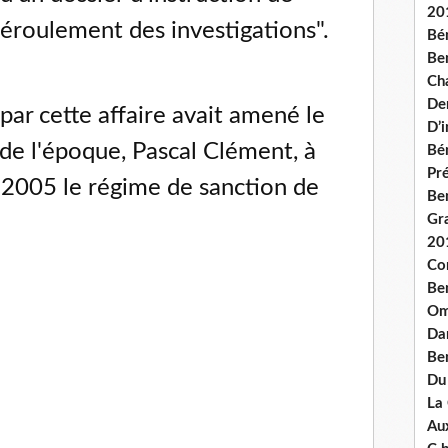
20
déroulement des investigations".
Bé
Ben
Ch
De
ar cette affaire avait amené le
D’
 de l'époque, Pascal Clément, à
Bé
Pré
 2005 le régime de sanction de
Be
Gr
20
Co
Be
Om
Dan
Be
Du
La
Aux