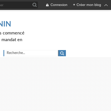
Connexion
+
Créer mon blog
ENIN
ons commencé
nd mandat en