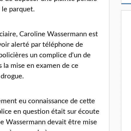
m
t le parquet.
a
i
l
iciaire, Caroline Wassermann est
oir alerté par téléphone de
olicières un complice d'un de
rès la mise en examen de ce
 drogue.
ement eu connaissance de cette
ice en question était sur écoute
ne Wassermann devait être mise