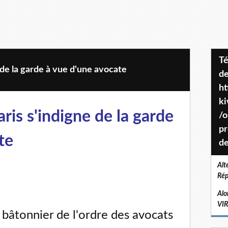
Téléchargez le projet de société
 de la garde à vue d'une avocate
de
ht
k
ris s'indigne de la garde
/o
pr
te
de
Alt
Rép
Alo
VI
 bâtonnier de l'ordre des avocats