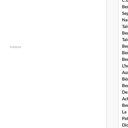
C.b
Ben
Se
Nat
Tal
Ben
Tal
Be
Publicité
Ben
Ben
L’
Aux
Bé
Ben
Des
Ach
Ben
La
Pat
Di