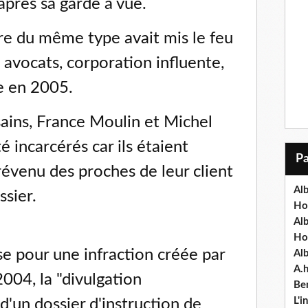
après sa garde à vue.
re du même type avait mis le feu
 avocats, corporation influente,
ue en 2005.
ains, France Moulin et Michel
 incarcérés car ils étaient
évenu des proches de leur client
Alb
ssier.
Ho
Al
Ho
se pour une infraction créée par
Al
A.
004, la "divulgation
Ben
L'
d'un dossier d'instruction de