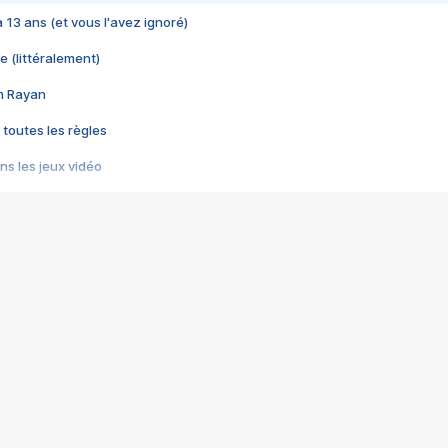
 a 13 ans (et vous l'avez ignoré)
e (littéralement)
im Rayan
 toutes les règles
s les jeux vidéo
us choquant de Rockstar ? - Le scandale BULLY
e plus moche de Steam
du RÊVE tourne au CAUCHEMAR
pendant 8 heures
it… à tort
umiliés par un jeu vidéo
ire - Final Fantasy 8