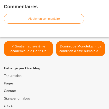
Commentaires
Ajouter un commentaire
< Soutien au système
Dominique Monotuka: « La
académique d’Haïti: De
condition d’être humain des
nouveaux étudiants haïtiens
anciens esclaves n’a jamais
bientôt accueillis dans les
été reconnue. » >
universités Béninoises
Hébergé par Overblog
Top articles
Pages
Contact
Signaler un abus
C.G.U.