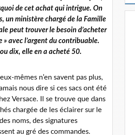
m
rquoi de cet achat qui intrigue. On
a
i
s, un ministère chargé de la Famille
l
nale peut trouver le besoin d’acheter
e » avec l’argent du contribuable.
ou dix, elle en a acheté 50.
s eux-mêmes n’en savent pas plus,
mais nous dire si ces sacs ont été
hez Versace. Il se trouve que dans
és chargée de les éclairer sur le
 des noms, des signatures
issent au gré des commandes.