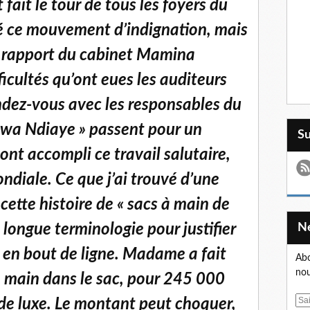
fait le tour de tous les foyers du
é ce mouvement d’indignation, mais
le rapport du cabinet Mamina
ficultés qu’ont eues les auditeurs
ndez-vous avec les responsables du
wa Ndiaye » passent pour un
S
 ont accompli ce travail salutaire,
ndiale. Ce que j’ai trouvé d’une
t cette histoire de « sacs à main de
e longue terminologie pour justifier
t en bout de ligne. Madame a fait
Abo
nou
a main dans le sac, pour 245 000
E
s de luxe. Le montant peut choquer,