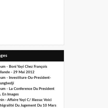
Pages
um - Boni Yayi Chez François
llande - 29 Mai 2012
bum - Investiture-Du-President-
ungbedji
bum - La Conference Du President
h. En Images
in - Affaire Yayi C/ Illassa: Voici
intégralité Du Jugement Du 10 Mars