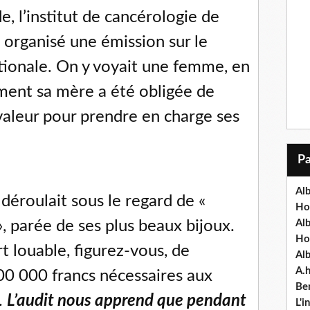
, l’institut de cancérologie de
t organisé une émission sur le
ationale. On y voyait une femme, en
ment sa mère a été obligée de
aleur pour prendre en charge ses
Alb
 déroulait sous le regard de «
Ho
parée de ses plus beaux bijoux.
Al
Ho
fort louable, figurez-vous, de
Al
A.
00 000 francs nécessaires aux
Ben
.
L’audit nous apprend que pendant
L'