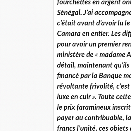
fourchettes en argent ont 
Sénégal. J’ai accompagn
c’était avant d’avoir lu 
Camara en entier. Les dif
pour avoir un premier re
ministère de « madame A
détail, maintenant qu’ils
financé par la Banque mo
révoltante frivolité, c’es
luxe en cuir ». Toute cett
le prix faramineux inscri
payer au contribuable, l
francs l’unité, ces objet