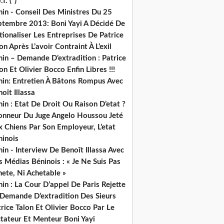
.f. (*)
in - Conseil Des Ministres Du 25
ptembre 2013: Boni Yayi A Décidé De
ionaliser Les Entreprises De Patrice
on Après L’avoir Contraint À L’exil
in – Demande D’extradition : Patrice
on Et Olivier Bocco Enfin Libres !!!
nin: Entretien À Bâtons Rompus Avec
oît Illassa
in : Etat De Droit Ou Raison D’etat ?
honneur Du Juge Angelo Houssou Jeté
 Chiens Par Son Employeur, L’etat
ninois
in - Interview De Benoît Illassa Avec
 Médias Béninois : « Je Ne Suis Pas
ete, Ni Achetable »
in : La Cour D’appel De Paris Rejette
 Demande D’extradition Des Sieurs
rice Talon Et Olivier Bocco Par Le
ctateur Et Menteur Boni Yayi