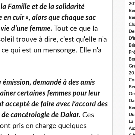
20
la Famille et de la solidarité
Bé
e en cuir », alors que chaque sac
Ben
Ch
 vie d’une femme.
Tout ce que la
De
eil trouve à dire, c’est qu’elle n’a
D’
Bé
 ce qui est un mensonge. Elle n’a
Pré
Be
Gr
20
Co
tte émission, demandé à des amis
Be
rainer certaines femmes pour leur
Om
Dan
nt accepté de faire avec l’accord des
Be
t de cancérologie de Dakar.
Ces
Du
La
ont pris en charge quelques
Aux