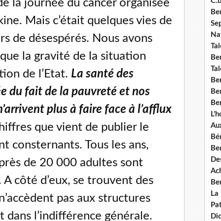
de la journée du cancer organisée
C.b
Ben
ine. Mais c’était quelques vies de
Se
Nat
ers de désespérés. Nous avons
Tal
que la gravité de la situation
Ben
Tal
tion de l’Etat.
La santé des
Be
ée du fait de la pauvreté et nos
Ben
Ben
’arrivent plus à faire face à l’afflux
L’
hiffres que vient de publier le
Aux
Bé
nt consternants. Tous les ans,
Ben
Des
près de 20 000 adultes sont
Ach
 A côté d’eux, se trouvent des
Ben
La
n’accèdent pas aux structures
Pat
t dans l’indifférence générale.
Di