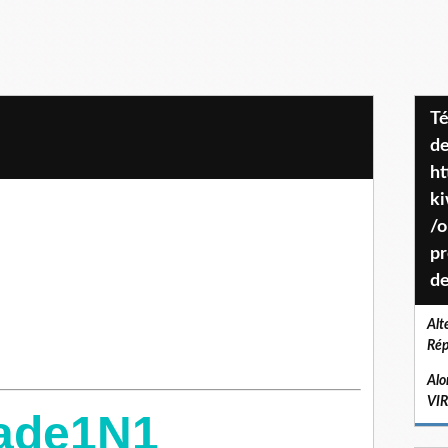
Téléchargez le projet de société
de
ht
k
/o
pr
de
Alt
Rép
Alo
VI
Wade1N1