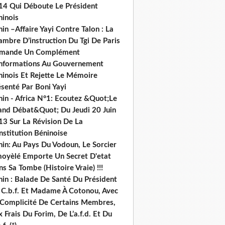
14 Qui Déboute Le Président
ninois
in –Affaire Yayi Contre Talon : La
ambre D’instruction Du Tgi De Paris
mande Un Complément
informations Au Gouvernement
ninois Et Rejette Le Mémoire
senté Par Boni Yayi
nin - Africa N°1: Ecoutez &Quot;Le
and Débat&Quot; Du Jeudi 20 Juin
13 Sur La Révision De La
nstitution Béninoise
nin: Au Pays Du Vodoun, Le Sorcier
oyèlé Emporte Un Secret D'etat
s Sa Tombe (Histoire Vraie) !!!
nin : Balade De Santé Du Président
 C.b.f. Et Madame À Cotonou, Avec
 Complicité De Certains Membres,
 Frais Du Forim, De L’a.f.d. Et Du