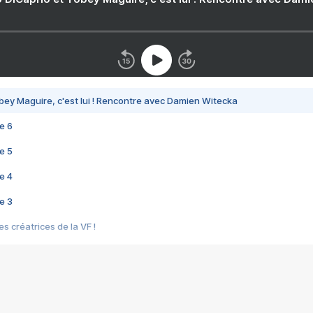
bey Maguire, c'est lui ! Rencontre avec Damien Witecka
e 6
e 5
e 4
e 3
s créatrices de la VF !
e 2
e 1
e Mektoub My Love arrive enfin ! Rencontre avec Shaïn Boumedine et Sal