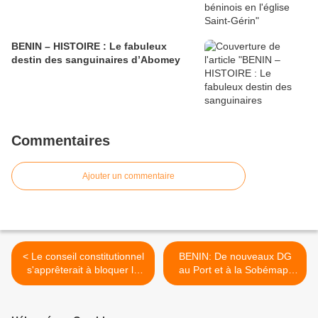
BENIN – HISTOIRE : Le fabuleux
destin des sanguinaires d’Abomey
Commentaires
Ajouter un commentaire
< Le conseil constitutionnel
BENIN: De nouveaux DG
s'apprêterait à bloquer la
au Port et à la Sobémap,
candidature de Wade: Me
plusieurs nominations dans
Robert Dossou attendu au
les cours et tribunaux >
Sénégal pour sauver le