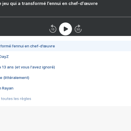
e jeu qui a transformé l’ennui en chef-d’œuvre
nsformé l’ennui en chef-d’œuvre
 DayZ
 a 13 ans (et vous l'avez ignoré)
e (littéralement)
im Rayan
 toutes les règles
s les jeux vidéo
us choquant de Rockstar ? - Le scandale BULLY
e plus moche de Steam