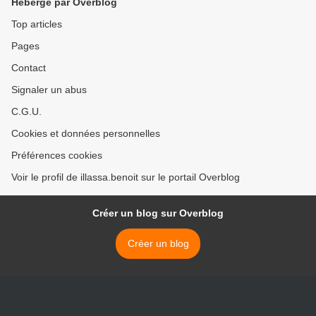
Hébergé par Overblog
trône de Wade
Top articles
Pages
Contact
Signaler un abus
C.G.U.
Cookies et données personnelles
Préférences cookies
Voir le profil de illassa.benoit sur le portail Overblog
Créer un blog sur Overblog
Créer un blog