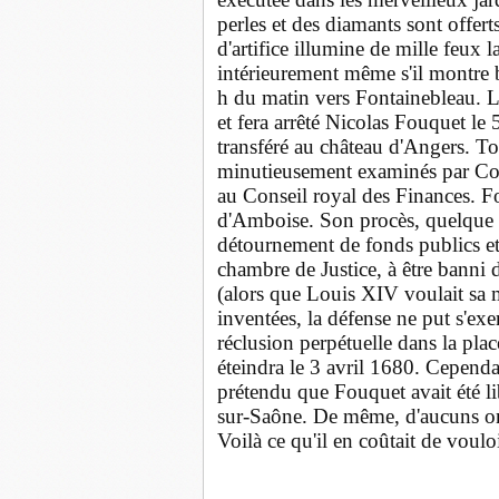
perles et des diamants sont offert
d'artifice illumine de mille feu
intérieurement même s'il montre b
h du matin vers Fontainebleau. Lo
et fera arrêté Nicolas Fouquet l
transféré au château d'Angers. T
minutieusement examinés par Col
au Conseil royal des Finances. Fo
d'Amboise. Son procès, quelque 
détournement de fonds publics et
chambre de Justice, à être banni
(alors que Louis XIV voulait sa m
inventées, la défense ne put s'ex
réclusion perpétuelle dans la place
éteindra le 3 avril 1680. Cependa
prétendu que Fouquet avait été l
sur-Saône. De même, d'aucuns ont
Voilà ce qu'il en coûtait de vouloi