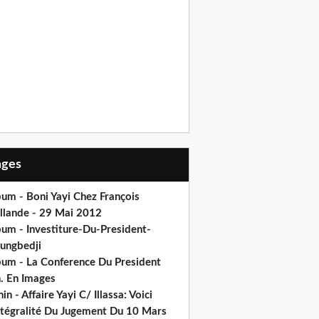
Pages
um - Boni Yayi Chez François
llande - 29 Mai 2012
bum - Investiture-Du-President-
ungbedji
bum - La Conference Du President
h. En Images
in - Affaire Yayi C/ Illassa: Voici
intégralité Du Jugement Du 10 Mars