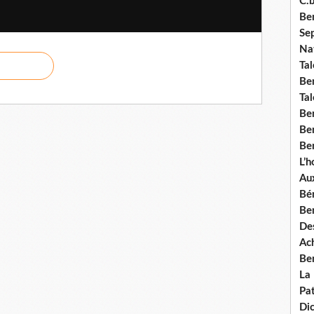
C.b
Ben
Se
Nat
Tal
Ben
Tal
Be
Ben
Ben
L’
Aux
Bé
Ben
Des
Ach
Ben
La
Pat
Di