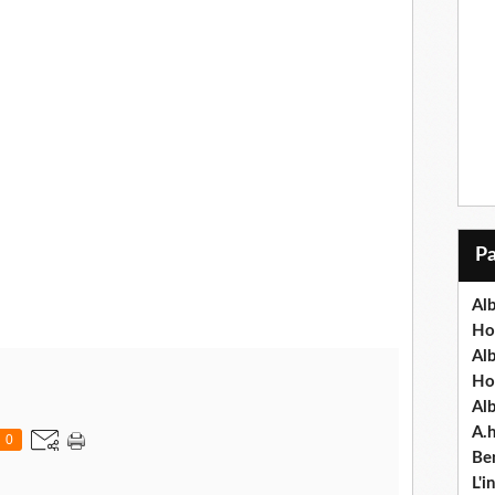
Alb
Ho
Al
Ho
Al
A.
0
Ben
L'