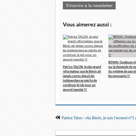
S'inscrire à la newsletter
Vous aimerez aussi :
BENIN: Quelques ré
Patrice TALON, le plus grand
sur la demande de m
réformateur que le Bénin ait
du système de parra
jamais connu depuis les
les opposants !!!
indépendances mérite de
continuer le job pour un
second mandat !!!