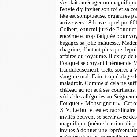
s'est fait aménager un magnifique
l'envie d'y inviter son roi et sa c
fête est somptueuse, organisée pa
arrive vers 18 h avec quelque 60
Colbert, ennemi juré de Fouquet s
enceinte et trop fatiguée pour v
bagages sa jolie maîtresse, Madem
chagrine, d'autant plus que depui
affaires du royaume. Il exige de t
Fouquet se croyant l'héritier de M
frauduleusement. Cette soirée à 
s'augure mal. Faire trop étalage 
maladroit. Comme si cela ne suffis
château au roi et à ses courtisans
véritables allégories au Seigneur 
Fouquet « Monseigneur ». Cet or
XIV. Le buffet est extraordinaire 
invités peuvent se servir avec des
magnifique (même le roi ne dispos
invités à donner une représentat
exécutée dans les merveilleux ja