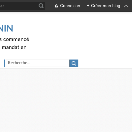
Connexion
+
Créer mon blog
ENIN
ons commencé
nd mandat en