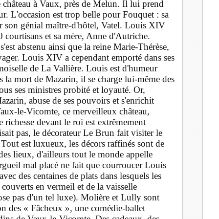
 château à Vaux, près de Melun. Il lui prend
our. L'occasion est trop belle pour Fouquet : sa
r son génial maître-d'hôtel, Vatel. Louis XIV
0 courtisans et sa mère, Anne d'Autriche.
'est abstenu ainsi que la reine Marie-Thérèse,
oyager. Louis XIV a cependant emporté dans ses
oiselle de La Vallière. Louis est d'humeur
s la mort de Mazarin, il se charge lui-même des
ous ses ministres probité et loyauté. Or,
azarin, abuse de ses pouvoirs et s'enrichit
Vaux-le-Vicomte, ce merveilleux château,
de richesse devant le roi est extrêmement
ait pas, le décorateur Le Brun fait visiter le
. Tout est luxueux, les décors raffinés sont de
des lieux, d'ailleurs tout le monde appelle
gueil mal placé ne fait que courroucer Louis
avec des centaines de plats dans lesquels les
 couverts en vermeil et de la vaisselle
e pas d'un tel luxe). Molière et Lully sont
ion des « Fâcheux », une comédie-ballet
rdins de Vaux-le-Vicomte. Des cadeaux, des