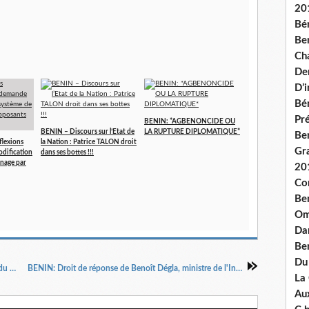
20
Bé
Ben
Ch
De
D’
Bé
Pré
BENIN: *AGBENONCIDE OU
BENIN – Discours sur l’Etat de
LA RUPTURE DIPLOMATIQUE*
Be
flexions
la Nation : Patrice TALON droit
Gr
odification
dans ses bottes !!!
inage par
20
Co
Be
Om
Dan
Be
Du
Patrice Talon : «Au Bénin, je suis l'ennemi n°1 du président Boni Yayi»
BENIN: Droit de réponse de Benoît Dégla, ministre de l'Intérieur, à Patrice Talon
La
Aux