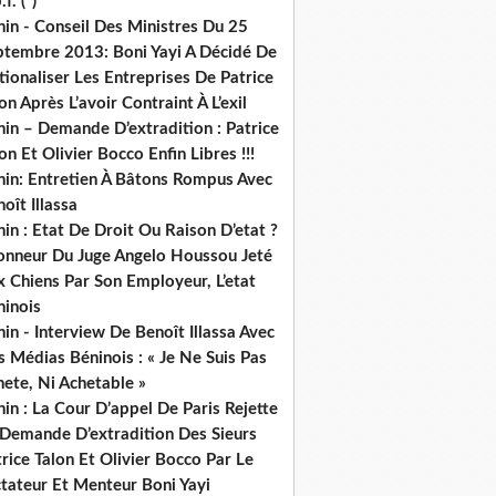
.f. (*)
in - Conseil Des Ministres Du 25
ptembre 2013: Boni Yayi A Décidé De
ionaliser Les Entreprises De Patrice
on Après L’avoir Contraint À L’exil
in – Demande D’extradition : Patrice
on Et Olivier Bocco Enfin Libres !!!
nin: Entretien À Bâtons Rompus Avec
oît Illassa
in : Etat De Droit Ou Raison D’etat ?
honneur Du Juge Angelo Houssou Jeté
 Chiens Par Son Employeur, L’etat
ninois
in - Interview De Benoît Illassa Avec
 Médias Béninois : « Je Ne Suis Pas
ete, Ni Achetable »
in : La Cour D’appel De Paris Rejette
 Demande D’extradition Des Sieurs
rice Talon Et Olivier Bocco Par Le
ctateur Et Menteur Boni Yayi