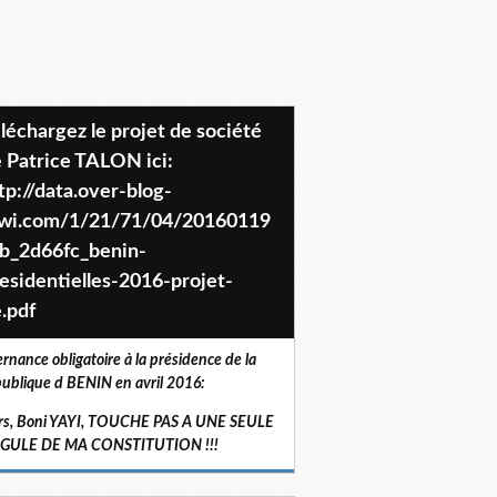
 Patrice TALON ici:
tp://data.over-blog-
iwi.com/1/21/71/04/20160119
b_2d66fc_benin-
esidentielles-2016-projet-
.pdf
ernance obligatoire à la présidence de la
ublique d BENIN en avril 2016:
rs, Boni YAYI, TOUCHE PAS A UNE SEULE
RGULE DE MA CONSTITUTION !!!