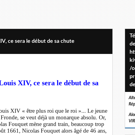
Téléchargez le projet de société
IV, ce sera le début de sa chute
de
ht
k
/o
pr
Louis XIV, ce sera le début de sa
de
Alt
Rép
ouis XIV « être plus roi que le roi »... Le jeune
Alo
Fronde, se veut déjà un monarque absolu. Or,
VI
colas Fouquet mène grand train, beaucoup trop
oût 1661, Nicolas Fouquet alors âgé de 46 ans,