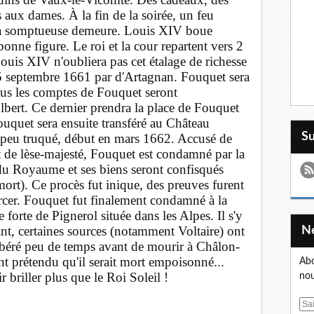
s aux dames. À la fin de la soirée, un feu
x la somptueuse demeure. Louis XIV boue
onne figure. Le roi et la cour repartent vers 2
uis XIV n'oubliera pas cet étalage de richesse
e 5 septembre 1661 par d'Artagnan. Fouquet sera
ous les comptes de Fouquet seront
bert. Ce dernier prendra la place de Fouquet
uquet sera ensuite transféré au Château
S
peu truqué, début en mars 1662. Accusé de
 de lèse-majesté, Fouquet est condamné par la
 du Royaume et ses biens seront confisqués
ort). Ce procès fut inique, des preuves furent
ercer. Fouquet fut finalement condamné à la
 forte de Pignerol située dans les Alpes. Il s'y
nt, certaines sources (notamment Voltaire) ont
ibéré peu de temps avant de mourir à Châlon-
 prétendu qu'il serait mort empoisonné...
Abo
r briller plus que le Roi Soleil !
nou
E