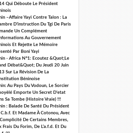
14 Qui Déboute Le Président
ninois
in –Affaire Yayi Contre Talon : La
ambre D’instruction Du Tgi De Paris
mande Un Complément
informations Au Gouvernement
ninois Et Rejette Le Mémoire
senté Par Boni Yayi
nin - Africa N°1: Ecoutez &Quot;Le
and Débat&Quot; Du Jeudi 20 Juin
13 Sur La Révision De La
nstitution Béninoise
nin: Au Pays Du Vodoun, Le Sorcier
oyèlé Emporte Un Secret D'etat
s Sa Tombe (Histoire Vraie) !!!
nin : Balade De Santé Du Président
 C.b.f. Et Madame À Cotonou, Avec
 Complicité De Certains Membres,
 Frais Du Forim, De L’a.f.d. Et Du