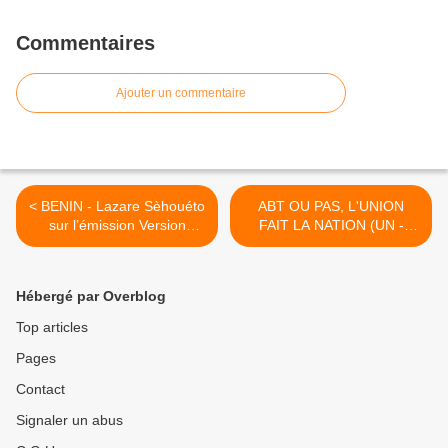
Commentaires
Ajouter un commentaire
< BENIN - Lazare Sèhouéto
ABT OU PAS, L'UNION
sur l’émission Version
FAIT LA NATION (UN -
Originale à Bohicon :« La
OPPOSITION BENINOISE)
parenthèse Yayi sera
PEUT GAGNER LES
fermée dans quelques mois
ELECTIONS AU BENIN,
Hébergé par Overblog
»
DES LE PREMIER TOUR,
EN 2011, AVEC AU MOINS
Top articles
54 % DES VOTES !!! >
Pages
Contact
Signaler un abus