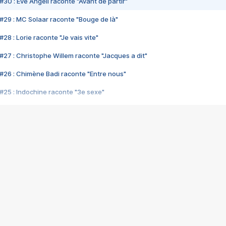
#30 : Eve Angeli raconte "Avant de partir"
#29 : MC Solaar raconte "Bouge de là"
28 : Lorie raconte "Je vais vite"
#27 : Christophe Willem raconte "Jacques a dit"
#26 : Chimène Badi raconte "Entre nous"
#25 : Indochine raconte "3e sexe"
#24 : Zaho raconte "C'est chelou"
#23 : Patrick Bruel raconte "Au café des délices"
#22 : Kyo raconte "Le chemin"
#21 : Nolwenn Leroy raconte "Cassé"
#20 : Patrick Hernandez raconte "Born to be alive"
#19 : Lorie raconte "Près de moi"
#18 : Michael Jones raconte "A nos actes manqués" (avec Jean-Jacque