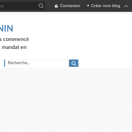
Connexion
+
Créer mon blog
ENIN
ons commencé
nd mandat en