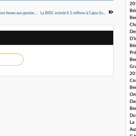
20
Bé
TOGO - Les opposantes togolaises montrent leurs fesses aux gendarmes
La BIDC octroie € 2 millions à Cajou Espoir
Ben
Ch
De
D’
Bé
Pré
Be
Gr
20
Co
Be
Om
Dan
Be
Du
La
Aux