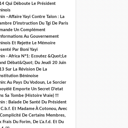
14 Qui Déboute Le Président
ninois
in –Affaire Yayi Contre Talon : La
ambre D’instruction Du Tgi De Paris
mande Un Complément
informations Au Gouvernement
ninois Et Rejette Le Mémoire
senté Par Boni Yayi
nin - Africa N°1: Ecoutez &Quot;Le
and Débat&Quot; Du Jeudi 20 Juin
13 Sur La Révision De La
nstitution Béninoise
nin: Au Pays Du Vodoun, Le Sorcier
oyèlé Emporte Un Secret D'etat
s Sa Tombe (Histoire Vraie) !!!
nin : Balade De Santé Du Président
 C.b.f. Et Madame À Cotonou, Avec
 Complicité De Certains Membres,
 Frais Du Forim, De L’a.f.d. Et Du