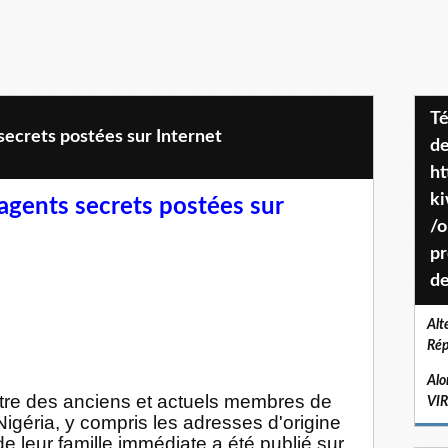
Téléchargez le projet de société
 secrets postées sur Internet
de
ht
k
d’agents secrets postées sur
/o
pr
de
Alt
Rép
Alo
stre des anciens et actuels membres de
VI
igéria, y compris les adresses d'origine
 leur famille immédiate a été publié sur