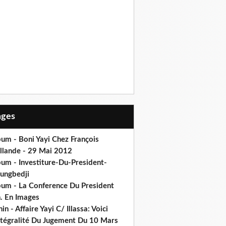
Pages
um - Boni Yayi Chez François
llande - 29 Mai 2012
bum - Investiture-Du-President-
ungbedji
bum - La Conference Du President
h. En Images
in - Affaire Yayi C/ Illassa: Voici
intégralité Du Jugement Du 10 Mars