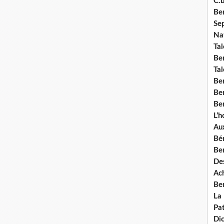
C.b
Ben
Se
Nat
Tal
Ben
Tal
Be
Ben
Ben
L’
Aux
Bé
Ben
Des
Ach
Ben
La
Pat
Di