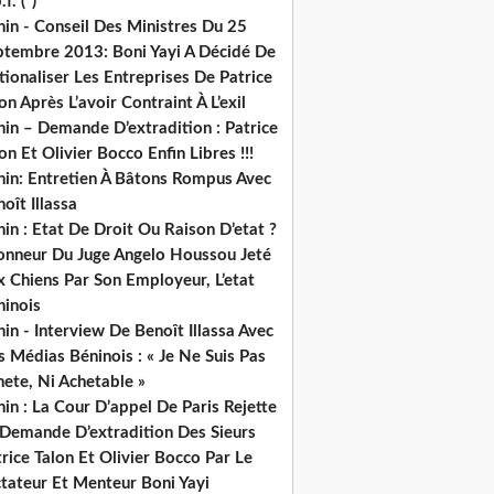
.f. (*)
in - Conseil Des Ministres Du 25
ptembre 2013: Boni Yayi A Décidé De
ionaliser Les Entreprises De Patrice
on Après L’avoir Contraint À L’exil
in – Demande D’extradition : Patrice
on Et Olivier Bocco Enfin Libres !!!
nin: Entretien À Bâtons Rompus Avec
oît Illassa
in : Etat De Droit Ou Raison D’etat ?
honneur Du Juge Angelo Houssou Jeté
 Chiens Par Son Employeur, L’etat
ninois
in - Interview De Benoît Illassa Avec
 Médias Béninois : « Je Ne Suis Pas
ete, Ni Achetable »
in : La Cour D’appel De Paris Rejette
 Demande D’extradition Des Sieurs
rice Talon Et Olivier Bocco Par Le
ctateur Et Menteur Boni Yayi