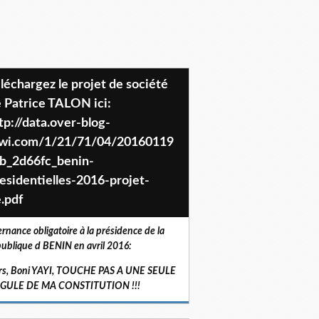
 Patrice TALON ici:
tp://data.over-blog-
iwi.com/1/21/71/04/20160119
b_2d66fc_benin-
esidentielles-2016-projet-
.pdf
ernance obligatoire à la présidence de la
ublique d BENIN en avril 2016:
rs, Boni YAYI, TOUCHE PAS A UNE SEULE
RGULE DE MA CONSTITUTION !!!