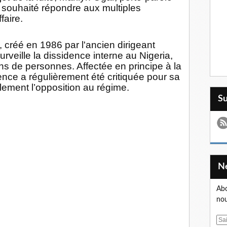
s souhaité répondre aux multiples
faire.
, créé en 1986 par l'ancien dirigeant
urveille la dissidence interne au Nigeria,
ns de personnes. Affectée en principe à la
agence a régulièrement été critiquée pour sa
alement l’opposition au régime.
S
Abo
nou
E