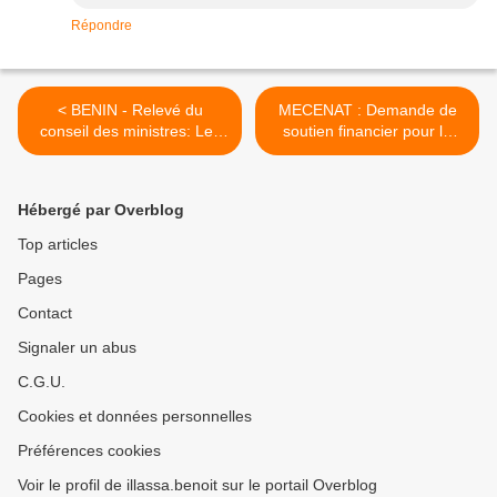
Répondre
< BENIN - Relevé du
MECENAT : Demande de
conseil des ministres: Les
soutien financier pour le
sept irrégularités ayant
tournage d’un long-métrage
conduit à l’annulation du
sur l’ORAGE AFRICAIN >
concours
Hébergé par Overblog
Top articles
Pages
Contact
Signaler un abus
C.G.U.
Cookies et données personnelles
Préférences cookies
Voir le profil de illassa.benoit sur le portail Overblog