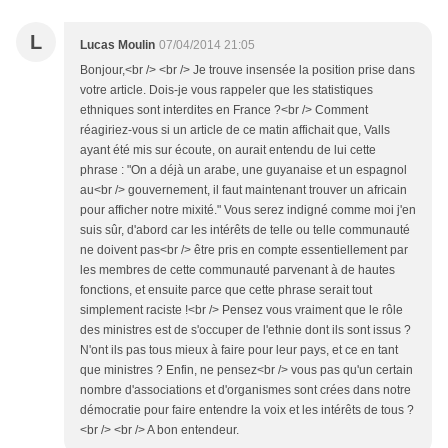
L
Lucas Moulin
07/04/2014 21:05
Bonjour,<br /> <br /> Je trouve insensée la position prise dans
votre article. Dois-je vous rappeler que les statistiques
ethniques sont interdites en France ?<br /> Comment
réagiriez-vous si un article de ce matin affichait que, Valls
ayant été mis sur écoute, on aurait entendu de lui cette
phrase : "On a déjà un arabe, une guyanaise et un espagnol
au<br /> gouvernement, il faut maintenant trouver un africain
pour afficher notre mixité." Vous serez indigné comme moi j'en
suis sûr, d'abord car les intérêts de telle ou telle communauté
ne doivent pas<br /> être pris en compte essentiellement par
les membres de cette communauté parvenant à de hautes
fonctions, et ensuite parce que cette phrase serait tout
simplement raciste !<br /> Pensez vous vraiment que le rôle
des ministres est de s'occuper de l'ethnie dont ils sont issus ?
N'ont ils pas tous mieux à faire pour leur pays, et ce en tant
que ministres ? Enfin, ne pensez<br /> vous pas qu'un certain
nombre d'associations et d'organismes sont crées dans notre
démocratie pour faire entendre la voix et les intérêts de tous ?
<br /> <br /> A bon entendeur.