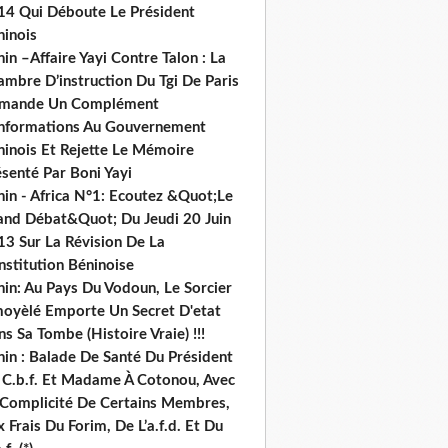
14 Qui Déboute Le Président
ninois
in –Affaire Yayi Contre Talon : La
ambre D’instruction Du Tgi De Paris
mande Un Complément
informations Au Gouvernement
ninois Et Rejette Le Mémoire
senté Par Boni Yayi
nin - Africa N°1: Ecoutez &Quot;Le
and Débat&Quot; Du Jeudi 20 Juin
13 Sur La Révision De La
nstitution Béninoise
nin: Au Pays Du Vodoun, Le Sorcier
oyèlé Emporte Un Secret D'etat
s Sa Tombe (Histoire Vraie) !!!
nin : Balade De Santé Du Président
 C.b.f. Et Madame À Cotonou, Avec
 Complicité De Certains Membres,
 Frais Du Forim, De L’a.f.d. Et Du