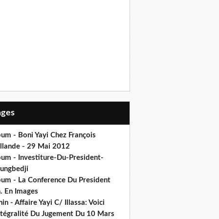
Pages
um - Boni Yayi Chez François
llande - 29 Mai 2012
bum - Investiture-Du-President-
ungbedji
bum - La Conference Du President
h. En Images
in - Affaire Yayi C/ Illassa: Voici
intégralité Du Jugement Du 10 Mars