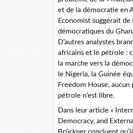
et de la démocratie en 
Economist suggérait de 
démocratiques du Ghana,
D’autres analystes brand
africains et le pétrole :
la marche vers la démocr
le Nigeria, la Guinée éq
Freedom House, aucun p
pétrole n’est libre.
Dans leur article « Int
Democracy, and Externa
Brückner concluent qu’il