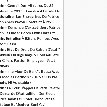
.f. (*)
in - Conseil Des Ministres Du 25
ptembre 2013: Boni Yayi A Décidé De
ionaliser Les Entreprises De Patrice
on Après L’avoir Contraint À L’exil
in – Demande D’extradition : Patrice
on Et Olivier Bocco Enfin Libres !!!
nin: Entretien À Bâtons Rompus Avec
oît Illassa
in : Etat De Droit Ou Raison D’etat ?
honneur Du Juge Angelo Houssou Jeté
 Chiens Par Son Employeur, L’etat
ninois
in - Interview De Benoît Illassa Avec
 Médias Béninois : « Je Ne Suis Pas
ete, Ni Achetable »
in : La Cour D’appel De Paris Rejette
 Demande D’extradition Des Sieurs
rice Talon Et Olivier Bocco Par Le
ctateur Et Menteur Boni Yayi