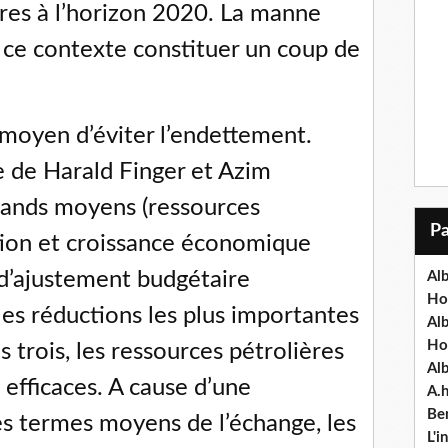
fres à l’horizon 2020. La manne
s ce contexte constituer un coup de
n moyen d’éviter l’endettement.
 de Harald Finger et Azim
 grands moyens (ressources
ation et croissance économique
d’ajustement budgétaire
Alb
Ho
les réductions les plus importantes
Al
Ho
es trois, les ressources pétrolières
Al
 efficaces. A cause d’une
A.
Ben
es termes moyens de l’échange, les
L'