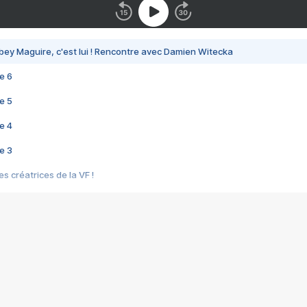
bey Maguire, c'est lui ! Rencontre avec Damien Witecka
e 6
e 5
e 4
e 3
s créatrices de la VF !
e 2
e 1
e Mektoub My Love arrive enfin ! Rencontre avec Shaïn Boumedine et Sal
i : après Toni en famille
elle réalise le bouleversant Dites lui que je l'aime