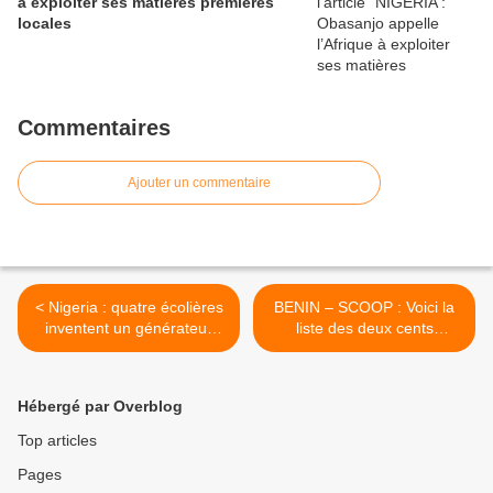
à exploiter ses matières premières
locales
Commentaires
Ajouter un commentaire
< Nigeria : quatre écolières
BENIN – SCOOP : Voici la
inventent un générateur
liste des deux cents
électrique à base d’urine
cybercriminels béninois
recensés par l’Internet US
fraud Complaint Center >
Hébergé par Overblog
Top articles
Pages