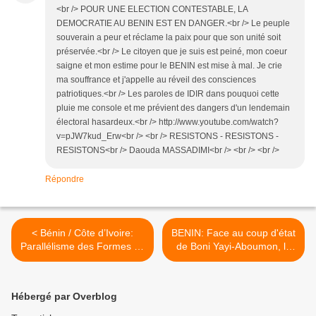
<br /> POUR UNE ELECTION CONTESTABLE, LA
DEMOCRATIE AU BENIN EST EN DANGER.<br /> Le peuple
souverain a peur et réclame la paix pour que son unité soit
préservée.<br /> Le citoyen que je suis est peiné, mon coeur
saigne et mon estime pour le BENIN est mise à mal. Je crie
ma souffrance et j'appelle au réveil des consciences
patriotiques.<br /> Les paroles de IDIR dans pouquoi cette
pluie me console et me prévient des dangers d'un lendemain
électoral hasardeux.<br /> http://www.youtube.com/watch?
v=pJW7kud_Erw<br /> <br /> RESISTONS - RESISTONS -
RESISTONS<br /> Daouda MASSADIMI<br /> <br /> <br />
Répondre
< Bénin / Côte d’Ivoire:
BENIN: Face au coup d'état
Parallélisme des Formes en
de Boni Yayi-Aboumon, le
matière électorale et
P.C.B. appelle à la
Guerre civile à l’horizon ?
révolution >
Hébergé par Overblog