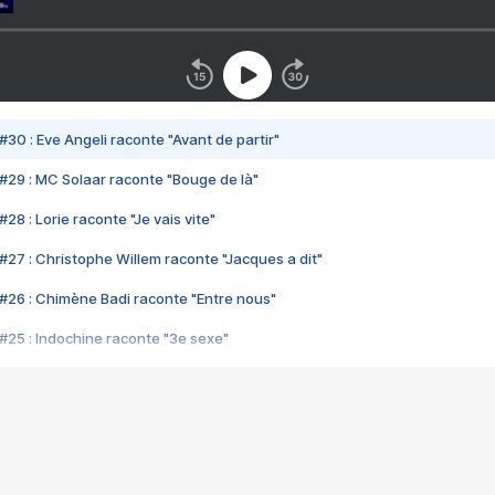
#30 : Eve Angeli raconte "Avant de partir"
#29 : MC Solaar raconte "Bouge de là"
28 : Lorie raconte "Je vais vite"
#27 : Christophe Willem raconte "Jacques a dit"
#26 : Chimène Badi raconte "Entre nous"
#25 : Indochine raconte "3e sexe"
#24 : Zaho raconte "C'est chelou"
#23 : Patrick Bruel raconte "Au café des délices"
#22 : Kyo raconte "Le chemin"