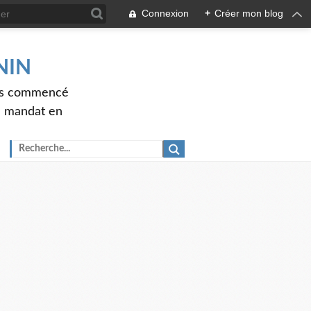
Connexion
+
Créer mon blog
ENIN
ons commencé
nd mandat en