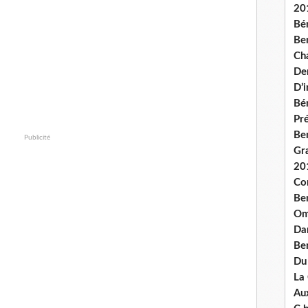
20
Bé
Ben
Ch
De
D’
Bé
Pré
Be
Publicité
Gr
20
Co
Be
Om
Dan
Be
Du
La
Aux