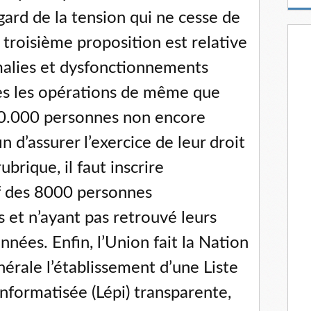
m
egard de la tension qui ne cesse de
a
i
 troisième proposition est relative
l
malies et dysfonctionnements
es les opérations de même que
00.000 personnes non encore
in d’assurer l’exercice de leur droit
brique, il faut inscrire
if des 8000 personnes
 et n’ayant pas retrouvé leurs
nées. Enfin, l’Union fait la Nation
érale l’établissement d’une Liste
nformatisée (Lépi) transparente,