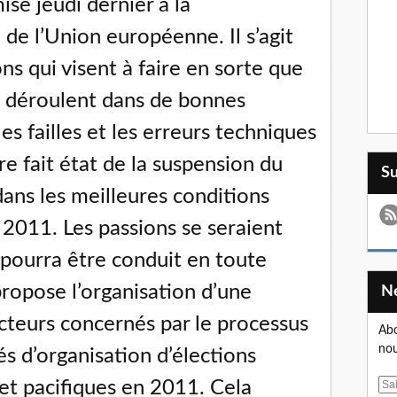
ise jeudi dernier à la
de l’Union européenne. Il s’agit
ns qui visent à faire en sorte que
e déroulent dans de bonnes
les failles et les erreurs techniques
e fait état de la suspension du
S
dans les meilleures conditions
 2011. Les passions se seraient
 pourra être conduit en toute
propose l’organisation d’une
acteurs concernés par le processus
Abo
nou
és d’organisation d’élections
et pacifiques en 2011. Cela
E