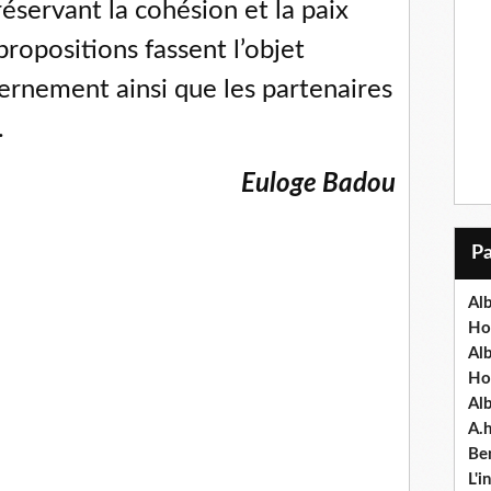
réservant la cohésion et la paix
 propositions fassent l’objet
ernement ainsi que les partenaires
.
Euloge Badou
Alb
Ho
Al
Ho
Al
A.
Ben
L'