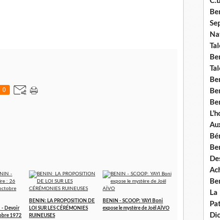
C.b
Ben
Se
Nat
Tal
Ben
Tal
Be
0
Ben
Ben
L’
Aux
Bé
Ben
Des
Ach
Ben
La
BENIN: LA PROPOSITION DE
BENIN - SCOOP: YAYI Boni
Pat
- Devoir
LOI SUR LES CÉRÉMONIES
expose le mystère de Joël AÏVO
Di
tobre 1972
RUINEUSES