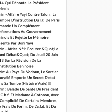
14 Qui Déboute Le Président
ninois
in –Affaire Yayi Contre Talon : La
ambre D’instruction Du Tgi De Paris
mande Un Complément
informations Au Gouvernement
ninois Et Rejette Le Mémoire
senté Par Boni Yayi
nin - Africa N°1: Ecoutez &Quot;Le
and Débat&Quot; Du Jeudi 20 Juin
13 Sur La Révision De La
nstitution Béninoise
nin: Au Pays Du Vodoun, Le Sorcier
oyèlé Emporte Un Secret D'etat
s Sa Tombe (Histoire Vraie) !!!
nin : Balade De Santé Du Président
 C.b.f. Et Madame À Cotonou, Avec
 Complicité De Certains Membres,
 Frais Du Forim, De L’a.f.d. Et Du