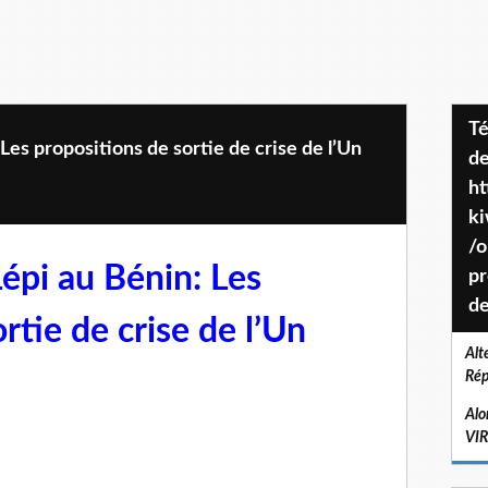
Téléchargez le projet de société
 Les propositions de sortie de crise de l’Un
de
ht
k
/o
Lépi au Bénin: Les
pr
de
rtie de crise de l’Un
Alt
Rép
Alo
VI