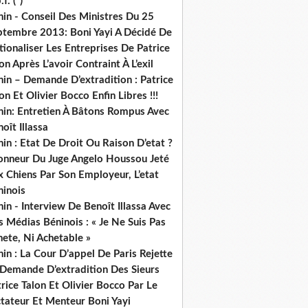
.f. (*)
in - Conseil Des Ministres Du 25
ptembre 2013: Boni Yayi A Décidé De
ionaliser Les Entreprises De Patrice
on Après L’avoir Contraint À L’exil
in – Demande D’extradition : Patrice
on Et Olivier Bocco Enfin Libres !!!
nin: Entretien À Bâtons Rompus Avec
oît Illassa
in : Etat De Droit Ou Raison D’etat ?
honneur Du Juge Angelo Houssou Jeté
 Chiens Par Son Employeur, L’etat
ninois
in - Interview De Benoît Illassa Avec
 Médias Béninois : « Je Ne Suis Pas
ete, Ni Achetable »
in : La Cour D’appel De Paris Rejette
 Demande D’extradition Des Sieurs
rice Talon Et Olivier Bocco Par Le
ctateur Et Menteur Boni Yayi