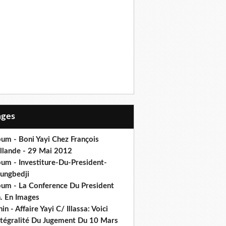
Pages
um - Boni Yayi Chez François
llande - 29 Mai 2012
bum - Investiture-Du-President-
ungbedji
bum - La Conference Du President
h. En Images
in - Affaire Yayi C/ Illassa: Voici
intégralité Du Jugement Du 10 Mars