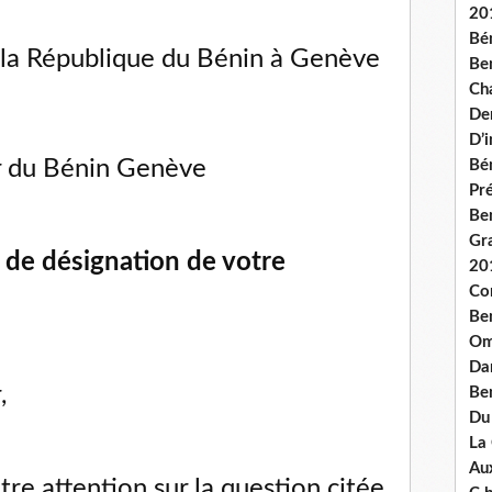
20
Bé
la République du Bénin à Genève
Ben
Ch
De
D’
r du Bénin Genève
Bé
Pré
Be
Gr
 de désignation de votre
20
Co
Be
Om
Dan
,
Be
Du
La
Aux
otre attention sur la question citée