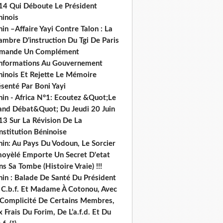
14 Qui Déboute Le Président
ninois
in –Affaire Yayi Contre Talon : La
ambre D’instruction Du Tgi De Paris
mande Un Complément
informations Au Gouvernement
ninois Et Rejette Le Mémoire
senté Par Boni Yayi
nin - Africa N°1: Ecoutez &Quot;Le
and Débat&Quot; Du Jeudi 20 Juin
13 Sur La Révision De La
nstitution Béninoise
nin: Au Pays Du Vodoun, Le Sorcier
oyèlé Emporte Un Secret D'etat
s Sa Tombe (Histoire Vraie) !!!
nin : Balade De Santé Du Président
 C.b.f. Et Madame À Cotonou, Avec
 Complicité De Certains Membres,
 Frais Du Forim, De L’a.f.d. Et Du