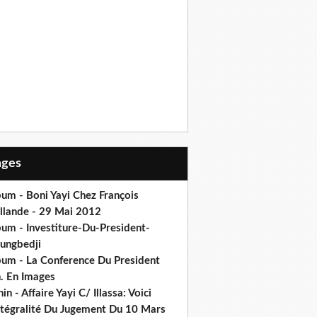
Pages
um - Boni Yayi Chez François
llande - 29 Mai 2012
bum - Investiture-Du-President-
ungbedji
bum - La Conference Du President
h. En Images
in - Affaire Yayi C/ Illassa: Voici
intégralité Du Jugement Du 10 Mars