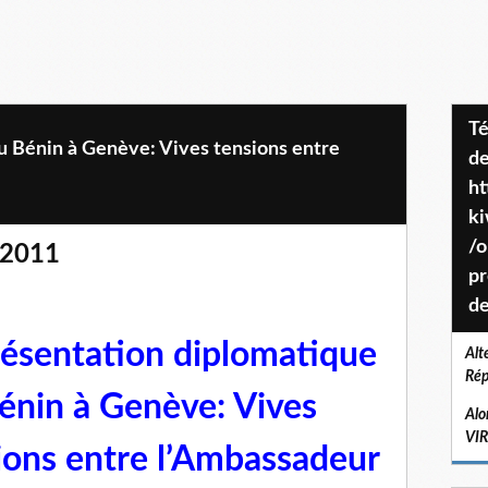
Téléchargez le projet de société
u Bénin à Genève: Vives tensions entre
de
ht
k
/o
 2011
pr
de
ésentation diplomatique
Alt
Rép
énin à Genève: Vives
Alo
VI
ions entre l’Ambassadeur