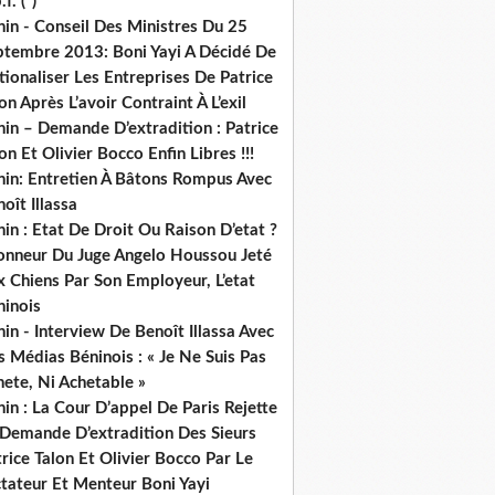
.f. (*)
in - Conseil Des Ministres Du 25
ptembre 2013: Boni Yayi A Décidé De
ionaliser Les Entreprises De Patrice
on Après L’avoir Contraint À L’exil
in – Demande D’extradition : Patrice
on Et Olivier Bocco Enfin Libres !!!
nin: Entretien À Bâtons Rompus Avec
oît Illassa
in : Etat De Droit Ou Raison D’etat ?
honneur Du Juge Angelo Houssou Jeté
 Chiens Par Son Employeur, L’etat
ninois
in - Interview De Benoît Illassa Avec
 Médias Béninois : « Je Ne Suis Pas
ete, Ni Achetable »
in : La Cour D’appel De Paris Rejette
 Demande D’extradition Des Sieurs
rice Talon Et Olivier Bocco Par Le
ctateur Et Menteur Boni Yayi