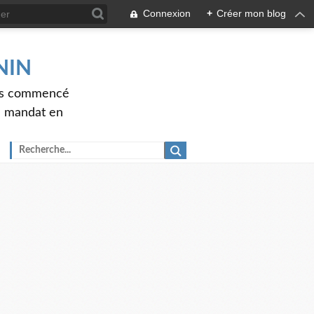
Connexion
+
Créer mon blog
ENIN
ons commencé
nd mandat en