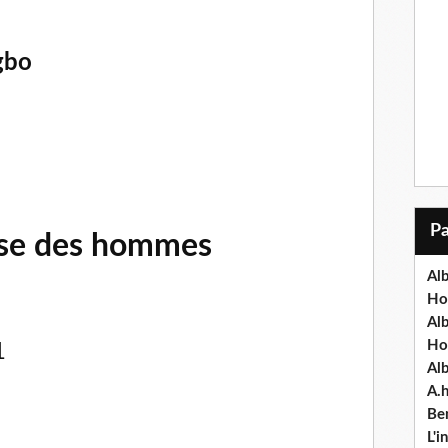
gbo
use des hommes
Alb
Ho
Al
Ho
1
Al
A.
Ben
L'