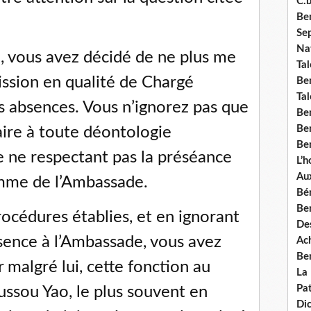
C.b
Ben
Se
Nat
, vous avez décidé de ne plus me
Tal
Mission en qualité de Chargé
Ben
Tal
os absences. Vous n’ignorez pas que
Be
Ben
aire à toute déontologie
Ben
e ne respectant pas la préséance
L’
Aux
amme de l’Ambassade.
Bé
Ben
procédures établies, et en ignorant
Des
ence à l’Ambassade, vous avez
Ach
Ben
r malgré lui, cette fonction au
La
Pat
ssou Yao, le plus souvent en
Di