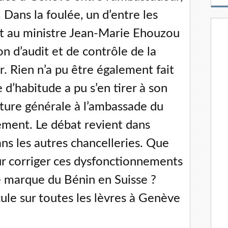
m
. Dans la foulée, un d’entre les
a
i
rit au ministre Jean-Marie Ehouzou
l
on d’audit et de contrôle de la
. Rien n’a pu être également fait
d’habitude a pu s’en tirer à son
iture générale à l’ambassade du
ment. Le débat revient dans
ans les autres chancelleries. Que
our corriger ces dysfonctionnements
de marque du Bénin en Suisse ?
cule sur toutes les lèvres à Genève