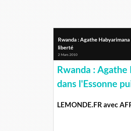
Rwanda : Agathe Habyarimana i
liberté
2 Mars 2010
Rwanda : Agathe 
dans l'Essonne pui
LEMONDE.FR avec AFP 