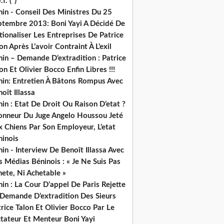
.f. (*)
in - Conseil Des Ministres Du 25
ptembre 2013: Boni Yayi A Décidé De
ionaliser Les Entreprises De Patrice
on Après L’avoir Contraint À L’exil
in – Demande D’extradition : Patrice
on Et Olivier Bocco Enfin Libres !!!
nin: Entretien À Bâtons Rompus Avec
oît Illassa
in : Etat De Droit Ou Raison D’etat ?
honneur Du Juge Angelo Houssou Jeté
 Chiens Par Son Employeur, L’etat
ninois
in - Interview De Benoît Illassa Avec
 Médias Béninois : « Je Ne Suis Pas
ete, Ni Achetable »
in : La Cour D’appel De Paris Rejette
 Demande D’extradition Des Sieurs
rice Talon Et Olivier Bocco Par Le
ctateur Et Menteur Boni Yayi