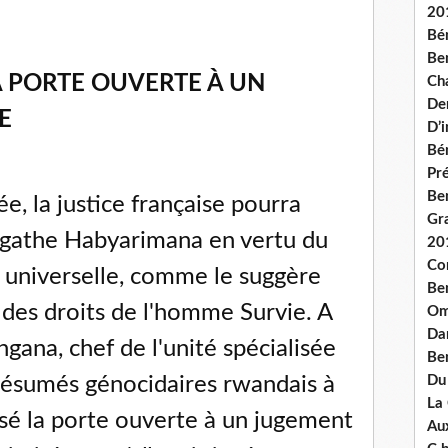
20
Bé
Ben
A PORTE OUVERTE À UN
Ch
De
E
D’
Bé
Pré
Be
ée, la justice française pourra
Gr
gathe Habyarimana en vertu du
20
Co
 universelle, comme le suggère
Be
 des droits de l'homme Survie. A
Om
Dan
gana, chef de l'unité spécialisée
Be
résumés génocidaires rwandais à
Du
La
aissé la porte ouverte à un jugement
Aux