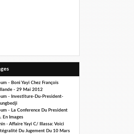
Pages
um - Boni Yayi Chez François
llande - 29 Mai 2012
bum - Investiture-Du-President-
ungbedji
bum - La Conference Du President
h. En Images
in - Affaire Yayi C/ Illassa: Voici
intégralité Du Jugement Du 10 Mars