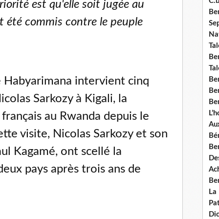
C.b
riorité est qu'elle soit jugée au
Ben
t été commis contre le peuple
Se
Nat
Tal
Ben
Tal
e Habyarimana intervient cinq
Be
Ben
icolas Sarkozy à Kigali, la
Ben
L’
 français au Rwanda depuis le
Aux
tte visite, Nicolas Sarkozy et son
Bé
Ben
l Kagamé, ont scellé la
Des
 deux pays après trois ans de
Ach
Ben
La
Pat
Di