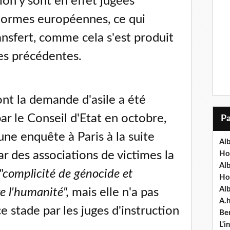
ion y sont en effet jugées
normes européennes, ce qui
ansfert, comme cela s'est produit
es précédentes.
t la demande d'asile a été
ar le Conseil d'Etat en octobre,
une enquête à Paris à la suite
Alb
r des associations de victimes la
Ho
Al
"complicité de génocide et
Ho
Al
e l'humanité",
mais elle n'a pas
A.
 stade par les juges d'instruction
Ben
L'