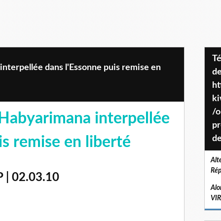
Téléchargez le projet de société
nterpellée dans l'Essonne puis remise en
de
ht
k
/o
Habyarimana interpellée
pr
s remise en liberté
de
Alt
Rép
| 02.03.10
Alo
VI