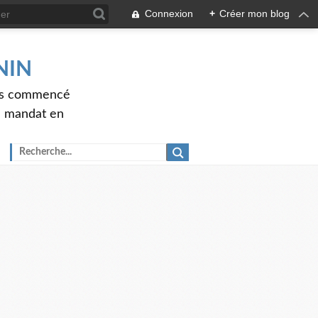
Connexion
+
Créer mon blog
ENIN
ons commencé
nd mandat en