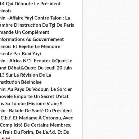
14 Qui Déboute Le Président
ninois
in –Affaire Yayi Contre Talon : La
ambre D’instruction Du Tgi De Paris
mande Un Complément
informations Au Gouvernement
ninois Et Rejette Le Mémoire
senté Par Boni Yayi
nin - Africa N°1: Ecoutez &Quot;Le
and Débat&Quot; Du Jeudi 20 Juin
13 Sur La Révision De La
nstitution Béninoise
nin: Au Pays Du Vodoun, Le Sorcier
oyèlé Emporte Un Secret D'etat
s Sa Tombe (Histoire Vraie) !!!
nin : Balade De Santé Du Président
 C.b.f. Et Madame À Cotonou, Avec
 Complicité De Certains Membres,
 Frais Du Forim, De L’a.f.d. Et Du