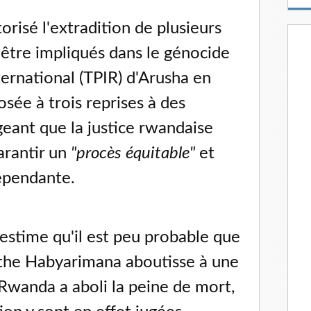
m
a
torisé l'extradition de plusieurs
i
l
être impliqués dans le génocide
nternational (TPIR) d'Arusha en
osée à trois reprises à des
ugeant que la justice rwandaise
arantir un
"procès équitable"
et
dépendante.
 estime qu'il est peu probable que
the Habyarimana aboutisse à une
 Rwanda a aboli la peine de mort,