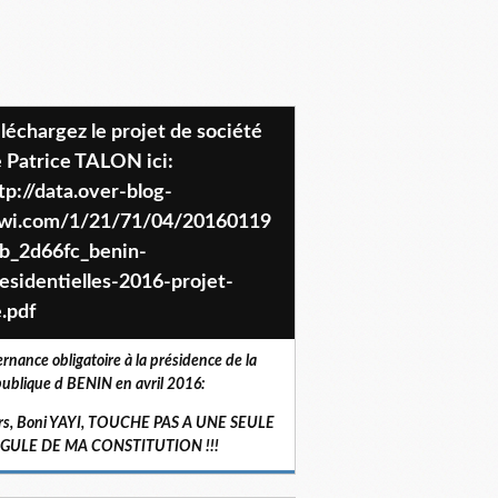
 Patrice TALON ici:
tp://data.over-blog-
iwi.com/1/21/71/04/20160119
b_2d66fc_benin-
esidentielles-2016-projet-
.pdf
ernance obligatoire à la présidence de la
ublique d BENIN en avril 2016:
rs, Boni YAYI, TOUCHE PAS A UNE SEULE
RGULE DE MA CONSTITUTION !!!