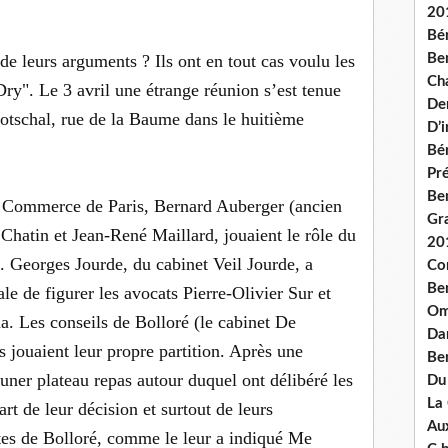
20
Bé
de leurs arguments ? Ils ont en tout cas voulu les
Ben
Ch
Dry". Le 3 avril une étrange réunion s’est tenue
De
otschal, rue de la Baume dans le huitième
D’
Bé
Pré
Be
e Commerce de Paris, Bernard Auberger (ancien
Gr
Chatin et Jean-René Maillard, jouaient le rôle du
20
 Georges Jourde, du cabinet Veil Jourde, a
Co
Be
ale de figurer les avocats Pierre-Olivier Sur et
Om
. Les conseils de Bolloré (le cabinet De
Dan
s jouaient leur propre partition. Après une
Be
uner plateau repas autour duquel ont délibéré les
Du
La
art de leur décision et surtout de leurs
Aux
stes de Bolloré, comme le leur a indiqué Me