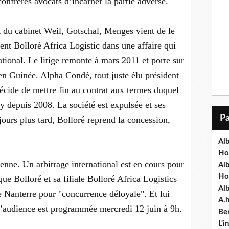
confrères avocats d’incarner la partie adverse.
 du cabinet Weil, Gotschal, Menges vient de le
ent Bolloré Africa Logistic dans une affaire qui
tional. Le litige remonte à mars 2011 et porte sur
en Guinée. Alpha Condé, tout juste élu président
décide de mettre fin au contrat aux termes duquel
y depuis 2008. La société est expulsée et ses
jours plus tard, Bolloré reprend la concession,
Alb
Ho
enne. Un arbitrage international est en cours pour
Al
Ho
aque Bolloré et sa filiale Bolloré Africa Logistics
Al
 Nanterre pour "concurrence déloyale". Et lui
A.
audience est programmée mercredi 12 juin à 9h.
Ben
L'