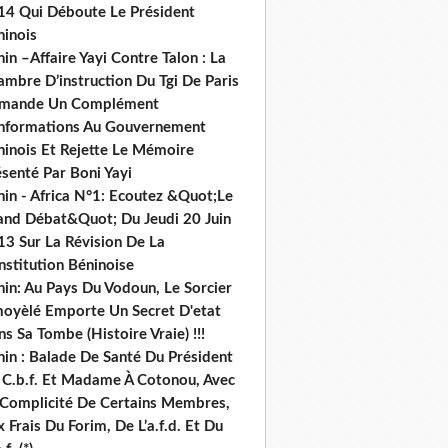
14 Qui Déboute Le Président
ninois
in –Affaire Yayi Contre Talon : La
ambre D’instruction Du Tgi De Paris
mande Un Complément
informations Au Gouvernement
ninois Et Rejette Le Mémoire
senté Par Boni Yayi
nin - Africa N°1: Ecoutez &Quot;Le
and Débat&Quot; Du Jeudi 20 Juin
13 Sur La Révision De La
nstitution Béninoise
nin: Au Pays Du Vodoun, Le Sorcier
oyèlé Emporte Un Secret D'etat
s Sa Tombe (Histoire Vraie) !!!
nin : Balade De Santé Du Président
 C.b.f. Et Madame À Cotonou, Avec
 Complicité De Certains Membres,
 Frais Du Forim, De L’a.f.d. Et Du