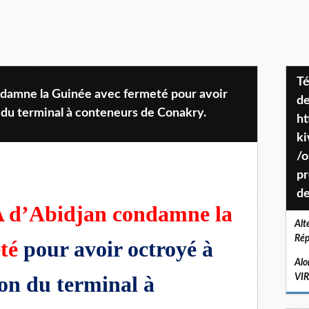
Téléchargez le projet de société
damne la Guinée avec fermeté pour avoir
de
n du terminal à conteneurs de Conakry.
ht
k
/o
pr
de
d’Abidjan condamne la
Alt
Rép
eté
pour avoir octroyé à
Alo
ion du terminal à
VI