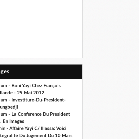
Pages
um - Boni Yayi Chez François
llande - 29 Mai 2012
bum - Investiture-Du-President-
ungbedji
bum - La Conference Du President
h. En Images
in - Affaire Yayi C/ Illassa: Voici
intégralité Du Jugement Du 10 Mars