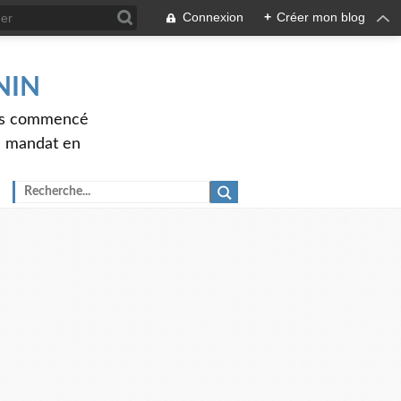
Connexion
+
Créer mon blog
ENIN
ons commencé
nd mandat en