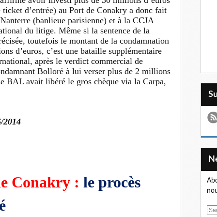
affirme avoir investi plus de 30 millions d’euros
 ticket d’entrée) au Port de Conakry a donc fait
Nanterre (banlieue parisienne) et à la CCJA
tional du litige. Même si la sentence de la
précisée, toutefois le montant de la condamnation
ions d’euros, c’est une bataille supplémentaire
national, après le verdict commercial de
ndamnant Bolloré à lui verser plus de 2 millions
se BAL avait libéré le gros chèque via la Carpa,
S
6/2014
e Conakry :
le procès
Abo
nou
é
E