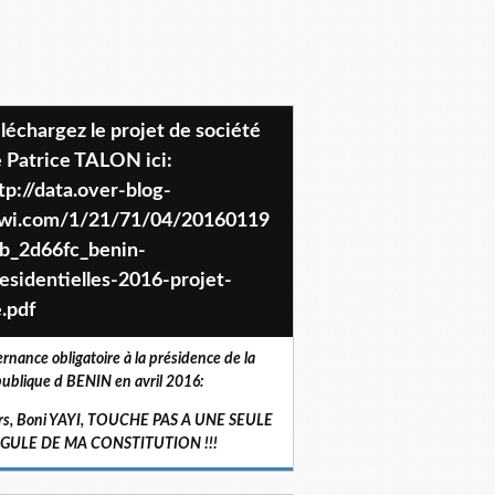
 Patrice TALON ici:
tp://data.over-blog-
iwi.com/1/21/71/04/20160119
b_2d66fc_benin-
esidentielles-2016-projet-
.pdf
ernance obligatoire à la présidence de la
ublique d BENIN en avril 2016:
rs, Boni YAYI, TOUCHE PAS A UNE SEULE
RGULE DE MA CONSTITUTION !!!