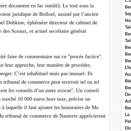
C.b
tre document en fac similé). Le tout sous la
Ben
cteur juridique de Bolloré, assisté par l’ancien
Se
Nat
el Dobkine, éphémère directeur de cabinet de
Tal
e des Sceaux, et actuel secrétaire général
Ben
Tal
Be
Ben
té faire de commentaire sur ce "procès factice".
Ben
ur leur approche, leur manière de procéder,
L’
rger. C’est inhabituel mais pas inusuel. Ils
Aux
n tribunal de commerce peut recevoir tel ou tel
Bé
Ben
ent les conseils d’un autre avocat". Un conseil
Des
 touché 10 000 euros hors taxe, précise un
Ach
 laquelle il faut ajouter les honoraires de Me
Ben
La
du tribunal de commerce de Nanterre apprécieront
Pat
Di