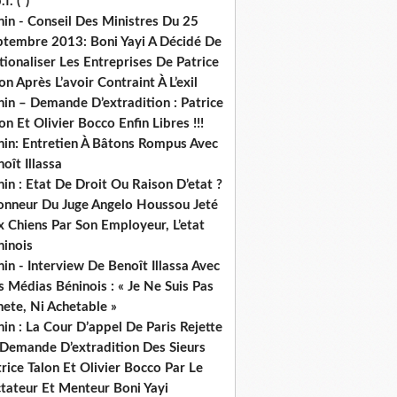
.f. (*)
in - Conseil Des Ministres Du 25
ptembre 2013: Boni Yayi A Décidé De
ionaliser Les Entreprises De Patrice
on Après L’avoir Contraint À L’exil
in – Demande D’extradition : Patrice
on Et Olivier Bocco Enfin Libres !!!
nin: Entretien À Bâtons Rompus Avec
oît Illassa
in : Etat De Droit Ou Raison D’etat ?
honneur Du Juge Angelo Houssou Jeté
 Chiens Par Son Employeur, L’etat
ninois
in - Interview De Benoît Illassa Avec
 Médias Béninois : « Je Ne Suis Pas
ete, Ni Achetable »
in : La Cour D’appel De Paris Rejette
 Demande D’extradition Des Sieurs
rice Talon Et Olivier Bocco Par Le
ctateur Et Menteur Boni Yayi