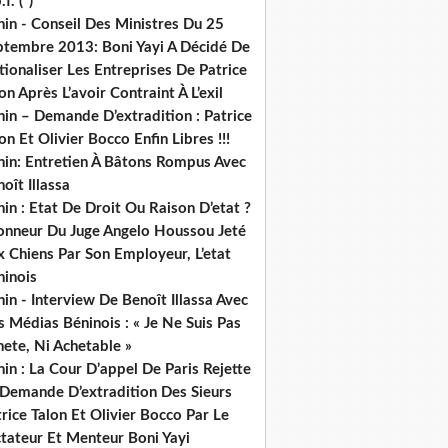
.f. (*)
in - Conseil Des Ministres Du 25
ptembre 2013: Boni Yayi A Décidé De
ionaliser Les Entreprises De Patrice
on Après L’avoir Contraint À L’exil
in – Demande D’extradition : Patrice
on Et Olivier Bocco Enfin Libres !!!
nin: Entretien À Bâtons Rompus Avec
oît Illassa
in : Etat De Droit Ou Raison D’etat ?
honneur Du Juge Angelo Houssou Jeté
 Chiens Par Son Employeur, L’etat
ninois
in - Interview De Benoît Illassa Avec
 Médias Béninois : « Je Ne Suis Pas
ete, Ni Achetable »
in : La Cour D’appel De Paris Rejette
 Demande D’extradition Des Sieurs
rice Talon Et Olivier Bocco Par Le
ctateur Et Menteur Boni Yayi