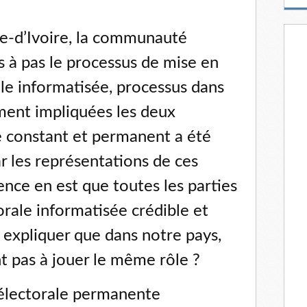
m
a
i
e-d’Ivoire, la communauté
l
as à pas le processus de mise en
rale informatisée, processus dans
ement impliquées les deux
ue constant et permanent a été
r les représentations de ces
ence en est que toutes les parties
torale informatisée crédible et
expliquer que dans notre pays,
nt pas à jouer le même rôle ?
e électorale permanente