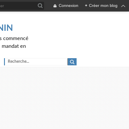
Connexion
+
Créer mon blog
ENIN
ons commencé
nd mandat en