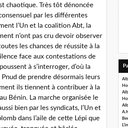
st chaotique. Très tôt dénoncée
consensuel par les différentes
ent l’Un et la coalition Abt, la
ment n’ont pas cru devoir observer
toutes les chances de réussite à la
 silence face aux contestations de
poussent à s’interroger, d’où la
le Pnud de prendre désormais leurs
Alb
Ho
ement ils tiennent à contribuer à la
Al
 au Bénin. La marche organisée le
Ho
Al
ssi bien par les syndicats, l’Un et
A.
plomb dans l’aile de cette Lépi que
Ben
L'