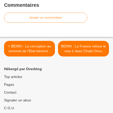
Commentaires
Ajouter un commentaire
< BENIN - La corruption au
BENIN : La France refuse le
sommet de l'Etat béninois:
visa à Jean Chabi Orou,
"Tu me tiens, je te tiens"
nouvel ambassadeur du
Bénin à l’UNESCO >
Hébergé par Overblog
Top articles
Pages
Contact
Signaler un abus
C.G.U.