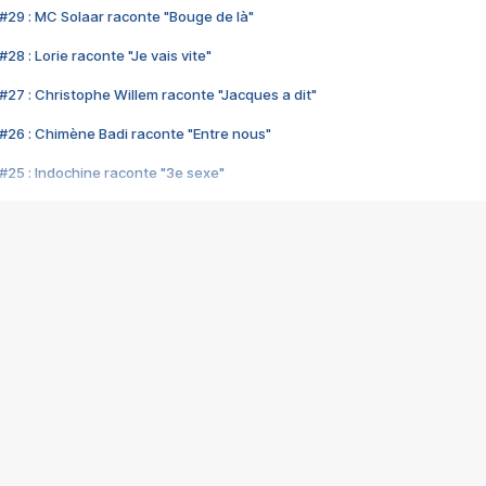
#29 : MC Solaar raconte "Bouge de là"
28 : Lorie raconte "Je vais vite"
#27 : Christophe Willem raconte "Jacques a dit"
#26 : Chimène Badi raconte "Entre nous"
#25 : Indochine raconte "3e sexe"
#24 : Zaho raconte "C'est chelou"
#23 : Patrick Bruel raconte "Au café des délices"
#22 : Kyo raconte "Le chemin"
#21 : Nolwenn Leroy raconte "Cassé"
#20 : Patrick Hernandez raconte "Born to be alive"
#19 : Lorie raconte "Près de moi"
#18 : Michael Jones raconte "A nos actes manqués" (avec Jean-Jacque
#17 : Khaled raconte "Aïcha"