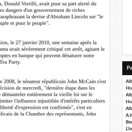
 Donald Verrilli, avait pour sa part alerté du
 les dangers d'un gouvernement de riches
paraphrasant la devise d'Abraham Lincoln sur "le
ple et pour le peuple".
nion, le 27 janvier 2010, une semaine après la
ma avait sévèrement critiqué cet arrêt, agitant le
omptes en banque qui peuvent dénaturer notre
 Tea Party.
de 2008, le sénateur républicain John McCain s'est
Alb
écision de mercredi, "dernière étape dans les
Ho
 démanteler entièrement la vieille loi sur le
Al
miter l'influence injustifiée d'intérêts particuliers
Ho
liberté d'expression est confirmée", s'est en
Al
ublicain de la Chambre des représentants, John
A.
Ben
L'