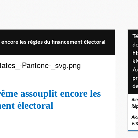
Téléchargez le projet de société
 encore les règles du financement électoral
de
ht
k
/o
pr
de
ême assouplit encore les
Alt
ent électoral
Rép
Alo
VI