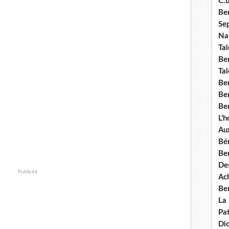
C.b
Ben
Se
Nat
Tal
Ben
Tal
Be
Ben
Ben
L’
Aux
Bé
Ben
Des
Publicité
Ach
Ben
La
Pat
Di