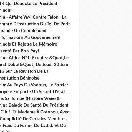
14 Qui Déboute Le Président
ninois
in –Affaire Yayi Contre Talon : La
ambre D’instruction Du Tgi De Paris
mande Un Complément
informations Au Gouvernement
ninois Et Rejette Le Mémoire
senté Par Boni Yayi
nin - Africa N°1: Ecoutez &Quot;Le
and Débat&Quot; Du Jeudi 20 Juin
13 Sur La Révision De La
nstitution Béninoise
nin: Au Pays Du Vodoun, Le Sorcier
oyèlé Emporte Un Secret D'etat
s Sa Tombe (Histoire Vraie) !!!
nin : Balade De Santé Du Président
 C.b.f. Et Madame À Cotonou, Avec
 Complicité De Certains Membres,
 Frais Du Forim, De L’a.f.d. Et Du