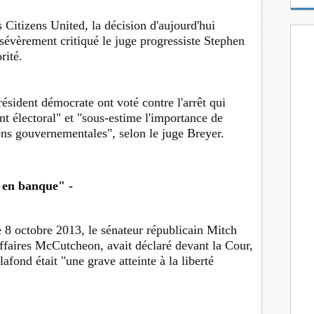
m
a
 Citizens United, la décision d'aujourd'hui
i
 sévèrement critiqué le juge progressiste Stephen
l
rité.
sident démocrate ont voté contre l'arrêt qui
nt électoral" et "sous-estime l'importance de
tions gouvernementales", selon le juge Breyer.
s en banque" -
e 8 octobre 2013, le sénateur républicain Mitch
faires McCutcheon, avait déclaré devant la Cour,
afond était "une grave atteinte à la liberté