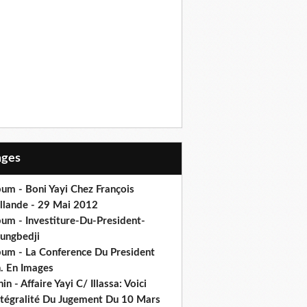
Pages
um - Boni Yayi Chez François
llande - 29 Mai 2012
bum - Investiture-Du-President-
ungbedji
bum - La Conference Du President
h. En Images
in - Affaire Yayi C/ Illassa: Voici
intégralité Du Jugement Du 10 Mars