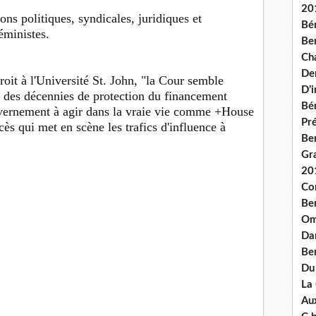
20
ons politiques, syndicales, juridiques et
Bé
éministes.
Ben
Ch
De
oit à l'Université St. John, "la Cour semble
D’
r des décennies de protection du financement
Bé
uvernement à agir dans la vraie vie comme +House
Pré
cès qui met en scène les trafics d'influence à
Be
Gr
20
Co
Be
Om
Dan
Be
Du
La
Aux