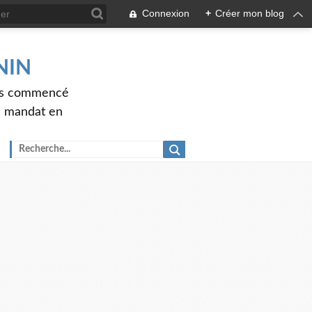
Connexion
+
Créer mon blog
ENIN
ons commencé
nd mandat en