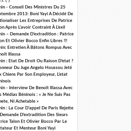
.f. (*)
in - Conseil Des Ministres Du 25
ptembre 2013: Boni Yayi A Décidé De
ionaliser Les Entreprises De Patrice
on Après L’avoir Contraint À L’exil
in – Demande D’extradition : Patrice
on Et Olivier Bocco Enfin Libres !!!
nin: Entretien À Bâtons Rompus Avec
oît Illassa
in : Etat De Droit Ou Raison D’etat ?
honneur Du Juge Angelo Houssou Jeté
 Chiens Par Son Employeur, L’etat
ninois
in - Interview De Benoît Illassa Avec
 Médias Béninois : « Je Ne Suis Pas
ete, Ni Achetable »
in : La Cour D’appel De Paris Rejette
 Demande D’extradition Des Sieurs
rice Talon Et Olivier Bocco Par Le
ctateur Et Menteur Boni Yayi