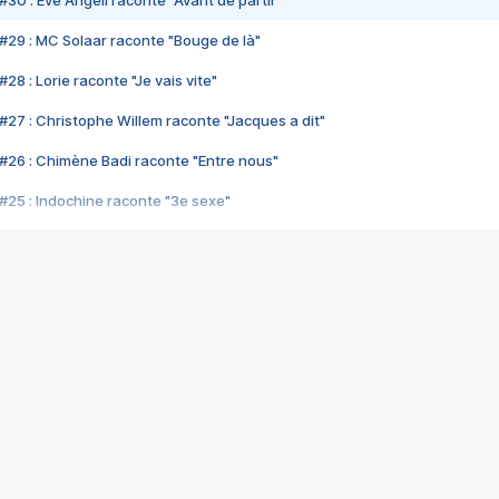
#30 : Eve Angeli raconte "Avant de partir"
#29 : MC Solaar raconte "Bouge de là"
28 : Lorie raconte "Je vais vite"
#27 : Christophe Willem raconte "Jacques a dit"
#26 : Chimène Badi raconte "Entre nous"
#25 : Indochine raconte "3e sexe"
#24 : Zaho raconte "C'est chelou"
#23 : Patrick Bruel raconte "Au café des délices"
#22 : Kyo raconte "Le chemin"
#21 : Nolwenn Leroy raconte "Cassé"
#20 : Patrick Hernandez raconte "Born to be alive"
#19 : Lorie raconte "Près de moi"
#18 : Michael Jones raconte "A nos actes manqués" (avec Jean-Jacque