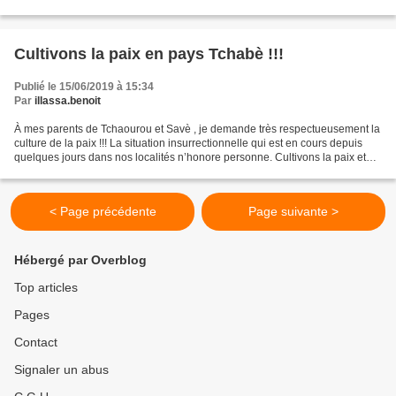
des lumières !!! Tous ces...
Cultivons la paix en pays Tchabè !!!
Publié le 15/06/2019 à 15:34
Par
illassa.benoit
À mes parents de Tchaourou et Savè , je demande très respectueusement la
culture de la paix !!! La situation insurrectionnelle qui est en cours depuis
quelques jours dans nos localités n’honore personne. Cultivons la paix et
préférons le dialogue en toute...
< Page précédente
Page suivante >
Hébergé par Overblog
Top articles
Pages
Contact
Signaler un abus