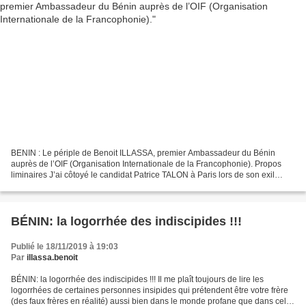
BENIN : Le périple de Benoit ILLASSA, premier Ambassadeur du Bénin
auprès de l’OIF (Organisation Internationale de la Francophonie). Propos
liminaires J’ai côtoyé le candidat Patrice TALON à Paris lors de son exil
parisien et j’ai assisté à toutes les...
BÉNIN: la logorrhée des indiscipides !!!
Publié le 18/11/2019 à 19:03
Par
illassa.benoit
BÉNIN: la logorrhée des indiscipides !!! Il me plaît toujours de lire les
logorrhées de certaines personnes insipides qui prétendent être votre frère
(des faux frères en réalité) aussi bien dans le monde profane que dans celui