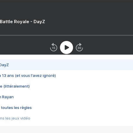
 Battle Royale - DayZ
 DayZ
 a 13 ans (et vous l'avez ignoré)
e (littéralement)
im Rayan
 toutes les règles
s les jeux vidéo
us choquant de Rockstar ? - Le scandale BULLY