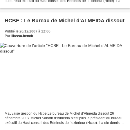
du bureau exécutif du Haut conseil des Béninois de l’extérieur (Hcbe). Il a
été démis de ses fonctions...
HCBE : Le Bureau de Michel d'ALMEIDA dissout
Publié le 26/12/2007 à 12:06
Par
illassa.benoit
Mauvaise gestion du Hcbe:Le bureau de Michel d’Almeida dissout 26
décembre 2007 Michel Sabath d’Almeida n’est plus le président du bureau
exécutif du Haut conseil des Béninois de l’extérieur (Hcbe). Il a été démis de
ses fonctions à l’occasion d’une assemblée...