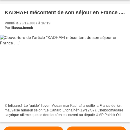
KADHAFI mécontent de son séjour en France ....
Publié le 23/12/2007 à 16:19
Par
illassa.benoit
© lefigaro.fr Le "guide" libyen Mouammar Kadhafi a quitté la France de fort
mauvaise humeur selon "Le Canard Enchaîné" (19/12/07). L'hebdomadaire
satyrique affirme que ce dernier s'en est ouvert au député UMP Patrick Ollier
: "Quand on décide de recevoir...