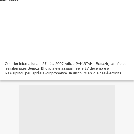
Courrier international - 27 déc. 2007 Article PAKISTAN - Benazir, l'armée et
les islamistes Benazir Bhutto a été assassinée le 27 décembre à
Rawalpindi, peu après avoir prononcé un discours en vue des élections
législatives de janvier 2008. L'ancien Premier...