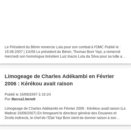
Le Président du Bénin remercie Lula pour son combat à l'OMC Publié le :
16.08.2007 | 11h56 Le président du Bénin, Thomas Boni Yayi, a remercié
mercredi son homologue brésilien Luiz Inacio Lula da Silva pour sa lutte au
sein de l'OMC contre les subventions...
Limogeage de Charles Adékambi en Février
2006 : Kérékou avait raison
Publié le 16/08/2007 à 16:24
Par
illassa2.benoit
Limogeage de Charles Adékambi en Février 2006 : Kérékou avait raison (Le
Matinal 16/08/2007) En limogeant le directeur général des Douanes et
Droits indirects, le chef de l’Etat Yayi Boni vient de donner raison à son
prédécesseur Mathieu Kérékou, qui...