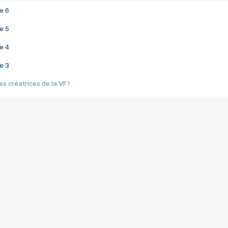
e 6
e 5
e 4
e 3
s créatrices de la VF !
e 2
e 1
e Mektoub My Love arrive enfin ! Rencontre avec Shaïn Boumedine et Sal
i : après Toni en famille
elle réalise le bouleversant Dites lui que je l'aime
ais ! Rencontre autour de Vie privée de Rebecca Zlotowski
 de Marguerite, Grave... Rencontre avec Ella Rumpf