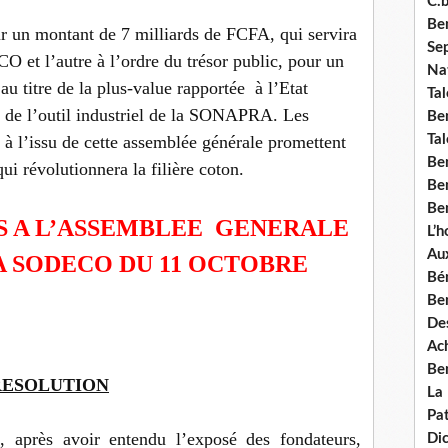
C.b
Ben
 un montant de 7 milliards de FCFA, qui servira
Se
 et l’autre à l’ordre du trésor public, pour un
Nat
 titre de la plus-value rapportée à l’Etat
Tal
n de l’outil industriel de la SONAPRA. Les
Ben
à l’issu de cette assemblée générale promettent
Tal
Be
i révolutionnera la filière coton.
Ben
Ben
S A L’ASSEMBLEE GENERALE
L’
Aux
A SODECO DU 11 OCTOBRE
Bé
Ben
Des
Ach
Ben
RESOLUTION
La
Pat
e, après avoir entendu l’exposé des fondateurs,
Di