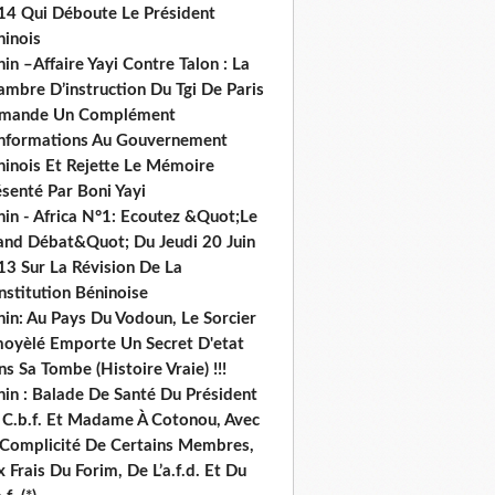
14 Qui Déboute Le Président
ninois
in –Affaire Yayi Contre Talon : La
ambre D’instruction Du Tgi De Paris
mande Un Complément
informations Au Gouvernement
ninois Et Rejette Le Mémoire
senté Par Boni Yayi
nin - Africa N°1: Ecoutez &Quot;Le
and Débat&Quot; Du Jeudi 20 Juin
13 Sur La Révision De La
nstitution Béninoise
nin: Au Pays Du Vodoun, Le Sorcier
oyèlé Emporte Un Secret D'etat
s Sa Tombe (Histoire Vraie) !!!
nin : Balade De Santé Du Président
 C.b.f. Et Madame À Cotonou, Avec
 Complicité De Certains Membres,
 Frais Du Forim, De L’a.f.d. Et Du