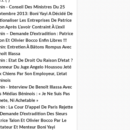
.f. (*)
in - Conseil Des Ministres Du 25
ptembre 2013: Boni Yayi A Décidé De
ionaliser Les Entreprises De Patrice
on Après L’avoir Contraint À L’exil
in – Demande D’extradition : Patrice
on Et Olivier Bocco Enfin Libres !!!
nin: Entretien À Bâtons Rompus Avec
oît Illassa
in : Etat De Droit Ou Raison D’etat ?
honneur Du Juge Angelo Houssou Jeté
 Chiens Par Son Employeur, L’etat
ninois
in - Interview De Benoît Illassa Avec
 Médias Béninois : « Je Ne Suis Pas
ete, Ni Achetable »
in : La Cour D’appel De Paris Rejette
 Demande D’extradition Des Sieurs
rice Talon Et Olivier Bocco Par Le
ctateur Et Menteur Boni Yayi