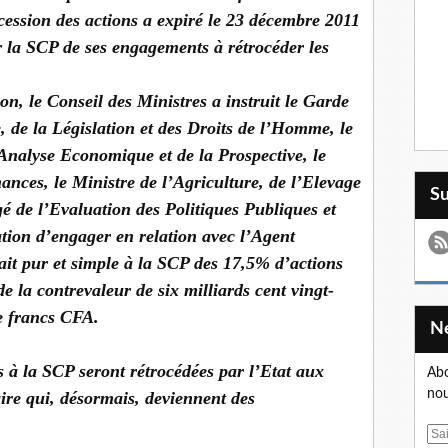
cession des actions a expiré le 23 décembre 2011
r la SCP de ses engagements à rétrocéder les
, le Conseil des Ministres a instruit le Garde
, de la Législation et des Droits de l’Homme, le
Analyse Economique et de la Prospective, le
ances, le Ministre de l’Agriculture, de l’Elevage
S
gé de l’Evaluation des Politiques Publiques et
ion d’engager en relation avec l’Agent
rait pur et simple à la SCP des 17,5% d’actions
la contrevaleur de six milliards cent vingt-
de francs CFA.
s à la SCP seront rétrocédées par l’Etat aux
Abo
nou
aire qui, désormais, deviennent des
.
E