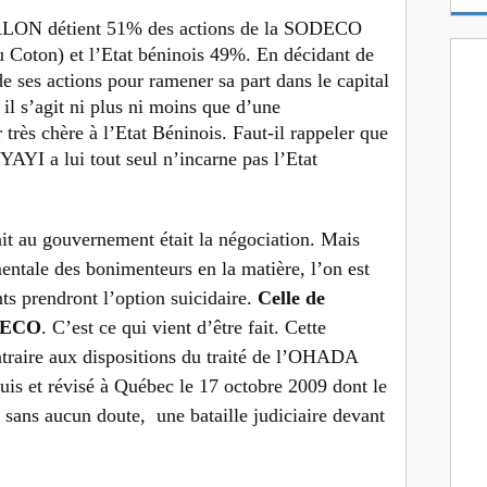
m
 TALON détient 51% des actions de la SODECO
a
 Coton) et l’Etat béninois 49%. En décidant de
i
l
 ses actions pour ramener sa part dans le capital
il s’agit ni plus ni moins que d’une
 très chère à l’Etat Béninois. Faut-il rappeler que
AYI a lui tout seul n’incarne pas l’Etat
rait au gouvernement était la négociation. Mais
ntale des bonimenteurs en la matière, l’on est
ts prendront l’option suicidaire.
Celle de
ODECO
. C’est ce qui vient d’être fait. Cette
traire aux dispositions du traité de l’OHADA
uis et révisé à Québec le 17 octobre 2009 dont le
a, sans aucun doute, une bataille judiciaire devant