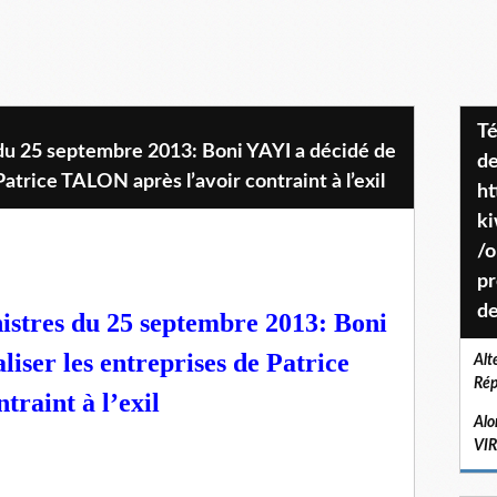
Téléchargez le projet de société
du 25 septembre 2013: Boni YAYI a décidé de
de
Patrice TALON après l’avoir contraint à l’exil
ht
k
/o
pr
de
istres du 25 septembre 2013:
Boni
liser les entreprises de Patrice
Alt
Rép
raint à l’exil
Alo
VI