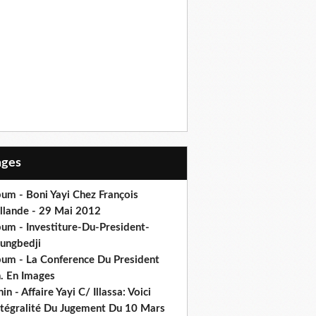
Pages
um - Boni Yayi Chez François
llande - 29 Mai 2012
bum - Investiture-Du-President-
ungbedji
bum - La Conference Du President
h. En Images
in - Affaire Yayi C/ Illassa: Voici
intégralité Du Jugement Du 10 Mars