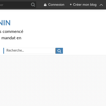
Connexion
+
Créer mon blog
ENIN
ons commencé
nd mandat en