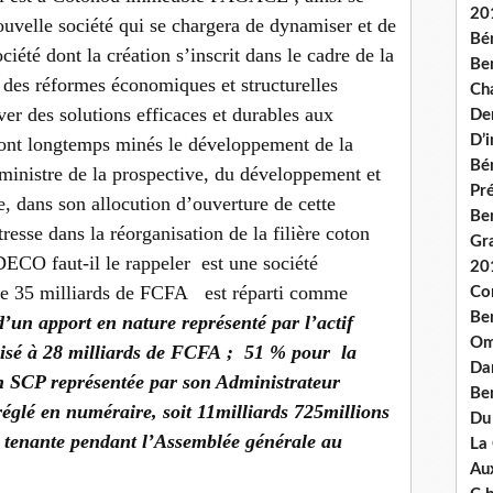
20
ouvelle société qui se chargera de dynamiser et de
Bé
iété dont la création s’inscrit dans le cadre de la
Ben
des réformes économiques et structurelles
Ch
er des solutions efficaces et durables aux
De
D’
ont longtemps minés le développement de la
Bé
 ministre de la prospective, du développement et
Pré
e, dans son allocution d’ouverture de cette
Be
esse dans la réorganisation de la filière coton
Gr
DECO faut-il le rappeler est une société
20
 de 35 milliards de FCFA est réparti comme
Co
Be
d’un apport en nature représenté par l’actif
Om
isé à 28 milliards de FCFA ; 51 % pour la
Dan
n SCP représentée par son Administrateur
Be
églé en numéraire, soit 11milliards 725millions
Du
 tenante pendant l’Assemblée générale au
La
Aux