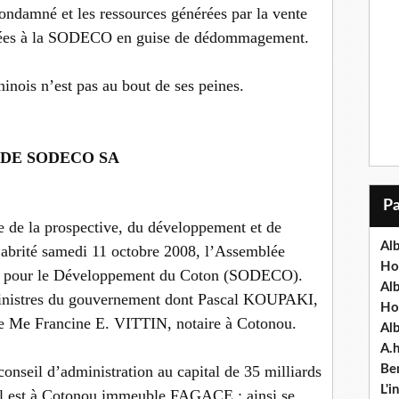
ondamné et les ressources générées par la vente
ersées à la SODECO en guise de dédommagement.
inois n’est pas au bout de ses peines.
 DE SODECO SA
e de la prospective, du développement et de
Alb
a abrité samedi 11 octobre 2008, l’Assemblée
Ho
été pour le Développement du Coton (SODECO).
Al
 ministres du gouvernement dont Pascal KOUPAKI,
Ho
 de Me Francine E. VITTIN, notaire à Cotonou.
Al
A.
seil d’administration au capital de 35 milliards
Ben
L'
al est à Cotonou immeuble FAGACE ; ainsi se