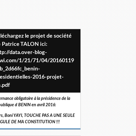
 Patrice TALON ici:
tp://data.over-blog-
iwi.com/1/21/71/04/20160119
b_2d66fc_benin-
esidentielles-2016-projet-
.pdf
ernance obligatoire à la présidence de la
ublique d BENIN en avril 2016:
rs, Boni YAYI, TOUCHE PAS A UNE SEULE
RGULE DE MA CONSTITUTION !!!