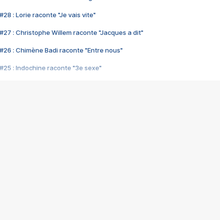
28 : Lorie raconte "Je vais vite"
#27 : Christophe Willem raconte "Jacques a dit"
#26 : Chimène Badi raconte "Entre nous"
#25 : Indochine raconte "3e sexe"
#24 : Zaho raconte "C'est chelou"
#23 : Patrick Bruel raconte "Au café des délices"
#22 : Kyo raconte "Le chemin"
#21 : Nolwenn Leroy raconte "Cassé"
#20 : Patrick Hernandez raconte "Born to be alive"
#19 : Lorie raconte "Près de moi"
#18 : Michael Jones raconte "A nos actes manqués" (avec Jean-Jacque
#17 : Khaled raconte "Aïcha"