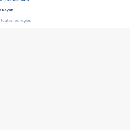
im Rayan
 toutes les règles
s les jeux vidéo
us choquant de Rockstar ? - Le scandale BULLY
e plus moche de Steam
du RÊVE tourne au CAUCHEMAR
pendant 8 heures
it… à tort
umiliés par un jeu vidéo
ire - Final Fantasy 8
ti un empire - Age of Empires
story DOFUS