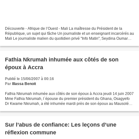
Découverte - Afrique de l’Ouest - Mali La maîtresse du Président de la
République, un sujet qui fâche Un journaliste et un enseignant incarcérés au
Mali Le journaliste malien du quotidien privé "Info Matin", Seydina Oumar
Diarra, a été placé jeudi sous...
Fathia Nkrumah inhumée aux côtés de son
époux à Accra
Publié le 15/06/2007 à 00:16
Par
Illassa Benoit
Fathia Nkrumah inhumée aux côtés de son époux à Accra jeudi 14 juin 2007
Mme Fathia Nkrumah, l`épouse du premier président du Ghana, Osagyefo
Dr Kwame Nkrumah, a été inhumée mardi près de son époux au Mausolée
Nkrumah à Accra. Le président John Agyekum...
Sur l’abus de confiance: Les leçons d’une
réflexion commune