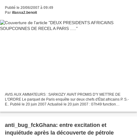
Publié le 20/06/2007 à 09:49
Par
illassa2.benoit
AVIS AUX AMMATEURS : SARKOZY AVAIT PROMIS D'Y METTRE DE
L'ORDRE Le parquet de Paris enquête sur deux chefs d'État africains P. S.-
E.. Publié le 20 juin 2007 Actualisé le 20 juin 2007 : 07h49 function
hidepopup(){ document.getElementById('grandeimage').style.display...
anti_bug_fckGhana: entre excitation et
inquiétude après la découverte de pétrole