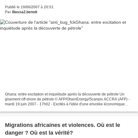
Publié le 19/06/2007 à 20:51
Par
illassa2.benoit
Ghana: entre excitation et inquiétude après la découverte de pétrole Un
gisement off-shore de pétrole © AFP/OlsenEnergy/Scanpix ACCRA (AFP) -
mardi 19 juin 2007 - 17h02 - Excités à l'idée d'une envolée économique
mais aussi inquiets pour la stabilité...
Migrations africaines et violences. Où est le
danger ? Où est la vérité?