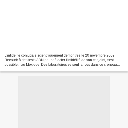
L'infidélité conjugale scientifiquement démontrée le 20 novembre 2009
Recourir à des tests ADN pour détecter l'infidélité de son conjoint, c'est
possible... au Mexique. Des laboratoires se sont lancés dans ce créneau
porteur. L'exemple sera-t-il suivi...