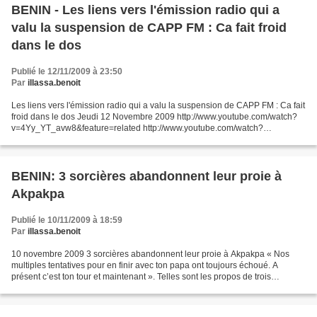
BENIN - Les liens vers l'émission radio qui a
valu la suspension de CAPP FM : Ca fait froid
dans le dos
Publié le 12/11/2009 à 23:50
Par
illassa.benoit
Les liens vers l'émission radio qui a valu la suspension de CAPP FM : Ca fait
froid dans le dos Jeudi 12 Novembre 2009 http://www.youtube.com/watch?
v=4Yy_YT_avw8&feature=related http://www.youtube.com/watch?
v=pHclPVF5r1I&feature=related http://www.youtube.com/watch?
v=eLMhMhW8tyE&feature=related...
BENIN: 3 sorcières abandonnent leur proie à
Akpakpa
Publié le 10/11/2009 à 18:59
Par
illassa.benoit
10 novembre 2009 3 sorcières abandonnent leur proie à Akpakpa « Nos
multiples tentatives pour en finir avec ton papa ont toujours échoué. A
présent c’est ton tour et maintenant ». Telles sont les propos de trois
mangeuses d’âme qu’a rapportés très tôt...