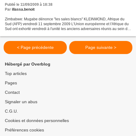
Publié le 11/09/2009 à 18:38
Par
illassa.benoit
Zimbabwe: Mugabe dénonce "les sales blancs" KLEINMOND, Afrique du
Sud (AFP) vendredi 11 septembre 2009 L'Union européenne et l'Afrique du
Sud ont exhorté vendredi à l'unité les anciens adversaires réunis au sein du
gouvernement au Zimbabwe, où Robert...
< Page précédente
Page suivante >
Hébergé par Overblog
Top articles
Pages
Contact
Signaler un abus
C.G.U.
Cookies et données personnelles
Préférences cookies