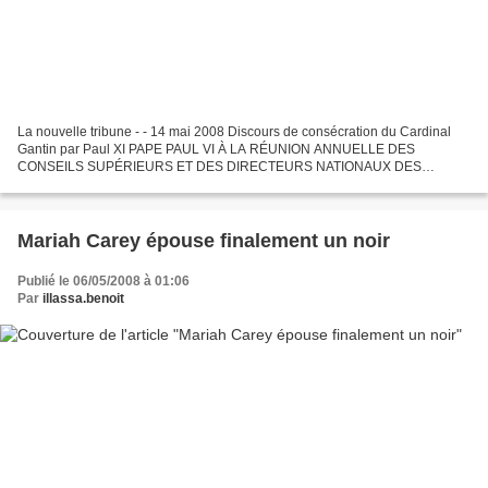
La nouvelle tribune - - 14 mai 2008 Discours de consécration du Cardinal
Gantin par Paul XI PAPE PAUL VI À LA RÉUNION ANNUELLE DES
CONSEILS SUPÉRIEURS ET DES DIRECTEURS NATIONAUX DES
ŒUVRES PONTIFICALES MISSIONNAIRES (Jeudi 13 mai 1971) Cher
Monsieur...
Mariah Carey épouse finalement un noir
Publié le 06/05/2008 à 01:06
Par
illassa.benoit