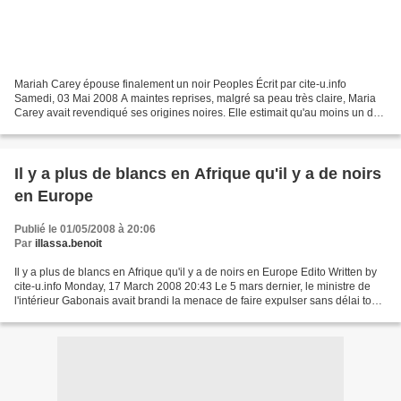
Mariah Carey épouse finalement un noir Peoples Écrit par cite-u.info
Samedi, 03 Mai 2008 A maintes reprises, malgré sa peau très claire, Maria
Carey avait revendiqué ses origines noires. Elle estimait qu'au moins un de
ses grands parents était métisse,...
Il y a plus de blancs en Afrique qu'il y a de noirs
en Europe
Publié le 01/05/2008 à 20:06
Par
illassa.benoit
Il y a plus de blancs en Afrique qu'il y a de noirs en Europe Edito Written by
cite-u.info Monday, 17 March 2008 20:43 Le 5 mars dernier, le ministre de
l'intérieur Gabonais avait brandi la menace de faire expulser sans délai tous
les Français en situation...