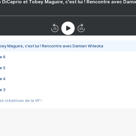
 DiCaprio et Tobey Maguire, c'est lui ! Rencontre avec Dam
bey Maguire, c'est lui ! Rencontre avec Damien Witecka
e 6
e 5
e 4
e 3
s créatrices de la VF !
e 2
e 1
e Mektoub My Love arrive enfin ! Rencontre avec Shaïn Boumedine et Sal