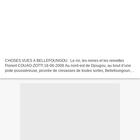
CHOSES VUES A BELLEFOUNGOU : Le roi, les reines et les reinettes
Florent COUAO-ZOTTI 18-06-2008 Au nord-est de Djougou, au bout d’une
piste poussiéreuse, picorée de crevasses de toutes sortes, Bellefoungoun,
village oublié du Bénin et du monde. Comme...