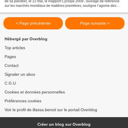
de sa parution, le 12 mai, le Rapport Cyclope 2009 , ouvrage de référence
sur les marchés mondiaux de matières premières, souligne l’agonie des
filières en zone Franc qui subissent...
< Page précédente
Page suivante >
Hébergé par Overblog
Top articles
Pages
Contact
Signaler un abus
C.G.U.
Cookies et données personnelles
Préférences cookies
Voir le profil de illassa.benoit sur le portail Overblog
Créer un blog sur Overblog