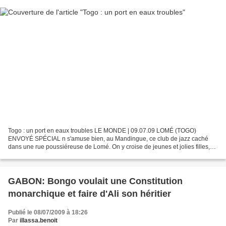
Togo : un port en eaux troubles LE MONDE | 09.07.09 LOMÉ (TOGO)
ENVOYÉ SPÉCIAL n s'amuse bien, au Mandingue, ce club de jazz caché
dans une rue poussiéreuse de Lomé. On y croise de jeunes et jolies filles,
des caciques du régime togolais, des diplomates,...
GABON: Bongo voulait une Constitution
monarchique et faire d'Ali son héritier
Publié le 08/07/2009 à 18:26
Par
illassa.benoit