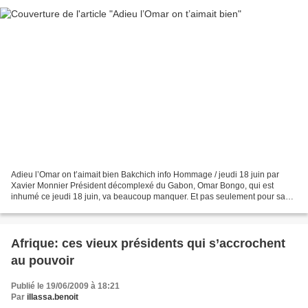
Adieu l’Omar on t’aimait bien Bakchich info Hommage / jeudi 18 juin par
Xavier Monnier Président décomplexé du Gabon, Omar Bongo, qui est
inhumé ce jeudi 18 juin, va beaucoup manquer. Et pas seulement pour sa
générosité. En 41 ans ans de pouvoir , Albert...
Afrique: ces vieux présidents qui s’accrochent
au pouvoir
Publié le 19/06/2009 à 18:21
Par
illassa.benoit