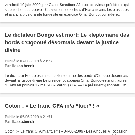
vendredi 19 juin 2009, par Claire Schaffner Afrique: ces vieux présidents qui
s’accrochent au pouvoir Classement des chefs d’Etat africains les plus âgés
et ayant la plus grande longévité en exercice Omar Bongo, considéré
comme le doyen des présidents...
Le dictateur Bongo est mort: Le kleptomane des
bords d'Ogooué désormais devant la justice
divine
Publié le 07/06/2009 à 23:27
Par
illassa.benoit
Le dictateur Bongo est mort: Le kleptomane des bords d'Ogooué désormais
devant la justice divine Le président gabonais Omar Bongo est mort, après
41 ans au pouvoir 27 mai 2009 PARIS (AFP) — Le président gabonais Omar
Bongo Ondimba, au pouvoir depuis 41...
Coton : « Le franc CFA m’a “tuer” ! »
Publié le 05/06/2009 à 21:51
Par
illassa.benoit
Coton : « Le franc CFA m’a “tuer” ! » 04-06-2009 - Les Afriques A l’occasion