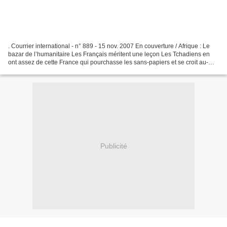
. Courrier international - n° 889 - 15 nov. 2007 En couverture / Afrique : Le
bazar de l’humanitaire Les Français méritent une leçon Les Tchadiens en
ont assez de cette France qui pourchasse les sans-papiers et se croit au-
dessus des lois. Il est courant...
Publicité