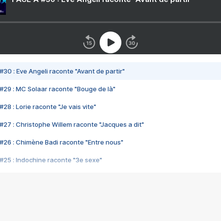
#30 : Eve Angeli raconte "Avant de partir"
#29 : MC Solaar raconte "Bouge de là"
28 : Lorie raconte "Je vais vite"
#27 : Christophe Willem raconte "Jacques a dit"
#26 : Chimène Badi raconte "Entre nous"
#25 : Indochine raconte "3e sexe"
#24 : Zaho raconte "C'est chelou"
#23 : Patrick Bruel raconte "Au café des délices"
#22 : Kyo raconte "Le chemin"