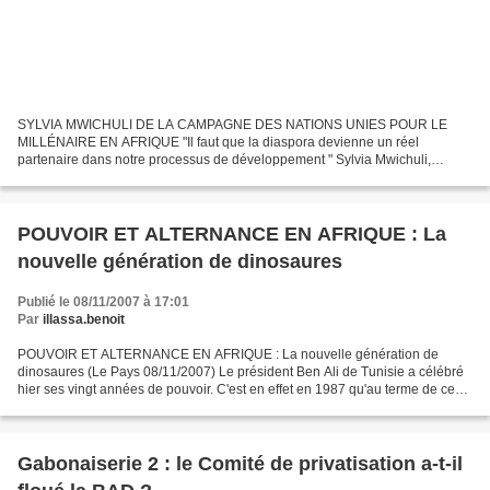
SYLVIA MWICHULI DE LA CAMPAGNE DES NATIONS UNIES POUR LE
MILLÉNAIRE EN AFRIQUE "Il faut que la diaspora devienne un réel
partenaire dans notre processus de développement " Sylvia Mwichuli,
coordonatrice de la Campagne des Nations Unies pour le Millénaire...
POUVOIR ET ALTERNANCE EN AFRIQUE : La
nouvelle génération de dinosaures
Publié le 08/11/2007 à 17:01
Par
illassa.benoit
POUVOIR ET ALTERNANCE EN AFRIQUE : La nouvelle génération de
dinosaures (Le Pays 08/11/2007) Le président Ben Ali de Tunisie a célébré
hier ses vingt années de pouvoir. C'est en effet en 1987 qu'au terme de ce
qu'on a appelé un "coup d'Etat médical",...
Gabonaiserie 2 : le Comité de privatisation a-t-il