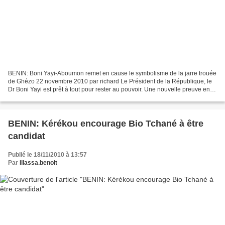
BENIN: Boni Yayi-Aboumon remet en cause le symbolisme de la jarre trouée
de Ghézo 22 novembre 2010 par richard Le Président de la République, le
Dr Boni Yayi est prêt à tout pour rester au pouvoir. Une nouvelle preuve en a
été donnée le vendredi 19 novembre...
BENIN: Kérékou encourage Bio Tchané à être
candidat
Publié le 18/11/2010 à 13:57
Par
illassa.benoit