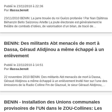
Publié le 23/11/2010 à 22:36
Par
illassa.benoit
23/11/2010 BENIN: La jarre trouée du roi Guézo profanée ! Par Nan Djètinsa
Béhanzin Bello Saïzonou Arlette La joute électorale est généralement le
théâtre de combats d’idées, de valorisation d’un bilan, de tracé de
perceptives. Avec le Changement, il...
BENIN: Des militants Abt menacés de mort à
Dassa, Géraud Alidjinou a même échappé à un
enlèvement
Publié le 22/11/2010 à 14:51
Par
illassa.benoit
22 novembre 2010 BENIN: Des militants Abt menacés de mort à Dassa,
Géraud Alidjinou a même échappé à un enlèvement Invité hier sur l’une des
émissions de la Radio Colline Fm de Glazoué, le sieur Géraud Alidjinou,
chef de file des jeunes qui ont choisi...
BENIN - Installation des Unions communales
provisoires de l’UN dans le ZOU-Collines: Les