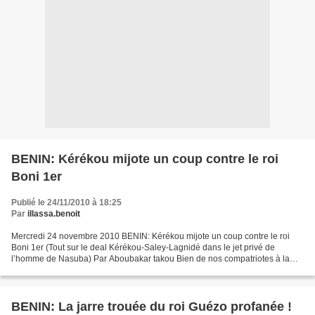
BENIN: Kérékou mijote un coup contre le roi
Boni 1er
Publié le 24/11/2010 à 18:25
Par
illassa.benoit
Mercredi 24 novembre 2010 BENIN: Kérékou mijote un coup contre le roi
Boni 1er (Tout sur le deal Kérékou-Saley-Lagnidé dans le jet privé de
l’homme de Nasuba) Par Aboubakar takou Bien de nos compatriotes à la
lumière de tout ce qui se passe se demandent...
BENIN: La jarre trouée du roi Guézo profanée !