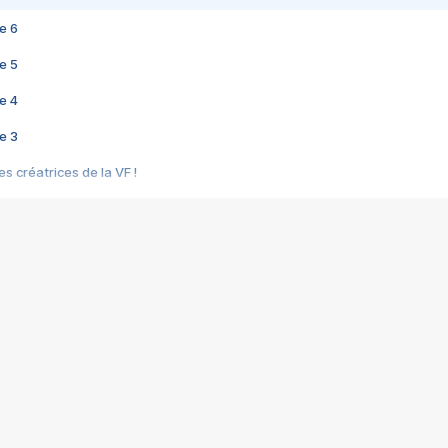
e 6
e 5
e 4
e 3
s créatrices de la VF !
e 2
e 1
e Mektoub My Love arrive enfin ! Rencontre avec Shaïn Boumedine et Sal
i : après Toni en famille
elle réalise le bouleversant Dites lui que je l'aime
ais ! Rencontre autour de Vie privée de Rebecca Zlotowski
 de Marguerite, Grave... Rencontre avec Ella Rumpf