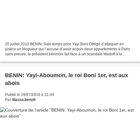
20 juillet 2010 BENIN: Sale temps pour Yayi Boni Obligé d’attaquer en
justice un blogueur qui l’accuse d’avoir acquis deux appartements à Paris
sans preuve, le président béninois fait face à un scandale Madoff à la
béninoise. Le régime du président béninois,...
BENIN: Yayi-Aboumon, le roi Boni 1er, est aux
abois
Publié le 19/07/2010 à 11:44
Par
illassa.benoit