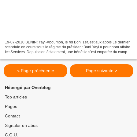
19-07-2010 BENIN: Yayi-Aboumon, le roi Boni 1er, est aux abois Le dernier
scandale en cours sous le régime du président Boni Yayi a pour nom affaire
Icc Services. Depuis son éclatement, une frénésie s’est emparée du camp
présidentiel comparable à la danse...
< Page précédente
Page suivante >
Hébergé par Overblog
Top articles
Pages
Contact
Signaler un abus
C.G.U.