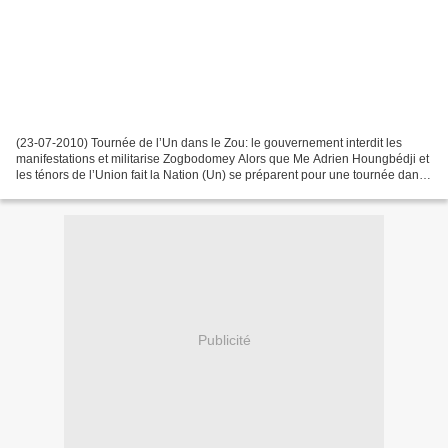
(23-07-2010) Tournée de l’Un dans le Zou: le gouvernement interdit les
manifestations et militarise Zogbodomey Alors que Me Adrien Houngbédji et
les ténors de l’Union fait la Nation (Un) se préparent pour une tournée dans
le département du Zou, le préfet...
Publicité