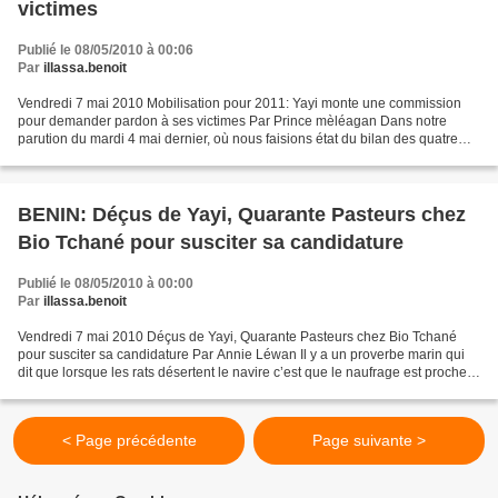
victimes
Publié le 08/05/2010 à 00:06
Par
illassa.benoit
Vendredi 7 mai 2010 Mobilisation pour 2011: Yayi monte une commission
pour demander pardon à ses victimes Par Prince mèléagan Dans notre
parution du mardi 4 mai dernier, où nous faisions état du bilan des quatre
ans du régime du Changement, nous avions...
BENIN: Déçus de Yayi, Quarante Pasteurs chez
Bio Tchané pour susciter sa candidature
Publié le 08/05/2010 à 00:00
Par
illassa.benoit
Vendredi 7 mai 2010 Déçus de Yayi, Quarante Pasteurs chez Bio Tchané
pour susciter sa candidature Par Annie Léwan Il y a un proverbe marin qui
dit que lorsque les rats désertent le navire c’est que le naufrage est proche.
Serait ce le cas du navire Changement...
< Page précédente
Page suivante >