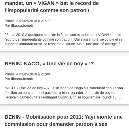
mandat, un « VIGAN » bat le record de
l’impopularité comme son patron !
Publié le 09/05/2010 à 21:17
Par
illassa.benoit
08 mai 2010 A quelques mois de la fin de son mandat, un « VIGAN » bat le
record de l’impopularité comme son patron ! Qui s’assemble, se côtoie et se
supporte immoralement, se ressemble, dit-on. Mais, une docilité aveugle à
un monarque perturbé et dérouté...
BENIN: NAGO, « Une vie de boy » !?
Publié le 09/05/2010 à 21:09
Par
illassa.benoit
NAGO, « Une vie de boy » !? La situation de Nago au Parlement depuis son
élection au perchoir n’est pas loin, à bien regarder, d’une vie de boy de
l’écrivain camerounais Ferdinand Oyono. L’on se souvient de Toundi qui
n’avait pour seul propos que « Oui...
BENIN - Mobilisation pour 2011: Yayi monte une
commission pour demander pardon à ses