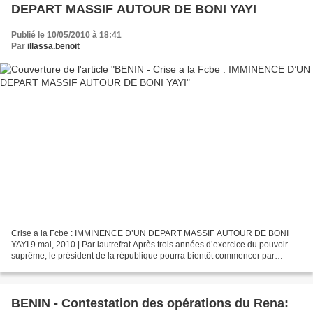
DEPART MASSIF AUTOUR DE BONI YAYI
Publié le 10/05/2010 à 18:41
Par
illassa.benoit
Crise a la Fcbe : IMMINENCE D’UN DEPART MASSIF AUTOUR DE BONI
YAYI 9 mai, 2010 | Par lautrefrat Après trois années d’exercice du pouvoir
suprême, le président de la république pourra bientôt commencer par
compter ses chauds adeptes sur le bout des doigts...
BENIN - Contestation des opérations du Rena: