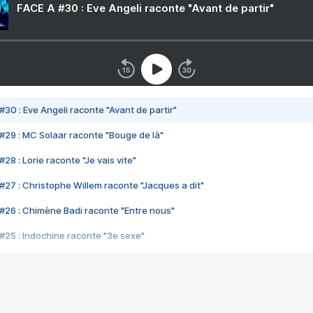
FACE A #30 : Eve Angeli raconte "Avant de partir"
#30 : Eve Angeli raconte "Avant de partir"
#29 : MC Solaar raconte "Bouge de là"
28 : Lorie raconte "Je vais vite"
#27 : Christophe Willem raconte "Jacques a dit"
#26 : Chimène Badi raconte "Entre nous"
#25 : Indochine raconte "3e sexe"
#24 : Zaho raconte "C'est chelou"
#23 : Patrick Bruel raconte "Au café des délices"
#22 : Kyo raconte "Le chemin"