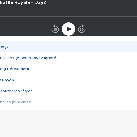
 Battle Royale - DayZ
 DayZ
 a 13 ans (et vous l'avez ignoré)
e (littéralement)
im Rayan
 toutes les règles
s les jeux vidéo
us choquant de Rockstar ? - Le scandale BULLY
e plus moche de Steam
du RÊVE tourne au CAUCHEMAR