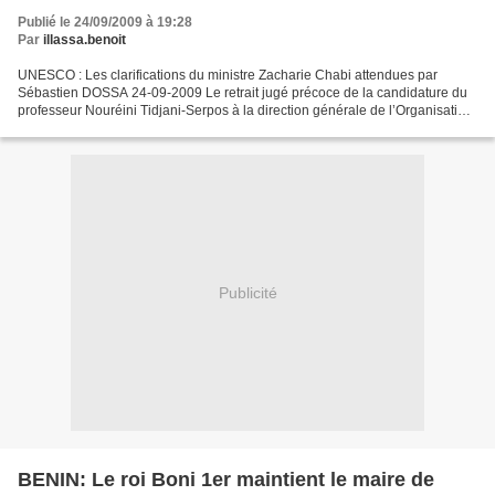
Publié le 24/09/2009 à 19:28
Par
illassa.benoit
UNESCO : Les clarifications du ministre Zacharie Chabi attendues par
Sébastien DOSSA 24-09-2009 Le retrait jugé précoce de la candidature du
professeur Nouréini Tidjani-Serpos à la direction générale de l’Organisation
des Nations-Unies pour l’éducation,...
Publicité
BENIN: Le roi Boni 1er maintient le maire de