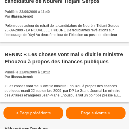
candidature de Nouréni Tidjani Serpos
Publié le 23/09/2009 à 11:40
Par
illassa.benoit
Polémiques autour du retrait de la candidature de Nouréni Tidjani Serpos
23-09-2009 - LA NOUVELLE TRIBUNE De troublantes révélations sur
l’entourage de Yayi Au deuxième tour de l’élection au poste de directeur
général de l’Unesco, la candidature du Béninois...
BENIN: « Les choses vont mal » dixit le ministre
Ehouzou à propos des finances publiques
Publié le 22/09/2009 à 18:12
Par
illassa.benoit
« Les choses vont mal » dixit le ministre Ehouzou à propos des finances
publiques mardi 22 septembre 2009, par DP Le Grand Journal Le ministre
des Affaires étrangères Jean-Marie Ehouzou a fait un point de presse au
début du week-end dernier au siège de...
< Page précédente
Page suivante >
Hébergé par Overblog