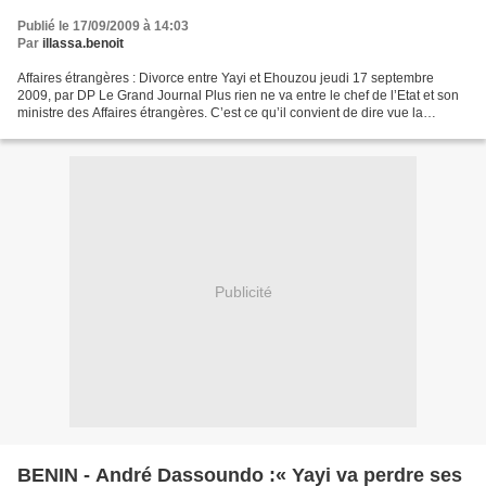
Publié le 17/09/2009 à 14:03
Par
illassa.benoit
Affaires étrangères : Divorce entre Yayi et Ehouzou jeudi 17 septembre
2009, par DP Le Grand Journal Plus rien ne va entre le chef de l’Etat et son
ministre des Affaires étrangères. C’est ce qu’il convient de dire vue la
situation tendue qui prévaut entre...
Publicité
BENIN - André Dassoundo :« Yayi va perdre ses