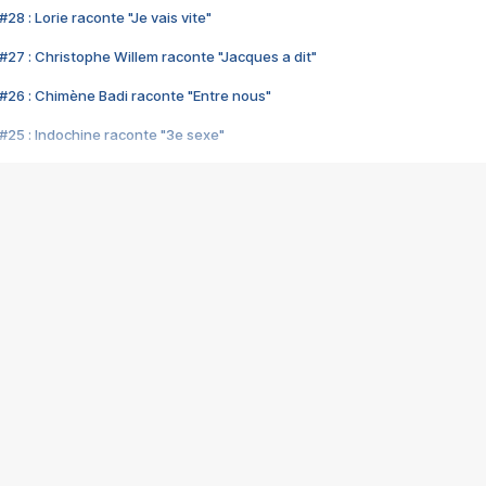
28 : Lorie raconte "Je vais vite"
#27 : Christophe Willem raconte "Jacques a dit"
#26 : Chimène Badi raconte "Entre nous"
#25 : Indochine raconte "3e sexe"
#24 : Zaho raconte "C'est chelou"
#23 : Patrick Bruel raconte "Au café des délices"
#22 : Kyo raconte "Le chemin"
#21 : Nolwenn Leroy raconte "Cassé"
#20 : Patrick Hernandez raconte "Born to be alive"
#19 : Lorie raconte "Près de moi"
#18 : Michael Jones raconte "A nos actes manqués" (avec Jean-Jacque
#17 : Khaled raconte "Aïcha"