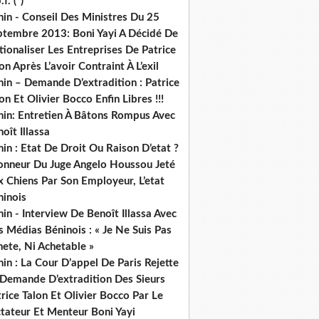
.f. (*)
in - Conseil Des Ministres Du 25
ptembre 2013: Boni Yayi A Décidé De
ionaliser Les Entreprises De Patrice
on Après L’avoir Contraint À L’exil
in – Demande D’extradition : Patrice
on Et Olivier Bocco Enfin Libres !!!
nin: Entretien À Bâtons Rompus Avec
oît Illassa
in : Etat De Droit Ou Raison D’etat ?
honneur Du Juge Angelo Houssou Jeté
 Chiens Par Son Employeur, L’etat
ninois
in - Interview De Benoît Illassa Avec
 Médias Béninois : « Je Ne Suis Pas
ete, Ni Achetable »
in : La Cour D’appel De Paris Rejette
 Demande D’extradition Des Sieurs
rice Talon Et Olivier Bocco Par Le
ctateur Et Menteur Boni Yayi