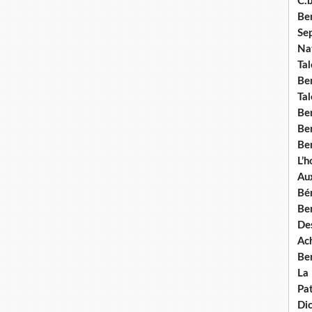
C.b
Ben
Se
Nat
Tal
Ben
Tal
Be
Ben
Ben
L’
Aux
Bé
Ben
Des
Ach
Ben
La
Pat
Di