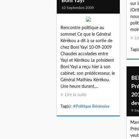
Boni Yayi
sur 
10 Septembre 2009
(Ort
nouv
poli
Rencontre politique au
moin
sommet Ce que le Général
Li
Kérékou a dit à sa sortie de
chez Boni Yayi 10-09-2009
Tag(s
Chaudes accolades entre
Yayi et Kérékou Le président
Boni Yayi a reçu hier à son
cabinet, son prédécesseur, le
BE
Général Mathieu Kérékou.
Pré
Une heure durant,...
201
Lire la suite
de
Tag(s) :
#Politique Béninoise
9 Se
Mard
Prés
veut