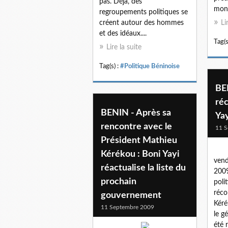
pas. Déjà, des
mond
regroupements politiques se
créent autour des hommes
Li
et des idéaux....
Tag(s
Lire la suite
Tag(s) :
#Politique Béninoise
BE
réc
BENIN - Après sa
Ya
rencontre avec le
11 S
Président Mathieu
Kérékou : Boni Yayi
vend
réactualise la liste du
2009
prochain
poli
réco
gouvernement
Kéré
11 Septembre 2009
le g
été 