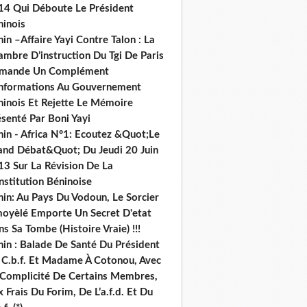
14 Qui Déboute Le Président
ninois
in –Affaire Yayi Contre Talon : La
ambre D’instruction Du Tgi De Paris
mande Un Complément
informations Au Gouvernement
ninois Et Rejette Le Mémoire
senté Par Boni Yayi
nin - Africa N°1: Ecoutez &Quot;Le
and Débat&Quot; Du Jeudi 20 Juin
13 Sur La Révision De La
nstitution Béninoise
nin: Au Pays Du Vodoun, Le Sorcier
oyèlé Emporte Un Secret D'etat
s Sa Tombe (Histoire Vraie) !!!
nin : Balade De Santé Du Président
 C.b.f. Et Madame À Cotonou, Avec
 Complicité De Certains Membres,
 Frais Du Forim, De L’a.f.d. Et Du