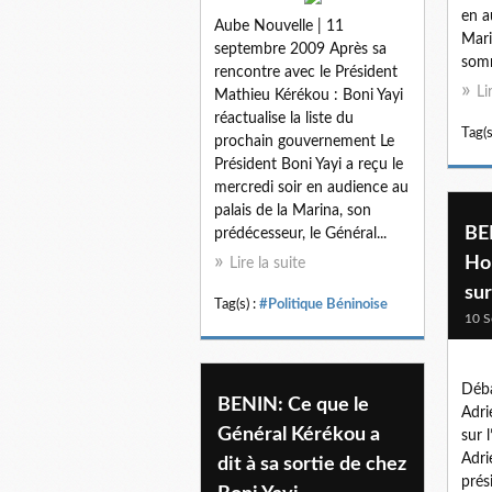
en a
Aube Nouvelle | 11
Mari
septembre 2009 Après sa
somm
rencontre avec le Président
Li
Mathieu Kérékou : Boni Yayi
réactualise la liste du
Tag(s
prochain gouvernement Le
Président Boni Yayi a reçu le
mercredi soir en audience au
palais de la Marina, son
BE
prédécesseur, le Général...
Ho
Lire la suite
sur
Tag(s) :
#Politique Béninoise
10 S
Déba
BENIN: Ce que le
Adri
Général Kérékou a
sur 
Adri
dit à sa sortie de chez
prés