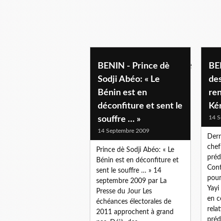
politique beninoise
BENIN - Prince dè
BE
Sodji Abéo: « Le
des
Bénin est en
ren
déconfiture et sent le
Ké
14 S
souffre … »
14 Septembre 2009
Dern
chef
Prince dè Sodji Abéo: « Le
préd
Bénin est en déconfiture et
Cont
sent le souffre … » 14
pour
septembre 2009 par La
Yayi
Presse du Jour Les
en c
échéances électorales de
rela
2011 approchent à grand
préd