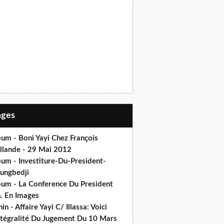
Pages
um - Boni Yayi Chez François
llande - 29 Mai 2012
bum - Investiture-Du-President-
ungbedji
bum - La Conference Du President
h. En Images
in - Affaire Yayi C/ Illassa: Voici
intégralité Du Jugement Du 10 Mars