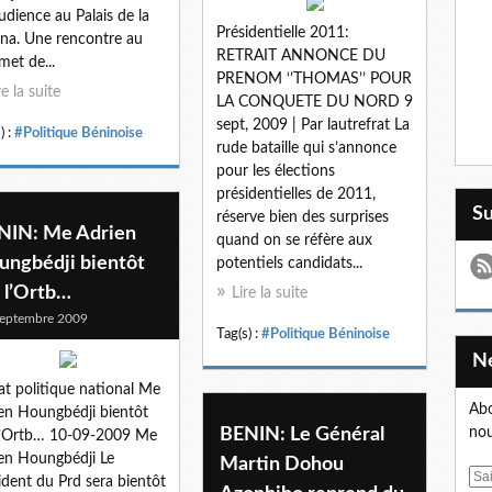
udience au Palais de la
Présidentielle 2011:
na. Une rencontre au
RETRAIT ANNONCE DU
et de...
PRENOM ‘’THOMAS’’ POUR
re la suite
LA CONQUETE DU NORD 9
sept, 2009 | Par lautrefrat La
) :
#Politique Béninoise
rude bataille qui s’annonce
pour les élections
présidentielles de 2011,
S
réserve bien des surprises
NIN: Me Adrien
quand on se réfère aux
ungbédji bientôt
potentiels candidats...
 l’Ortb…
Lire la suite
eptembre 2009
Tag(s) :
#Politique Béninoise
t politique national Me
Abo
en Houngbédji bientôt
BENIN: Le Général
nou
l’Ortb… 10-09-2009 Me
en Houngbédji Le
Martin Dohou
E
ident du Prd sera bientôt