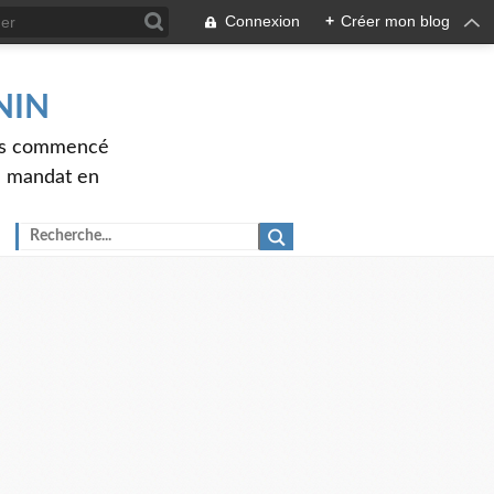
Connexion
+
Créer mon blog
ENIN
ons commencé
nd mandat en