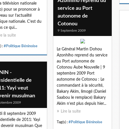
Azonhiho reprend du
m
la télévision nationale
service au Port
a
b) pour se prononcer à
i
eau sur l’actualité
autonome de
l
tique nationale. C’est du
Cotonou
s ce qui...
9 Septembre 2009
re la suite
) :
#Politique Béninoise
Le Général Martin Dohou
Azonhiho reprend du service
au Port autonome de
Cotonou Aube Nouvelle | 9
NIN -
septembre 2009 Port
autonome de Cotonou : Le
sidentielle de
commandant à la sécurité,
1: Yayi veut
Bakary Akim, limogé (Daniel
venir musulman
Saabou le remplace) Bakary
ptembre 2009
Akim n’est plus depuis hier...
Lire la suite
i 8 septembre 2009
identielle de 2011: Yayi
Tag(s) :
#Politique Béninoise
 devenir musulman Que