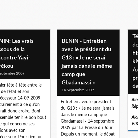
Téléchargez le projet de société
NIN: Les vrais
BENIN - Entretien
de
sous de la
avec le président du
ht
contre Yayi-
G13 : « Je ne serai
k
rékou
jamais dans le même
/o
eptembre 2009
camp que
pr
Gbadamassi »
ier tête à tête entre le
de
14 Septembre 2009
 de l’Etat et son
écesseur 14-09-2009
Alt
Entretien avec le président
rairement à ce qu’on
Rép
du G13 : « Je ne serai jamais
rait donc croire, Boni
dans le même camp que
Alo
 semble tenir le bon bout
Gbadamassi » 14 septembre
VI
e qui concerne ses
2009 par La Presse du Jour
tions avec son
Depuis un moment, le débat
écesseur. Pour rien au