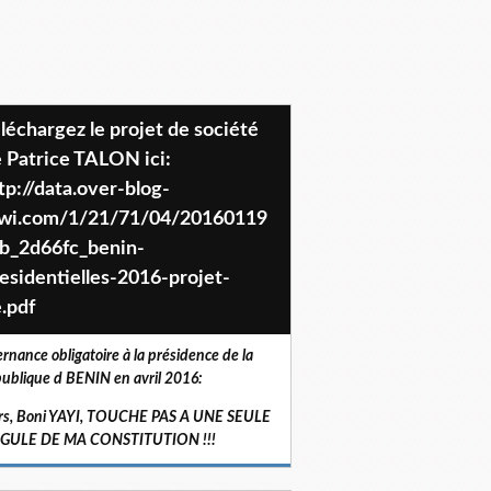
 Patrice TALON ici:
tp://data.over-blog-
iwi.com/1/21/71/04/20160119
b_2d66fc_benin-
esidentielles-2016-projet-
.pdf
ernance obligatoire à la présidence de la
ublique d BENIN en avril 2016:
rs, Boni YAYI, TOUCHE PAS A UNE SEULE
RGULE DE MA CONSTITUTION !!!