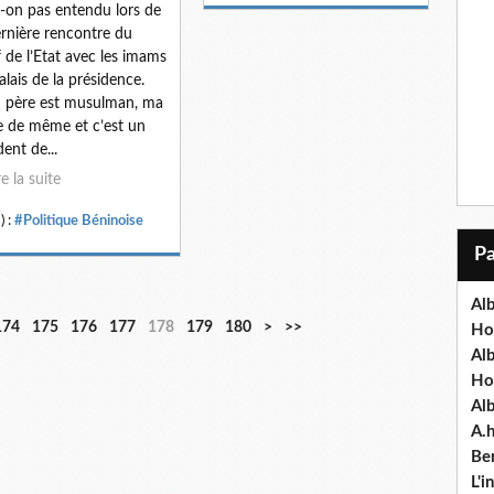
t-on pas entendu lors de
ernière rencontre du
 de l’Etat avec les imams
alais de la présidence.
 père est musulman, ma
 de même et c’est un
dent de...
re la suite
) :
#Politique Béninoise
Alb
1
2
3
174
175
176
177
178
179
180
>
>>
Ho
9
0
0
Al
0
0
0
Ho
Al
A.
Ben
L'