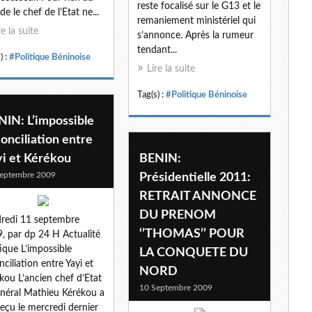
reste focalisé sur le G13 et le
e le chef de l’Etat ne...
remaniement ministériel qui
re la suite
s’annonce. Après la rumeur
tendant...
) :
#Politique Béninoise
Lire la suite
Tag(s) :
#Politique Béninoise
NIN: L’impossible
onciliation entre
yi et Kérékou
BENIN:
eptembre 2009
Présidentielle 2011:
RETRAIT ANNONCE
DU PRENOM
redi 11 septembre
‘’THOMAS’’ POUR
, par dp 24 H Actualité
tique L’impossible
LA CONQUETE DU
nciliation entre Yayi et
NORD
kou L’ancien chef d’Etat
10 Septembre 2009
énéral Mathieu Kérékou a
reçu le mercredi dernier