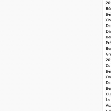
20
Bé
Ben
Ch
De
D’
Bé
Pré
Be
Gr
20
Co
Be
Om
Dan
Be
Du
La
Aux