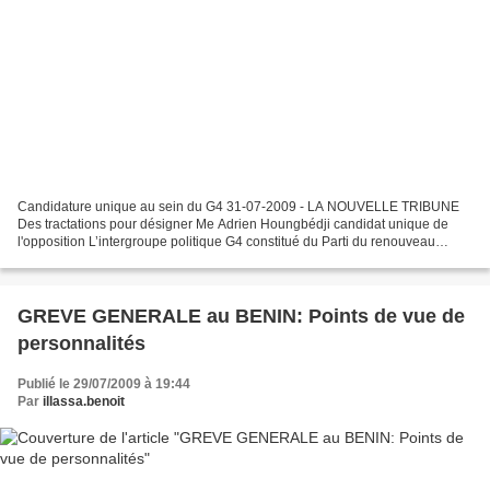
Candidature unique au sein du G4 31-07-2009 - LA NOUVELLE TRIBUNE
Des tractations pour désigner Me Adrien Houngbédji candidat unique de
l'opposition L’intergroupe politique G4 constitué du Parti du renouveau
démocratique (Prd), de la Renaissance du Bénin...
GREVE GENERALE au BENIN: Points de vue de
personnalités
Publié le 29/07/2009 à 19:44
Par
illassa.benoit