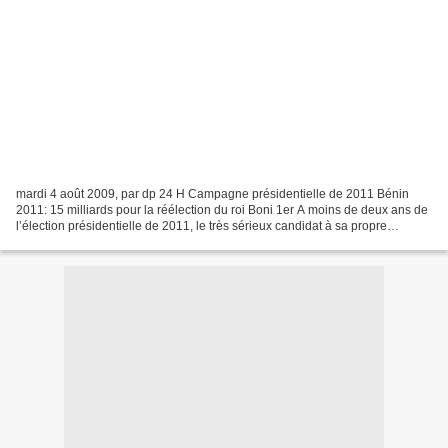
mardi 4 août 2009, par dp 24 H Campagne présidentielle de 2011 Bénin
2011: 15 milliards pour la réélection du roi Boni 1er A moins de deux ans de
l’élection présidentielle de 2011, le très sérieux candidat à sa propre
succession Boni Yayi, a déjà bouclé...