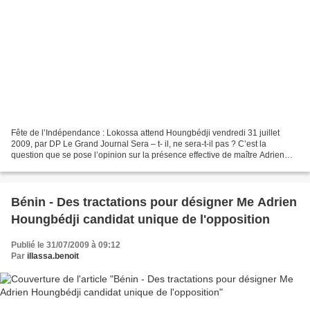
Fête de l’Indépendance : Lokossa attend Houngbédji vendredi 31 juillet
2009, par DP Le Grand Journal Sera – t- il, ne sera-t-il pas ? C’est la
question que se pose l’opinion sur la présence effective de maître Adrien
Houngbédji à Lokossa dans le cadre...
Bénin - Des tractations pour désigner Me Adrien
Houngbédji candidat unique de l'opposition
Publié le 31/07/2009 à 09:12
Par
illassa.benoit