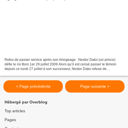
Refus de passer service après son limogeage : Nestor Dako (un prince)
défie le roi Boni 1er 29 juillet 2009 Alors qu’il est censé passer le témoin
depuis ce lundi 27 juillet à son successeur, Nestor Dako refuse de
s’exécuter, défiant par cette attitude...
< Page précédente
Page suivante >
Hébergé par Overblog
Top articles
Pages