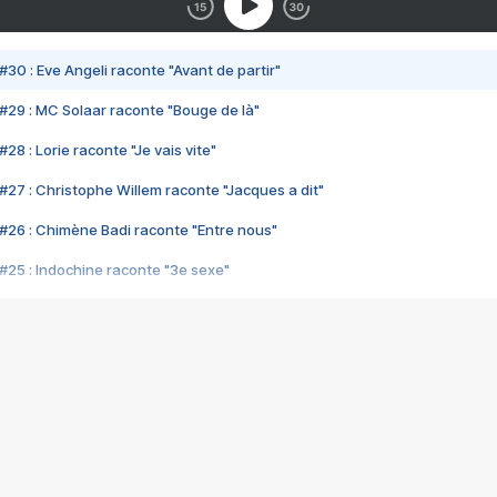
#30 : Eve Angeli raconte "Avant de partir"
#29 : MC Solaar raconte "Bouge de là"
28 : Lorie raconte "Je vais vite"
#27 : Christophe Willem raconte "Jacques a dit"
#26 : Chimène Badi raconte "Entre nous"
#25 : Indochine raconte "3e sexe"
#24 : Zaho raconte "C'est chelou"
#23 : Patrick Bruel raconte "Au café des délices"
#22 : Kyo raconte "Le chemin"
#21 : Nolwenn Leroy raconte "Cassé"
#20 : Patrick Hernandez raconte "Born to be alive"