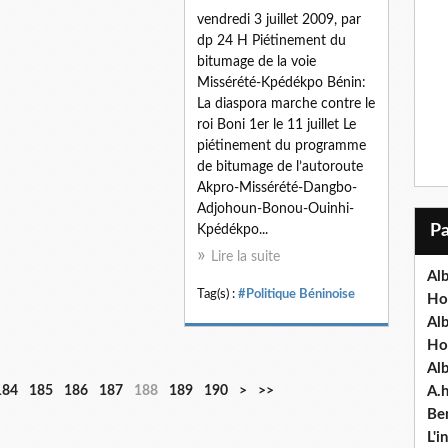
vendredi 3 juillet 2009, par
dp 24 H Piétinement du
bitumage de la voie
Missérété-Kpédékpo Bénin:
La diaspora marche contre le
roi Boni 1er le 11 juillet Le
piétinement du programme
de bitumage de l’autoroute
Akpro-Missérété-Dangbo-
Adjohoun-Bonou-Ouinhi-
Kpédékpo...
Lire la suite
Alb
Tag(s) :
#Politique Béninoise
Ho
Al
Ho
Al
2
3
184
185
186
187
188
189
190
>
>>
A.
0
0
Ben
0
0
L'