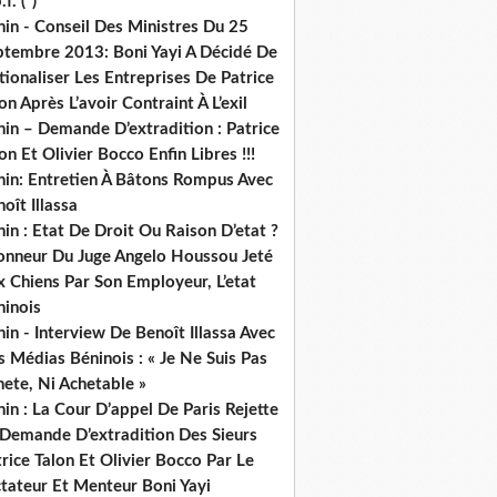
.f. (*)
in - Conseil Des Ministres Du 25
ptembre 2013: Boni Yayi A Décidé De
ionaliser Les Entreprises De Patrice
on Après L’avoir Contraint À L’exil
in – Demande D’extradition : Patrice
on Et Olivier Bocco Enfin Libres !!!
nin: Entretien À Bâtons Rompus Avec
oît Illassa
in : Etat De Droit Ou Raison D’etat ?
honneur Du Juge Angelo Houssou Jeté
 Chiens Par Son Employeur, L’etat
ninois
in - Interview De Benoît Illassa Avec
 Médias Béninois : « Je Ne Suis Pas
ete, Ni Achetable »
in : La Cour D’appel De Paris Rejette
 Demande D’extradition Des Sieurs
rice Talon Et Olivier Bocco Par Le
ctateur Et Menteur Boni Yayi