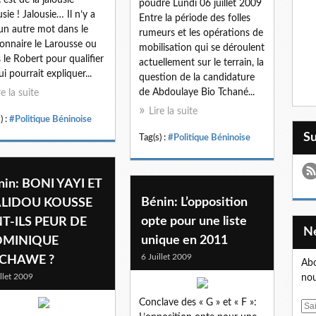
poudre Lundi 06 juillet 2009
usie ! Jalousie… Il n’y a
Entre la période des folles
un autre mot dans le
rumeurs et les opérations de
ionnaire le Larousse ou
mobilisation qui se déroulent
 le Robert pour qualifier
actuellement sur le terrain, la
ui pourrait expliquer...
question de la candidature
de Abdoulaye Bio Tchané...
re la suite
Lire la suite
) :
#Politique Béninoise
S
Tag(s) :
#Politique Béninoise
nin: BONI YAYI ET
Bénin: L’opposition
LIDOU KOUSSE
opte pour une liste
T-ILS PEUR DE
unique en 2011
MINIQUE
6 Juillet 2009
CHAWE ?
Abo
illet 2009
nou
Conclave des « G » et « F »:
E