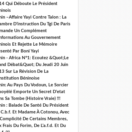
14 Qui Déboute Le Président
ninois
in –Affaire Yayi Contre Talon : La
ambre D’instruction Du Tgi De Paris
mande Un Complément
informations Au Gouvernement
ninois Et Rejette Le Mémoire
senté Par Boni Yayi
nin - Africa N°1: Ecoutez &Quot;Le
and Débat&Quot; Du Jeudi 20 Juin
13 Sur La Révision De La
nstitution Béninoise
nin: Au Pays Du Vodoun, Le Sorcier
oyèlé Emporte Un Secret D'etat
s Sa Tombe (Histoire Vraie) !!!
nin : Balade De Santé Du Président
 C.b.f. Et Madame À Cotonou, Avec
 Complicité De Certains Membres,
 Frais Du Forim, De L’a.f.d. Et Du