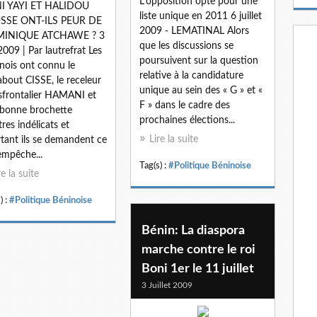
L’opposition opte pour une
m
I YAYI ET HALIDOU
liste unique en 2011 6 juillet
a
SSE ONT-ILS PEUR DE
2009 - LEMATINAL Alors
i
INIQUE ATCHAWE ? 3
que les discussions se
l
 2009 | Par lautrefrat Les
poursuivent sur la question
nois ont connu le
relative à la candidature
bout CISSE, le receleur
unique au sein des « G » et «
sfrontalier HAMANI et
F » dans le cadre des
bonne brochette
prochaines élections...
tres indélicats et
Lire la suite
tant ils se demandent ce
empêche...
Tag(s) :
#Politique Béninoise
re la suite
) :
#Politique Béninoise
Bénin: La diaspora
marche contre le roi
Boni 1er le 11 juillet
3 Juillet 2009