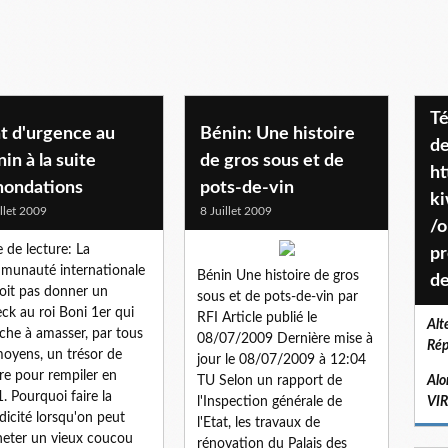
Téléchargez le projet de société
t d'urgence au
Bénin: Une histoire
de
in à la suite
de gros sous et de
ht
nondations
pots-de-vin
k
illet 2009
8 Juillet 2009
/o
 de lecture: La
pr
unauté internationale
Bénin Une histoire de gros
de
oit pas donner un
sous et de pots-de-vin par
ck au roi Boni 1er qui
RFI Article publié le
Alt
che à amasser, par tous
08/07/2009 Dernière mise à
Rép
moyens, un trésor de
jour le 08/07/2009 à 12:04
re pour rempiler en
TU Selon un rapport de
Alo
. Pourquoi faire la
l'Inspection générale de
VI
icité lorsqu'on peut
l'Etat, les travaux de
heter un vieux coucou
rénovation du Palais des