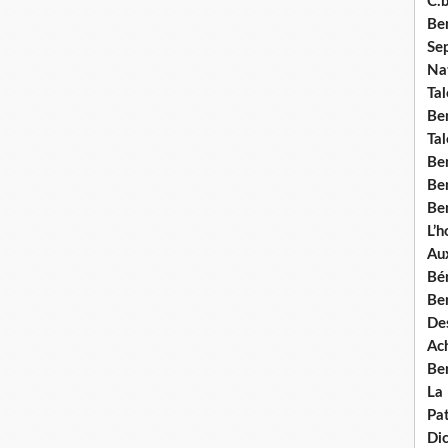
C.b
Ben
Se
Nat
Tal
Ben
Tal
Be
Ben
Ben
L’
Aux
Bé
Ben
Des
Ach
Ben
La
Pat
Di