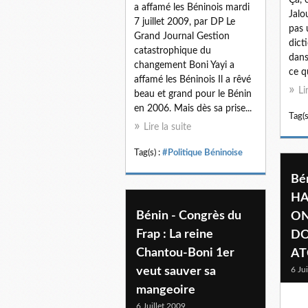
a affamé les Béninois mardi
Jalo
7 juillet 2009, par DP Le
pas 
Grand Journal Gestion
dict
catastrophique du
dans
changement Boni Yayi a
ce q
affamé les Béninois Il a rêvé
Li
beau et grand pour le Bénin
en 2006. Mais dès sa prise...
Tag(s
Lire la suite
Tag(s) :
#Politique Béninoise
Bé
HA
Bénin - Congrès du
ON
Frap : La reine
DO
Chantou-Boni 1er
AT
veut sauver sa
6 Ju
mangeoire
6 Juillet 2009