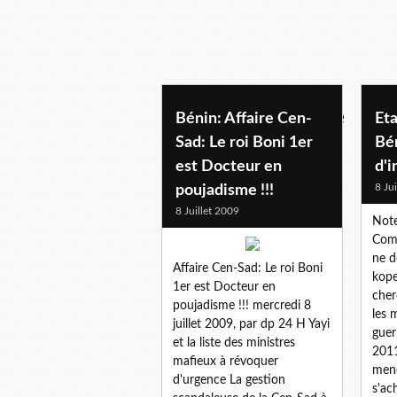
politique beninoise
Bénin: Affaire Cen-
Eta
Sad: Le roi Boni 1er
Bén
est Docteur en
d'i
8 Ju
poujadisme !!!
8 Juillet 2009
Note
Comm
ne d
Affaire Cen-Sad: Le roi Boni
kope
1er est Docteur en
cher
poujadisme !!! mercredi 8
les 
juillet 2009, par dp 24 H Yayi
guer
et la liste des ministres
2011
mafieux à révoquer
mend
d'urgence La gestion
s'ac