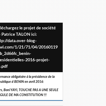
 Patrice TALON ici:
tp://data.over-blog-
iwi.com/1/21/71/04/20160119
b_2d66fc_benin-
esidentielles-2016-projet-
.pdf
ernance obligatoire à la présidence de la
ublique d BENIN en avril 2016:
rs, Boni YAYI, TOUCHE PAS A UNE SEULE
RGULE DE MA CONSTITUTION !!!