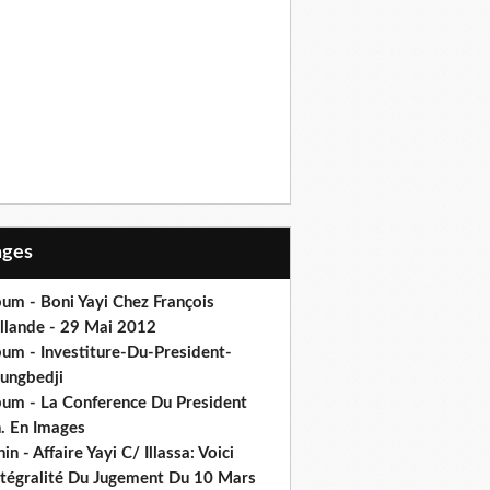
Pages
um - Boni Yayi Chez François
llande - 29 Mai 2012
bum - Investiture-Du-President-
ungbedji
bum - La Conference Du President
h. En Images
in - Affaire Yayi C/ Illassa: Voici
intégralité Du Jugement Du 10 Mars