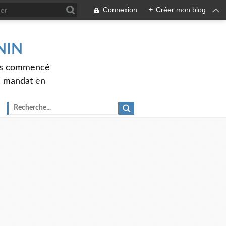
Connexion
+
Créer mon blog
ENIN
ons commencé
nd mandat en