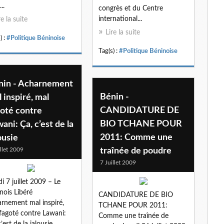
..
congrès et du Centre
international...
re la suite
Lire la suite
) :
#Politique Béninoise
Tag(s) :
#Politique Béninoise
nin - Acharnement
Bénin -
 inspiré, mal
CANDIDATURE DE
goté contre
BIO TCHANE POUR
ani: Ça, c’est de la
2011: Comme une
ousie
illet 2009
traînée de poudre
7 Juillet 2009
i 7 juillet 2009 – Le
nois Libéré
CANDIDATURE DE BIO
rnement mal inspiré,
TCHANE POUR 2011:
fagoté contre Lawani:
Comme une traînée de
’est de la jalousie