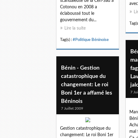
scandaleuse de la Cen-Sad à
avec.
Cotonou en 2008 a
Li
éclaboussé tout le
gouvernement du...
Tag(s
Lire la suite
Tag(s) :
#Politique Béninoise
Bé
mal
Bénin - Gestion
fa
catastrophique du
Law
changement: Le roi
jal
Boni 1er a affamé les
7 Ju
Béninois
7 Juillet 2009
Mard
Béni
Acha
Gestion catastrophique du
mal 
changement: Le roi Boni 1er
Ça, c