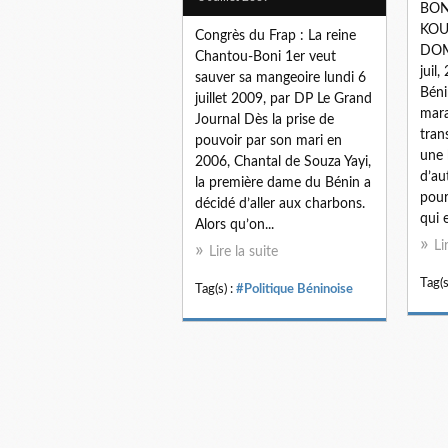
BON
KOU
Congrès du Frap : La reine
DOM
Chantou-Boni 1er veut
juil,
sauver sa mangeoire lundi 6
Béni
juillet 2009, par DP Le Grand
mara
Journal Dès la prise de
tran
pouvoir par son mari en
une 
2006, Chantal de Souza Yayi,
d’au
la première dame du Bénin a
pour
décidé d’aller aux charbons.
qui 
Alors qu’on...
Li
Lire la suite
Tag(s
Tag(s) :
#Politique Béninoise