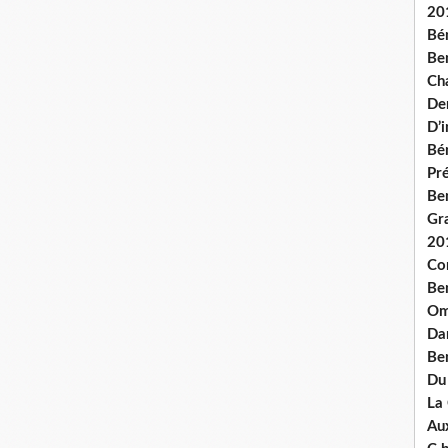
20
Bé
Ben
Ch
De
D’
Bé
Pré
Be
Gr
20
Co
Be
Om
Dan
Be
Du
La
Aux